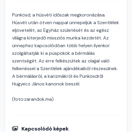
Pünkösd, a húsvéti időszak megkoronázása.
Húsvét után ötven nappal ünnepeljük a Szentlélek
eljövetelét, az Egyház születését és az egész
világra kiterjedő missziós munka kezdetét. Az
ünnephez kapcsolódóan több helyen ilyenkor
szolgáltatják ki a püspökök a bérmálás
szentségét. Az erre felkészültek az olajjal való
felkenéssel a Szentlélek ajándékaiból részesülnek.
A bérmálásról, a karizmákról és Pünkösdről
Hugyecz János kanonok beszél.
(foto:zarandok.ma)
Kapcsolódó képek