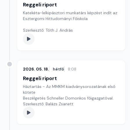
Reggeli riport
Katekéta-lelkipásztori munkatárs képzést indít az
Esztergomi Hittudományi Főiskola
Szerkesztő: Tóth J. András
2026. 05. 18.
hétfő
8:08
Reggeli riport
Háztartás - Az MMKM kiadványsorozatának első
kötete
Beszélgetés Schneller Domonkos főigazgatóval.
Szerkesztő: Balázs Zsanett