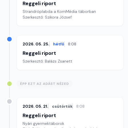
Reggeli riport
Strandröplabda a KomMédia táborban
Szerkesztő: Szikora József
2026. 05. 25.
hétfő
8:08
Reggeli riport
Szerkesztő: Balázs Zsanett
ÉPP EZT AZ ADÁST NÉZED
2026. 05. 21.
csütörtök
8:08
Reggeli riport
Nyári gyermektáborok