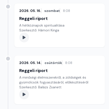
2026. 05. 16.
szombat
8:08
Reggeli riport
A hétköznapok spiritualitása
Szerkesztő: Hámori Kinga
2026. 05. 14.
csütörtök
8:08
Reggeli riport
A minőségi élelmiszerekről, a zöldségek és
gyümölcsök fogyasztásáról, előkészítéséről
Szerkesztő: Balázs Zsanett