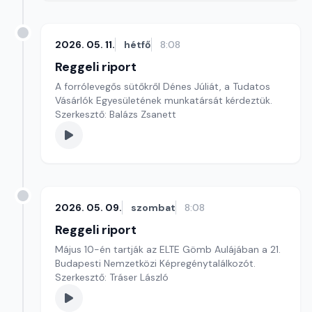
2026. 05. 11.
hétfő
8:08
Reggeli riport
A forrólevegős sütőkről Dénes Júliát, a Tudatos
Vásárlók Egyesületének munkatársát kérdeztük.
Szerkesztő: Balázs Zsanett
2026. 05. 09.
szombat
8:08
Reggeli riport
Május 10-én tartják az ELTE Gömb Aulájában a 21.
Budapesti Nemzetközi Képregénytalálkozót.
Szerkesztő: Tráser László