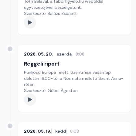
Tóth Bélával, a taborfigyelo.hu weboldal
ügyvezetőjével beszélgetünk.
Szerkesztő: Balázs Zsanett
2026. 05. 20.
szerda
8:08
Reggeli riport
Pünkösd Európa felett. Szentmise vasárnap
délután 16.00-tól a Normafa melletti Szent Anna-
réten.
Szerkesztő: Gőbel Ágoston
2026. 05. 19.
kedd
8:08