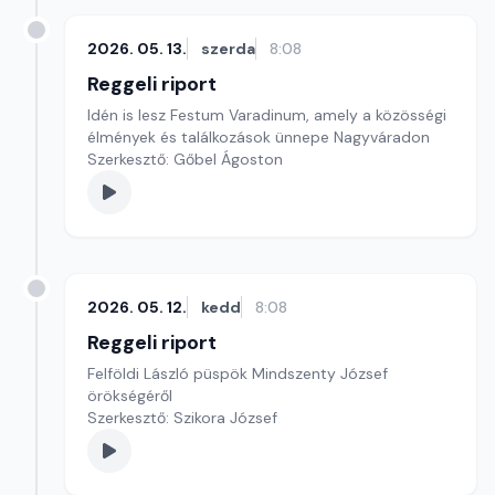
2026. 05. 13.
szerda
8:08
Reggeli riport
Idén is lesz Festum Varadinum, amely a közösségi
élmények és találkozások ünnepe Nagyváradon
Szerkesztő: Gőbel Ágoston
2026. 05. 12.
kedd
8:08
Reggeli riport
Felföldi László püspök Mindszenty József
örökségéről
Szerkesztő: Szikora József