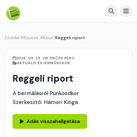
Főoldal
Műsorok
Műsor
Reggeli riport
2026. 05. 23. 08:08
10 PERC
AKTUÁLIS ÉS HÍRMŰSOROK
Reggeli riport
A bérmálásról Pünkösdkor
Szerkesztő: Hámori Kinga
Adás visszahallgatása