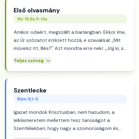
Első olvasmány
1Kir 19,9a.11-13a
Amikor odaért, megszállt a barlangban. Ekkor íme,
az Úr szózatot intézett hozzá, e szavakkal: ,,Mit
művelsz itt, Illés?'' Azt mondta erre neki: ,,Jöjj ki, s
állj a hegyre az Úr elé,'' s íme, ott elvonul az Úr, s
Teljes szöveg
az Úr előtt nagy és erős szélvész, amely hegyeket
forgat fel és sziklákat zúz össze, s a szélvészben
nincs az Úr -- s a szélvész után földrengés, s a
földrengésben nincs az Úr -- s a földrengés után
Szentlecke
tűz, s a tűzben nincs az Úr -- s a tűz után enyhe
Róm 9,1-5
szellő susogása. Amikor ezt Illés meghallotta,
Igazat mondok Krisztusban, nem hazudom, a
palástjával eltakarta arcát, s kiment, s kiállt a
lelkiismeretem mellettem tesz tanúságot a
barlang ajtajába. Ekkor íme, egy hang szólt hozzá,
Szentlélekben, hogy nagy a szomorúságom és
s azt mondta: ,,Mit művelsz itt, Illés?''
szívemnek fájdalma szüntelen. Hiszen azt