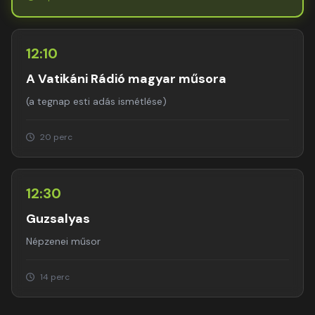
12:10
A Vatikáni Rádió magyar műsora
(a tegnap esti adás ismétlése)
20 perc
12:30
Guzsalyas
Népzenei műsor
14 perc