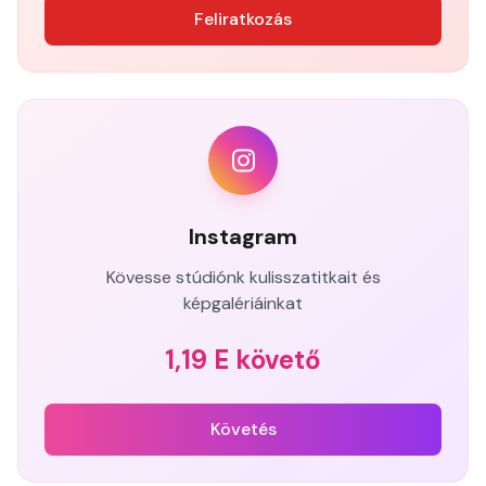
Feliratkozás
Instagram
Kövesse stúdiónk kulisszatitkait és
képgalériáinkat
1,19 E követő
Követés