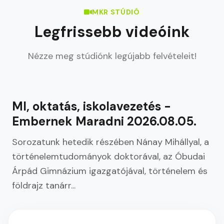
MKR STÚDIÓ
Legfrissebb videóink
Nézze meg stúdiónk legújabb felvételeit!
2026. aug. 05.
LEGÚJABB
MI, oktatás, iskolavezetés -
Embernek Maradni 2026.08.05.
Sorozatunk hetedik részében Nánay Mihállyal, a
történelemtudományok doktorával, az Óbudai
Árpád Gimnázium igazgatójával, történelem és
földrajz tanárr...