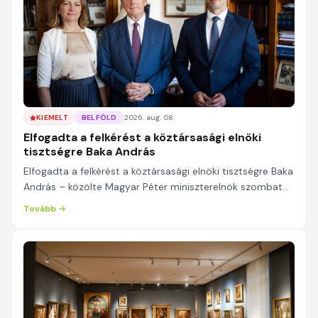
KIEMELT
BELFÖLD
2026. aug. 08.
Elfogadta a felkérést a köztársasági elnöki
tisztségre Baka András
Elfogadta a felkérést a köztársasági elnöki tisztségre Baka
András – közölte Magyar Péter miniszterelnök szombaton
a Facebook-oldalán. A kormányfő azt...
Tovább