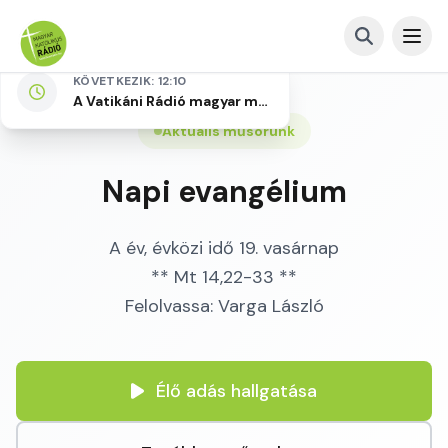
KÖVETKEZIK: 12:10
A Vatikáni Rádió magyar műsora
Aktuális műsorunk
Napi evangélium
A év, évközi idő 19. vasárnap
** Mt 14,22-33 **
Felolvassa: Varga László
Élő adás hallgatása