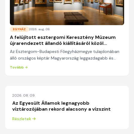
EGYHÁZ
2026. aug. 09.
A felújított esztergomi Keresztény Múzeum
újrarendezett állandó kiállításáról közöl
hosszabb cikket a Magyar Kurír
Az Esztergom-Budapesti Főegyházmegye tulajdonában
álló országos képtár Magyarország leggazdagabb és
Európa egyik legjelentősebb egyházi gyűjteménye, a...
Tovább
2026. 08. 09.
Az Egyesült Államok legnagyobb
víztározójában rekord alacsony a vízszint
Részletek