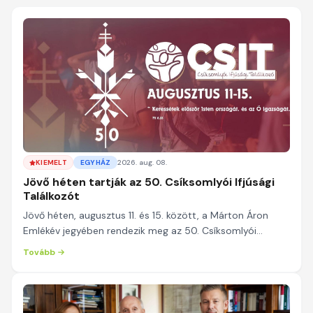
KIEMELT
EGYHÁZ
2026. aug. 08.
Jövő héten tartják az 50. Csíksomlyói Ifjúsági
Találkozót
Jövő héten, augusztus 11. és 15. között, a Márton Áron
Emlékév jegyében rendezik meg az 50. Csíksomlyói
Ifjúsági Találkozót - közölte a gyulafehérvári...
Tovább