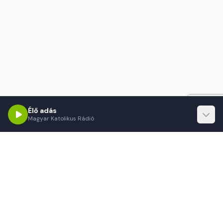
Élő adás
Magyar Katolikus Rádió
Magyar Katolikus Rádió
Örömhír mindenkinek!