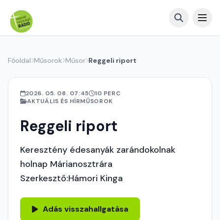
Főoldal
Műsorok
Műsor
Reggeli riport
2026. 05. 08. 07:45
10 PERC
AKTUÁLIS ÉS HÍRMŰSOROK
Reggeli riport
Keresztény édesanyák zarándokolnak
holnap Márianosztrára
Szerkesztő:Hámori Kinga
Adás visszahallgatása