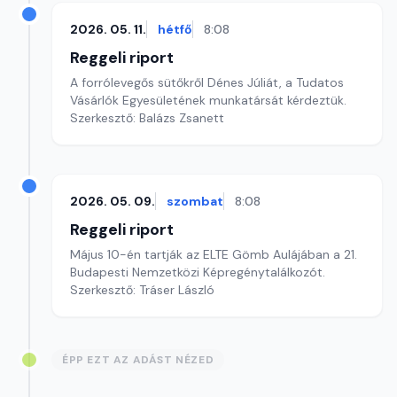
2026. 05. 11.
hétfő
8:08
Reggeli riport
A forrólevegős sütőkről Dénes Júliát, a Tudatos
Vásárlók Egyesületének munkatársát kérdeztük.
Szerkesztő: Balázs Zsanett
2026. 05. 09.
szombat
8:08
Reggeli riport
Május 10-én tartják az ELTE Gömb Aulájában a 21.
Budapesti Nemzetközi Képregénytalálkozót.
Szerkesztő: Tráser László
ÉPP EZT AZ ADÁST NÉZED