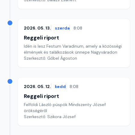
2026. 05. 13.
szerda
8:08
Reggeli riport
Idén is lesz Festum Varadinum, amely a közösségi
élmények és találkozások ünnepe Nagyváradon
Szerkesztő: Gőbel Ágoston
2026. 05. 12.
kedd
8:08
Reggeli riport
Felföldi László püspök Mindszenty József
örökségéről
Szerkesztő: Szikora József