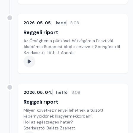
2026. 05. 05.
kedd
8:08
Reggeli riport
Az Őrségben a pünkösdi hétvégére a Fesztivál
Akadémia Budapest által szervezett Springfestről
Szerkesztő: Tóth J. András
2026. 05. 04.
hétfő
8:08
Reggeli riport
Milyen következményei lehetnek a túlzott
képernyőidőnek kisgyermekkorban?
Hol az egészséges határ?
Szerkesztő: Balázs Zsanett