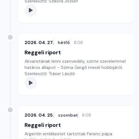
Szerkesztő: Szikora József
2026. 04. 27.
hétfő
8:08
Reggeli riport
Akvaristának lenni szenvedély, szinte szerelemmel
határos állapot - Szima Gergő mesél hobbijáról.
Szerkesztő: Tráser László
2026. 04. 25.
szombat
8:08
Reggeli riport
Argentín emlékestet tartottak Ferenc pápa