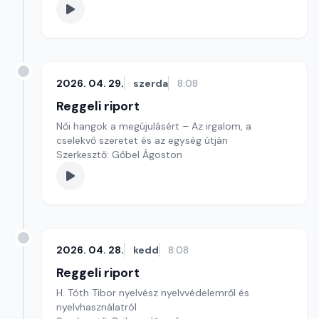
2026. 04. 29.
szerda
8:08
Reggeli riport
Női hangok a megújulásért – Az irgalom, a
cselekvő szeretet és az egység útján
Szerkesztő: Gőbel Ágoston
2026. 04. 28.
kedd
8:08
Reggeli riport
H. Tóth Tibor nyelvész nyelvvédelemről és
nyelvhasználatról