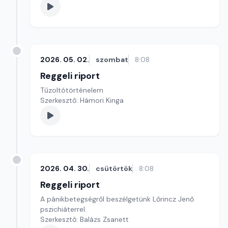
2026. 05. 02.
szombat
8:08
Reggeli riport
Tűzoltótörténelem
Szerkesztő: Hámori Kinga
2026. 04. 30.
csütörtök
8:08
Reggeli riport
A pánikbetegségről beszélgetünk Lőrincz Jenő
pszichiáterrel.
Szerkesztő: Balázs Zsanett