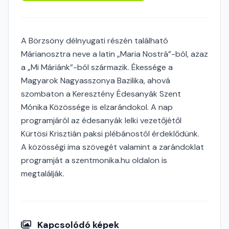
A Börzsöny délnyugati részén található
Márianosztra neve a latin „Maria Nostrá”-ból, azaz
a „Mi Máriánk”-ból származik. Ékessége a
Magyarok Nagyasszonya Bazilika, ahová
szombaton a Keresztény Édesanyák Szent
Mónika Közössége is elzarándokol. A nap
programjáról az édesanyák lelki vezetőjétől
Kürtösi Krisztián paksi plébánostól érdeklődünk.
A közösségi ima szövegét valamint a zarándoklat
programját a szentmonika.hu oldalon is
megtalálják.
Kapcsolódó képek