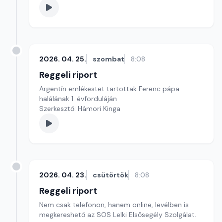
2026. 04. 25.
szombat
8:08
Reggeli riport
Argentín emlékestet tartottak Ferenc pápa
halálának 1. évforduláján
Szerkesztő: Hámori Kinga
2026. 04. 23.
csütörtök
8:08
Reggeli riport
Nem csak telefonon, hanem online, levélben is
megkereshető az SOS Lelki Elsősegély Szolgálat.