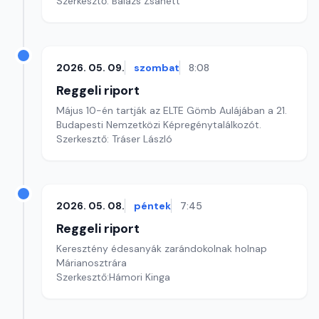
Szerkesztő: Balázs Zsanett
2026. 05. 09.
szombat
8:08
Reggeli riport
Május 10-én tartják az ELTE Gömb Aulájában a 21.
Budapesti Nemzetközi Képregénytalálkozót.
Szerkesztő: Tráser László
2026. 05. 08.
péntek
7:45
Reggeli riport
Keresztény édesanyák zarándokolnak holnap
Márianosztrára
Szerkesztő:Hámori Kinga