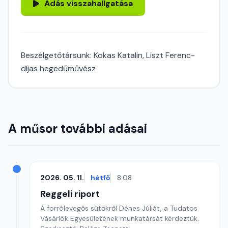
Adás visszahallgatása
Beszélgetőtársunk: Kokas Katalin, Liszt Ferenc-
díjas hegedűművész
A műsor további adásai
2026. 05. 11.
hétfő
8:08
Reggeli riport
A forrólevegős sütőkről Dénes Júliát, a Tudatos
Vásárlók Egyesületének munkatársát kérdeztük.