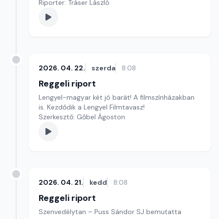
Riporter: Tráser László
2026. 04. 22.
szerda
8:08
Reggeli riport
Lengyel-magyar két jó barát! A filmszínházakban
is. Kezdődik a Lengyel Filmtavasz!
Szerkesztő: Gőbel Ágoston
2026. 04. 21.
kedd
8:08
Reggeli riport
Szenvedélytan – Puss Sándor SJ bemutatta