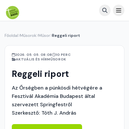
Főoldal
Műsorok
Műsor
Reggeli riport
2026. 05. 05. 08:08
10 PERC
AKTUÁLIS ÉS HÍRMŰSOROK
Reggeli riport
Az Őrségben a pünkösdi hétvégére a
Fesztivál Akadémia Budapest által
szervezett Springfestről
Szerkesztő: Tóth J. András