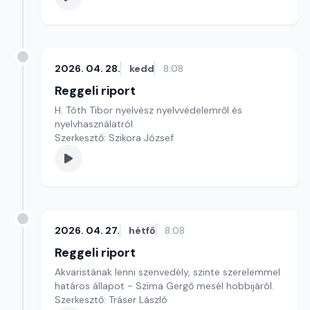
2026. 04. 28.
kedd
8:08
Reggeli riport
H. Tóth Tibor nyelvész nyelvvédelemről és
nyelvhasználatról
Szerkesztő: Szikora József
2026. 04. 27.
hétfő
8:08
Reggeli riport
Akvaristának lenni szenvedély, szinte szerelemmel
határos állapot - Szima Gergő mesél hobbijáról.
Szerkesztő: Tráser László