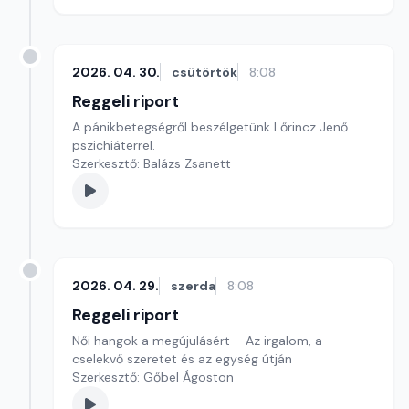
2026. 04. 30.
csütörtök
8:08
Reggeli riport
A pánikbetegségről beszélgetünk Lőrincz Jenő
pszichiáterrel.
Szerkesztő: Balázs Zsanett
2026. 04. 29.
szerda
8:08
Reggeli riport
Női hangok a megújulásért – Az irgalom, a
cselekvő szeretet és az egység útján
Szerkesztő: Gőbel Ágoston