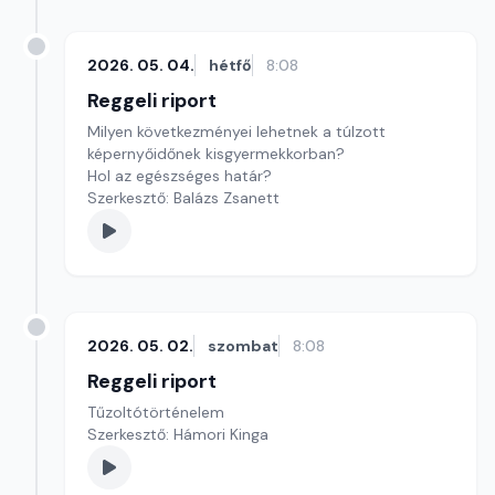
2026. 05. 04.
hétfő
8:08
Reggeli riport
Milyen következményei lehetnek a túlzott
képernyőidőnek kisgyermekkorban?
Hol az egészséges határ?
Szerkesztő: Balázs Zsanett
2026. 05. 02.
szombat
8:08
Reggeli riport
Tűzoltótörténelem
Szerkesztő: Hámori Kinga