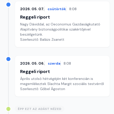
2026. 05. 07.
csütörtök
8:08
Reggeli riport
Nagy Dáviddal, az Oeconomus Gazdaságkutató
Alapítvány biztonságpolitikai szakértőjével
beszélgetünk.
Szerkesztő: Balázs Zsanett
2026. 05. 06.
szerda
8:08
Reggeli riport
Április utolsó hétvégéjén két konferencián is
megemlékeztek Slachta Margit szociális testvérről
Szerkesztő: Gőbel Ágoston
ÉPP EZT AZ ADÁST NÉZED