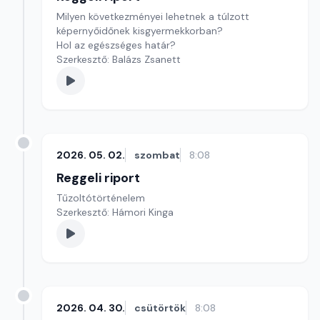
Milyen következményei lehetnek a túlzott
képernyőidőnek kisgyermekkorban?
Hol az egészséges határ?
Szerkesztő: Balázs Zsanett
2026. 05. 02.
szombat
8:08
Reggeli riport
Tűzoltótörténelem
Szerkesztő: Hámori Kinga
2026. 04. 30.
csütörtök
8:08