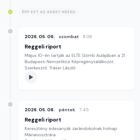
ÉPP EZT AZ ADÁST NÉZED
2026. 05. 09.
szombat
8:08
Reggeli riport
Május 10-én tartják az ELTE Gömb Aulájában a 21.
Budapesti Nemzetközi Képregénytalálkozót.
Szerkesztő: Tráser László
2026. 05. 08.
péntek
7:45
Reggeli riport
Keresztény édesanyák zarándokolnak holnap
Márianosztrára