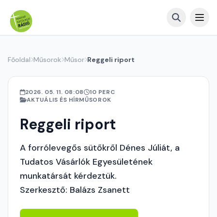
Főoldal
Műsorok
Műsor
Reggeli riport
2026. 05. 11. 08:08
10 PERC
AKTUÁLIS ÉS HÍRMŰSOROK
Reggeli riport
A forrólevegős sütőkről Dénes Júliát, a
Tudatos Vásárlók Egyesületének
munkatársát kérdeztük.
Szerkesztő: Balázs Zsanett