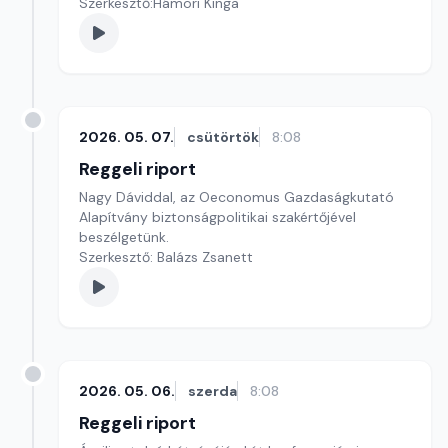
Szerkesztő:Hámori Kinga
2026. 05. 07.
csütörtök
8:08
Reggeli riport
Nagy Dáviddal, az Oeconomus Gazdaságkutató
Alapítvány biztonságpolitikai szakértőjével
beszélgetünk.
Szerkesztő: Balázs Zsanett
2026. 05. 06.
szerda
8:08
Reggeli riport