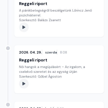
Reggeli riport
A pánikbetegségről beszélgetünk Lőrincz Jenő
pszichiáterrel.
Szerkesztő: Balázs Zsanett
2026. 04. 29.
szerda
8:08
Reggeli riport
Női hangok a megújulásért – Az irgalom, a
cselekvő szeretet és az egység útján
Szerkesztő: Gőbel Ágoston