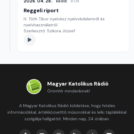
2026. 04. 28.
kedd
8:08
Reggeli riport
H. Tóth Tibor nyelvész nyelvvédelemről és
nyelvhasználatról
Szerkesztő: Szikora József
Magyar Katolikus Rádió
Örömhír mindenkinek!
A Magyar Katolikus Rádió küldetése, hogy hiteles
információkkal, értékközvetítő műsorokkal és lelki táplálékkal
szolgálja hallgatóit. Minden nap, 24 órában.