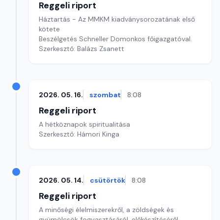
Reggeli riport
Háztartás - Az MMKM kiadványsorozatának első
kötete
Beszélgetés Schneller Domonkos főigazgatóval.
Szerkesztő: Balázs Zsanett
2026. 05. 16.
szombat
8:08
Reggeli riport
A hétköznapok spiritualitása
Szerkesztő: Hámori Kinga
2026. 05. 14.
csütörtök
8:08
Reggeli riport
A minőségi élelmiszerekről, a zöldségek és
gyümölcsök fogyasztásáról, előkészítéséről