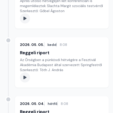
Április utolsó hétvégéjén két konferencián is
megemlékeztek Slachta Margit szociális testvérről
Szerkesztő: Gőbel Ágoston
2026. 05. 05.
kedd
8:08
Reggeli riport
Az Őrségben a pünkösdi hétvégére a Fesztivál
Akadémia Budapest által szervezett Springfestről
Szerkesztő: Tóth J. András
2026. 05. 04.
hétfő
8:08
Reggeli riport