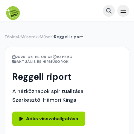
Főoldal
Műsorok
Műsor
Reggeli riport
2026. 05. 16. 08:08
10 PERC
AKTUÁLIS ÉS HÍRMŰSOROK
Reggeli riport
A hétköznapok spiritualitása
Szerkesztő: Hámori Kinga
Adás visszahallgatása