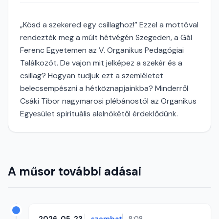
„Kösd a szekered egy csillaghoz!” Ezzel a mottóval
rendezték meg a múlt hétvégén Szegeden, a Gál
Ferenc Egyetemen az V. Organikus Pedagógiai
Találkozót. De vajon mit jelképez a szekér és a
csillag? Hogyan tudjuk ezt a szemléletet
belecsempészni a hétköznapjainkba? Minderről
Csáki Tibor nagymarosi plébánostól az Organikus
Egyesület spirituális alelnökétől érdeklődünk.
A műsor további adásai
2026. 05. 23.
szombat
8:08