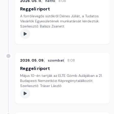
2026. 05. 11.
hétfő
8:08
Reggeli riport
A forrólevegős sütőkről Dénes Júliát, a Tudatos
Vásárlók Egyesületének munkatársát kérdeztük.
Szerkesztő: Balázs Zsanett
2026. 05. 09.
szombat
8:08
Reggeli riport
Május 10-én tartják az ELTE Gömb Aulájában a 21.
Budapesti Nemzetközi Képregénytalálkozót.
Szerkesztő: Tráser László