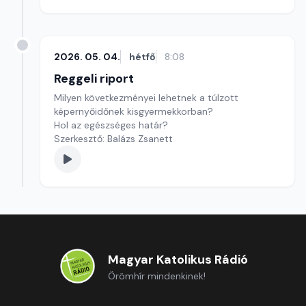
2026. 05. 04.
hétfő
8:08
Reggeli riport
Milyen következményei lehetnek a túlzott
képernyőidőnek kisgyermekkorban?
Hol az egészséges határ?
Szerkesztő: Balázs Zsanett
Magyar Katolikus Rádió
Örömhír mindenkinek!