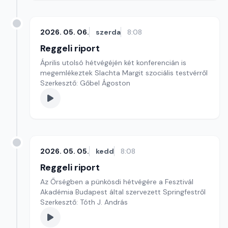
2026. 05. 06.
szerda
8:08
Reggeli riport
Április utolsó hétvégéjén két konferencián is
megemlékeztek Slachta Margit szociális testvérről
Szerkesztő: Gőbel Ágoston
2026. 05. 05.
kedd
8:08
Reggeli riport
Az Őrségben a pünkösdi hétvégére a Fesztivál
Akadémia Budapest által szervezett Springfestről
Szerkesztő: Tóth J. András