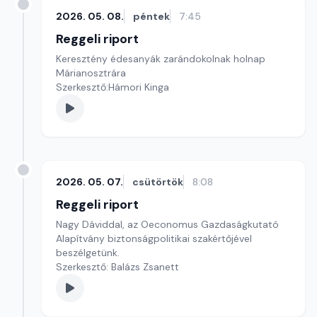
2026. 05. 08.
péntek
7:45
Reggeli riport
Keresztény édesanyák zarándokolnak holnap
Márianosztrára
Szerkesztő:Hámori Kinga
2026. 05. 07.
csütörtök
8:08
Reggeli riport
Nagy Dáviddal, az Oeconomus Gazdaságkutató
Alapítvány biztonságpolitikai szakértőjével
beszélgetünk.
Szerkesztő: Balázs Zsanett