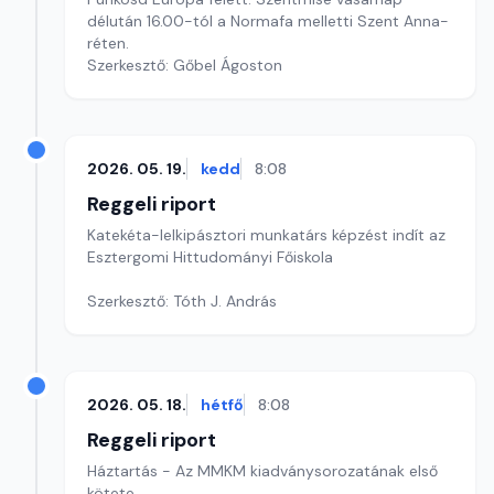
délután 16.00-tól a Normafa melletti Szent Anna-
réten.
Szerkesztő: Gőbel Ágoston
2026. 05. 19.
kedd
8:08
Reggeli riport
Katekéta-lelkipásztori munkatárs képzést indít az
Esztergomi Hittudományi Főiskola
Szerkesztő: Tóth J. András
2026. 05. 18.
hétfő
8:08
Reggeli riport
Háztartás - Az MMKM kiadványsorozatának első
kötete