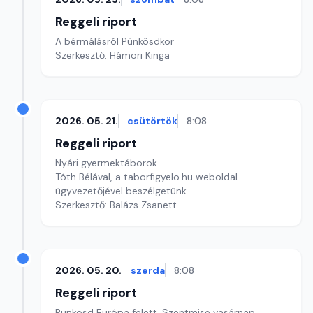
Reggeli riport
A bérmálásról Pünkösdkor
Szerkesztő: Hámori Kinga
2026. 05. 21.
csütörtök
8:08
Reggeli riport
Nyári gyermektáborok
Tóth Bélával, a taborfigyelo.hu weboldal
ügyvezetőjével beszélgetünk.
Szerkesztő: Balázs Zsanett
2026. 05. 20.
szerda
8:08
Reggeli riport
Pünkösd Európa felett. Szentmise vasárnap