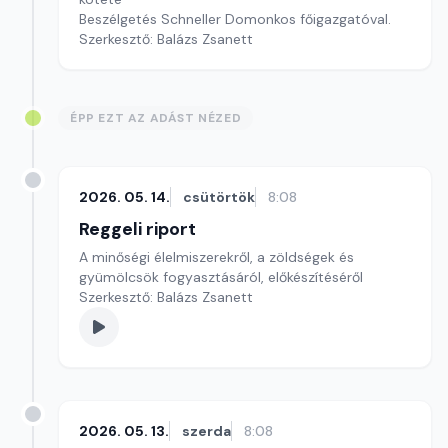
Beszélgetés Schneller Domonkos főigazgatóval.
Szerkesztő: Balázs Zsanett
ÉPP EZT AZ ADÁST NÉZED
2026. 05. 14.
csütörtök
8:08
Reggeli riport
A minőségi élelmiszerekről, a zöldségek és
gyümölcsök fogyasztásáról, előkészítéséről
Szerkesztő: Balázs Zsanett
2026. 05. 13.
szerda
8:08