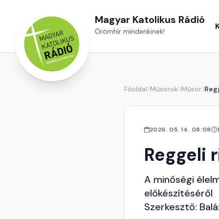
Magyar Katolikus Rádió
Örömhír mindenkinek!
Főoldal
Műsorok
Műsor
Regg
2026. 05. 14. 08:08
Reggeli r
A minőségi élelm
előkészítéséről
Szerkesztő: Bal