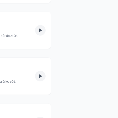
 kérdeztük.
lálkozót.