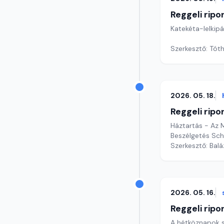
Reggeli ripo
Katekéta-lelkip
Szerkesztő: Tóth
2026. 05. 18.
Reggeli ripo
Háztartás - Az
Beszélgetés Sch
Szerkesztő: Bal
2026. 05. 16.
Reggeli ripo
A hétköznapok sp