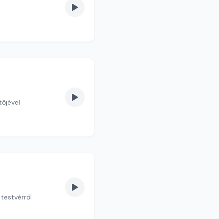
őjével
testvérről