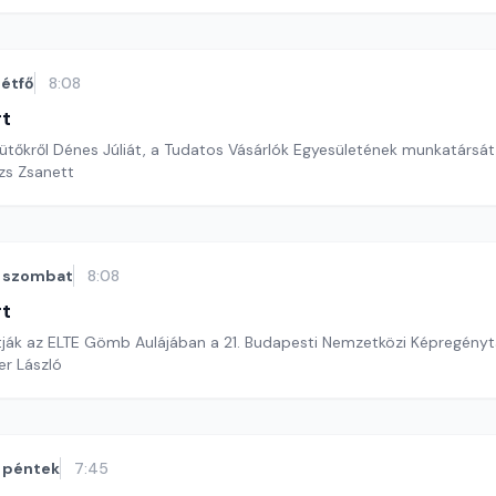
étfő
8:08
rt
sütőkről Dénes Júliát, a Tudatos Vásárlók Egyesületének munkatársát
ázs Zsanett
szombat
8:08
rt
tják az ELTE Gömb Aulájában a 21. Budapesti Nemzetközi Képregényta
er László
péntek
7:45