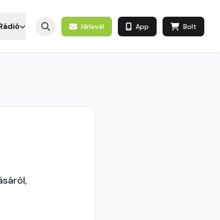
Rádió
Hírlevél
App
Bolt
sáról,