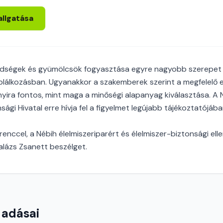
allgatása
zöldségek és gyümölcsök fogyasztása egyre nagyobb szerepet
álkozásban. Ugyanakkor a szakemberek szerint a megfelelő e
nnyira fontos, mint maga a minőségi alapanyag kiválasztása. A
sági Hivatal erre hívja fel a figyelmet legújabb tájékoztatójába
erenccel, a Nébih élelmiszeriparért és élelmiszer-biztonsági ell
alázs Zsanett beszélget.
 adásai