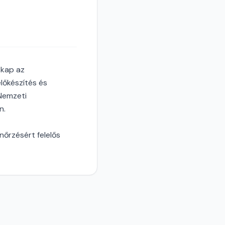
 kap az
lőkészítés és
 Nemzeti
n.
enőrzésért felelős