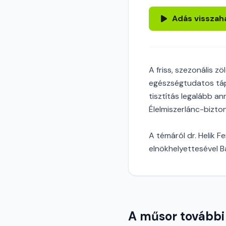
Adás visszah
A friss, szezonális 
egészségtudatos tápl
tisztítás legalább a
Élelmiszerlánc-bizton
A témáról dr. Helik F
elnökhelyettesével B
A műsor további