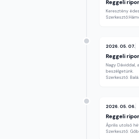
Reggeli ripo
Keresztény édes
Szerkesztő:Hámo
2026. 05. 07.
Reggeli ripo
Nagy Dáviddal, 
beszélgetünk.
Szerkesztő: Bal
2026. 05. 06.
Reggeli ripo
Április utolsó h
Szerkesztő: Gőb