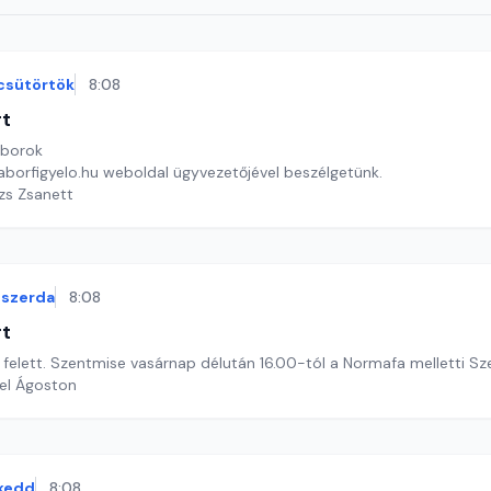
csütörtök
8:08
rt
áborok
taborfigyelo.hu weboldal ügyvezetőjével beszélgetünk.
ázs Zsanett
szerda
8:08
rt
felett. Szentmise vasárnap délután 16.00-tól a Normafa melletti Sz
el Ágoston
kedd
8:08