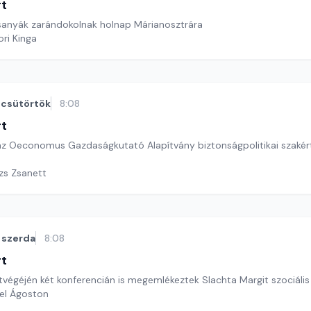
rt
anyák zarándokolnak holnap Márianosztrára
ri Kinga
csütörtök
8:08
rt
az Oeconomus Gazdaságkutató Alapítvány biztonságpolitikai szakért
ázs Zsanett
szerda
8:08
rt
étvégéjén két konferencián is megemlékeztek Slachta Margit szociális 
el Ágoston