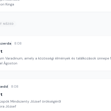
ori Kinga
ST NÉZED
szerda
8:08
rt
stum Varadinum, amely a közösségi élmények és találkozások ünnep
el Ágoston
kedd
8:08
rt
 püspök Mindszenty József örökségéről
ora József