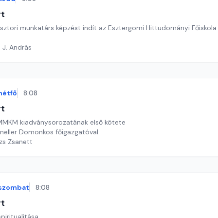
rt
ásztori munkatárs képzést indít az Esztergomi Hittudományi Főiskola
 J. András
hétfő
8:08
rt
 MMKM kiadványsorozatának első kötete
neller Domonkos főigazgatóval.
ázs Zsanett
szombat
8:08
rt
iritualitása