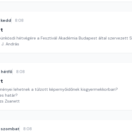
kedd
8:08
rt
ünkösdi hétvégére a Fesztivál Akadémia Budapest által szervezett S
 J. András
hétfő
8:08
rt
ményei lehetnek a túlzott képernyőidőnek kisgyermekkorban?
es határ?
ázs Zsanett
szombat
8:08