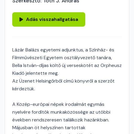
Szerkesztő: Tóth J. András
Adás visszahallgatása
Lázár Balázs egyetemi adjunktus, a Színház- és
Filmművészeti Egyetem osztályvezető tanára,
Bella István-díjas költő új verseskötét az Orpheusz
Kiadó jelentette meg.
Az Üzenet Helsingőrből című könyvről a szerzőt
kérdeztük.
A Közép-európai népek irodalmát egymás
nyelvére fordítók munkaközössége az utóbbi
években rendszeresen találkozik hazánkban.
Májusban öt helyszínen tartottak