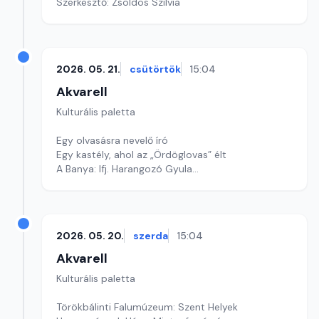
Szerkesztő: Zsoldos Szilvia
2026. 05. 21.
csütörtök
15:04
Akvarell
Kulturális paletta
Egy olvasásra nevelő író
Egy kastély, ahol az „Ördöglovas” élt
A Banya: Ifj. Harangozó Gyula
Szerkesztő: Nagy György András
2026. 05. 20.
szerda
15:04
Akvarell
Kulturális paletta
Törökbálinti Falumúzeum: Szent Helyek