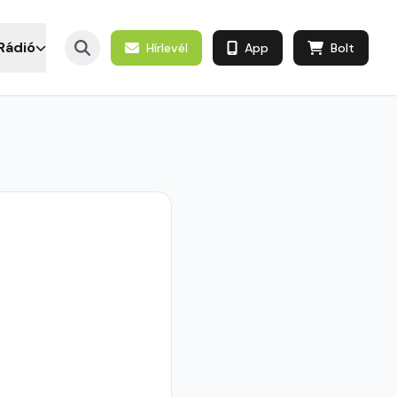
Rádió
Hírlevél
App
Bolt