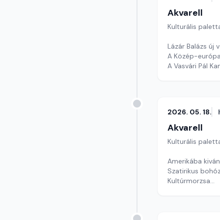
Akvarell
Kulturális palett
Lázár Balázs új 
A Közép-európai
A Vasvári Pál K
Szerkesztő: Tóth
2026. 05. 18.
Akvarell
Kulturális palett
Amerikába kivá
Szatirikus bohóz
Kultúrmorzsa
szerkesztő: Szen