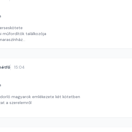
a
verseskötete
 műfordítók találkozója
amaraszínház
 J. András
hétfő
15:04
a
ndorló magyarok emlékezete két kötetben
at a szerelemről
timrei Kristóf