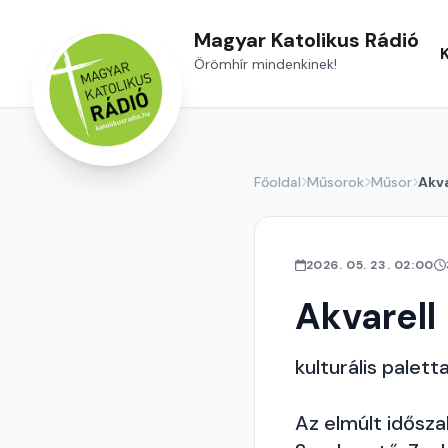
Magyar Katolikus Rádió
Örömhír mindenkinek!
Főoldal
Műsorok
Műsor
Akva
2026. 05. 23. 02:00
Akvarell
kulturális palett
Az elmúlt idősz