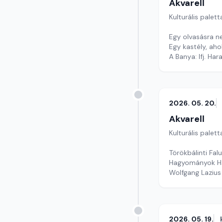
Akvarell
Kulturális palett
Egy olvasásra ne
Egy kastély, aho
A Banya: Ifj. Ha
Szerkesztő: Nag
2026. 05. 20.
Akvarell
Kulturális palett
Törökbálinti Fa
Hagyományok Ház
Wolfgang Lazius
Szerkesztő: Faz
2026. 05. 19.