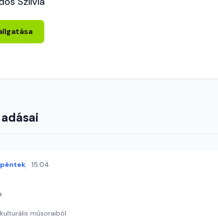
dos Szilvia
allgatása
 adásai
péntek
15:04
a
kulturális műsoraiból