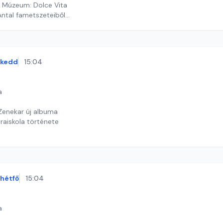
 Múzeum: Dolce Vita
Antal fametszeteiből
ekas Gyöngyvér
kedd
15:04
a
Zenekar új albuma
aiskola története
th Judit
hétfő
15:04
a