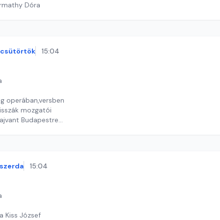
armathy Dóra
csütörtök
15:04
a
ág operában,versben
lisszák mozgatói
Tajvant Budapestre
y György András
szerda
15:04
a
a Kiss József