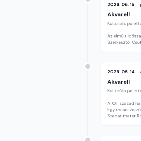
2026. 05. 15.
Akvarell
Kulturális palett
Az elmúlt idősz
Szerkesztő: Csu
2026. 05. 14.
Akvarell
Kulturális palett
A XXI. század 
Egy meseszerző, 
Stabat mater R
Szerkesztő: Nag