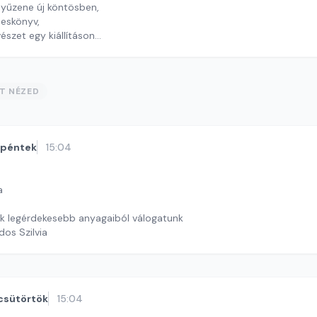
yűzene új köntösben,
peskönyv,
észet egy kiállításon
timrei Kristóf
ST NÉZED
péntek
15:04
a
ak legérdekesebb anyagaiból válogatunk
dos Szilvia
csütörtök
15:04