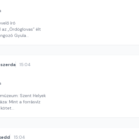
a
velő író
l az „Ördöglovas” élt
rangozó Gyula
y György András
szerda
15:04
a
lumúzeum: Szent Helyek
a: Mint a forrásvíz
 kötet
ekas Gyöngyvér
kedd
15:04