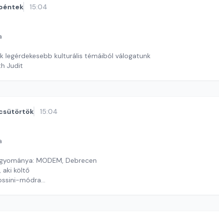
péntek
15:04
a
ak legérdekesebb kulturális témáiból válogatunk
th Judit
csütörtök
15:04
a
hagyománya: MODEM, Debrecen
aki költő
ossini-módra
y György András