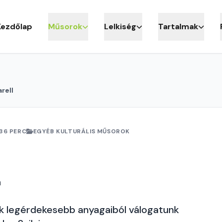
Kezdőlap
Műsorok
Lelkiség
Tartalmak
rell
36 PERC
EGYÉB KULTURÁLIS MŰSOROK
a
ak legérdekesebb anyagaiból válogatunk