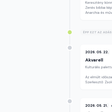
Keresztény könn
Zenés bibliai ké
Anarchia és műv
szerkesztő: Szen
ÉPP EZT AZ ADÁ
2026. 05. 22.
Akvarell
Kulturális palett
Az elmúlt idősz
Szerkesztő: Zsol
2026. 05. 21.