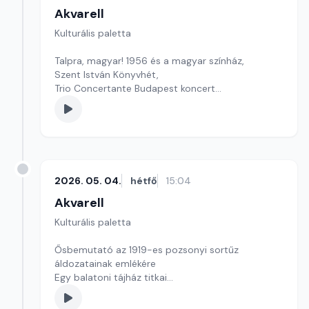
Akvarell
Kulturális paletta
Talpra, magyar! 1956 és a magyar színház,
Szent István Könyvhét,
Trio Concertante Budapest koncert
Szerkesztő: Tóth J. András
2026. 05. 04.
hétfő
15:04
Akvarell
Kulturális paletta
Ősbemutató az 1919-es pozsonyi sortűz
áldozatainak emlékére
Egy balatoni tájház titkai
Kultúrmorzsa