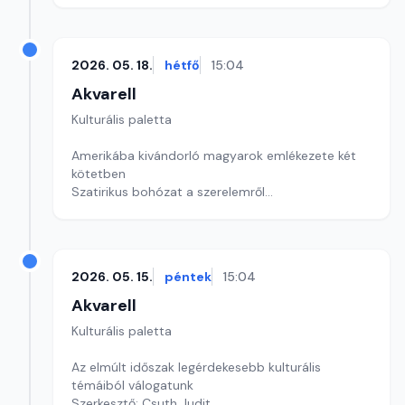
2026. 05. 18.
hétfő
15:04
Akvarell
Kulturális paletta
Amerikába kivándorló magyarok emlékezete két
kötetben
Szatirikus bohózat a szerelemről
Kultúrmorzsa
szerkesztő: Szentimrei Kristóf
2026. 05. 15.
péntek
15:04
Akvarell
Kulturális paletta
Az elmúlt időszak legérdekesebb kulturális
témáiból válogatunk
Szerkesztő: Csuth Judit