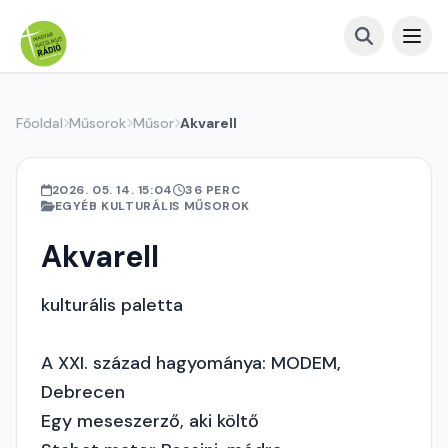
Főoldal
Műsorok
Műsor
Akvarell
2026. 05. 14. 15:04
36 PERC
EGYÉB KULTURÁLIS MŰSOROK
Akvarell
kulturális paletta
A XXI. század hagyománya: MODEM,
Debrecen
Egy meseszerző, aki költő