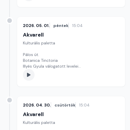
szerkesztő: Szentimrei Kristóf
2026. 05. 01.
péntek
15:04
Akvarell
Kulturális paletta
Pálos út.
Botanica Tinctoria
Illyés Gyula válogatott levelei
Szerkesztő: Gyarmathy Dóra
2026. 04. 30.
csütörtök
15:04
Akvarell
Kulturális paletta