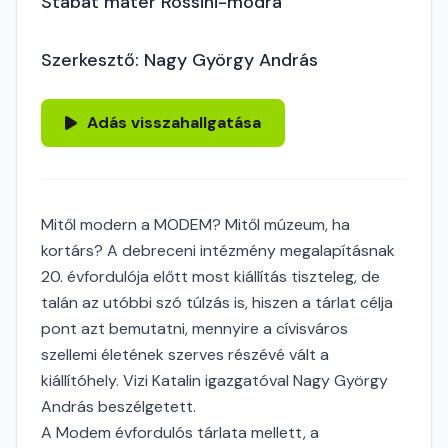
Stabat mater Rossini-módra
Szerkesztő: Nagy György András
Adás visszahallgatása
Mitől modern a MODEM? Mitől múzeum, ha
kortárs? A debreceni intézmény megalapításnak
20. évfordulója előtt most kiállítás tiszteleg, de
talán az utóbbi szó túlzás is, hiszen a tárlat célja
pont azt bemutatni, mennyire a cívisváros
szellemi életének szerves részévé vált a
kiállítóhely. Vizi Katalin igazgatóval Nagy György
András beszélgetett.
A Modem évfordulós tárlata mellett, a