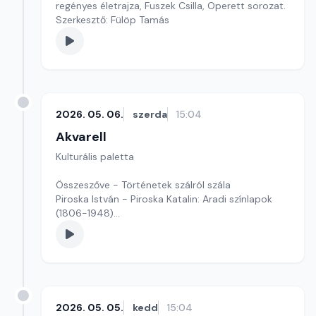
regényes életrajza, Fuszek Csilla, Operett sorozat.
Szerkesztő: Fülöp Tamás
2026. 05. 06.
szerda
15:04
Akvarell
Kulturális paletta
Összeszőve - Történetek szálról szála
Piroska István - Piroska Katalin: Aradi színlapok
(1806-1948)
Szerkesztő: Fazekas Gyöngyvér
2026. 05. 05.
kedd
15:04