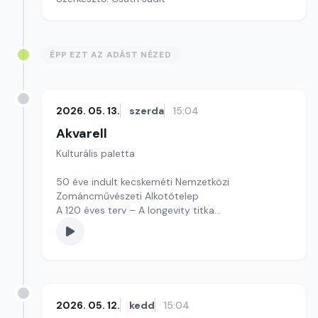
ÉPP EZT AZ ADÁST NÉZED
2026. 05. 13.
szerda
15:04
Akvarell
Kulturális paletta
50 éve indult kecskeméti Nemzetközi
Zománcművészeti Alkotótelep
A 120 éves terv – A longevity titka
Szerkesztő: Fazekas Gyöngyvér
2026. 05. 12.
kedd
15:04