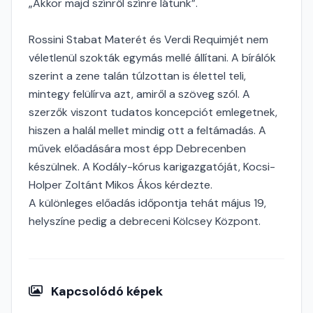
„Akkor majd színről színre látunk”.
Rossini Stabat Materét és Verdi Requimjét nem
véletlenül szokták egymás mellé állítani. A bírálók
szerint a zene talán túlzottan is élettel teli,
mintegy felülírva azt, amiről a szöveg szól. A
szerzők viszont tudatos koncepciót emlegetnek,
hiszen a halál mellet mindig ott a feltámadás. A
művek előadására most épp Debrecenben
készülnek. A Kodály-kórus karigazgatóját, Kocsi-
Holper Zoltánt Mikos Ákos kérdezte.
A különleges előadás időpontja tehát május 19,
helyszíne pedig a debreceni Kölcsey Központ.
Kapcsolódó képek