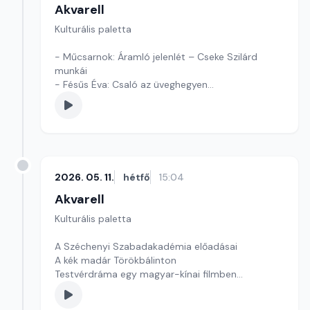
Akvarell
Kulturális paletta
- Műcsarnok: Áramló jelenlét – Cseke Szilárd
munkái
- Fésűs Éva: Csaló az üveghegyen
- Kultúrmorzsák
Szerkesztő: Tóth J. András
2026. 05. 11.
hétfő
15:04
Akvarell
Kulturális paletta
A Széchenyi Szabadakadémia előadásai
A kék madár Törökbálinton
Testvérdráma egy magyar-kínai filmben
szerkesztő: Szentimrei Kristóf