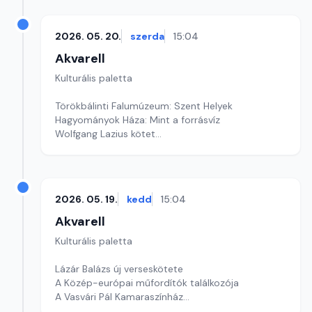
2026. 05. 20.
szerda
15:04
Akvarell
Kulturális paletta
Törökbálinti Falumúzeum: Szent Helyek
Hagyományok Háza: Mint a forrásvíz
Wolfgang Lazius kötet
Szerkesztő: Fazekas Gyöngyvér
2026. 05. 19.
kedd
15:04
Akvarell
Kulturális paletta
Lázár Balázs új verseskötete
A Közép-európai műfordítók találkozója
A Vasvári Pál Kamaraszínház
Szerkesztő: Tóth J. András