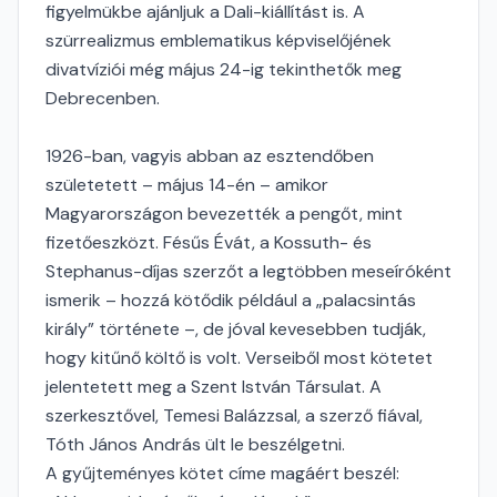
figyelmükbe ajánljuk a Dali-kiállítást is. A
szürrealizmus emblematikus képviselőjének
divatvíziói még május 24-ig tekinthetők meg
Debrecenben.
1926-ban, vagyis abban az esztendőben
születetett – május 14-én – amikor
Magyarországon bevezették a pengőt, mint
fizetőeszközt. Fésűs Évát, a Kossuth- és
Stephanus-díjas szerzőt a legtöbben meseíróként
ismerik – hozzá kötődik például a „palacsintás
király” története –, de jóval kevesebben tudják,
hogy kitűnő költő is volt. Verseiből most kötetet
jelentetett meg a Szent István Társulat. A
szerkesztővel, Temesi Balázzsal, a szerző fiával,
Tóth János András ült le beszélgetni.
A gyűjteményes kötet címe magáért beszél: