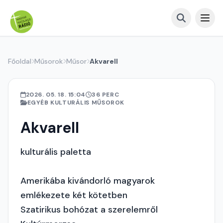
Főoldal
Műsorok
Műsor
Akvarell
2026. 05. 18. 15:04
36 PERC
EGYÉB KULTURÁLIS MŰSOROK
Akvarell
kulturális paletta
Amerikába kivándorló magyarok
emlékezete két kötetben
Szatirikus bohózat a szerelemről