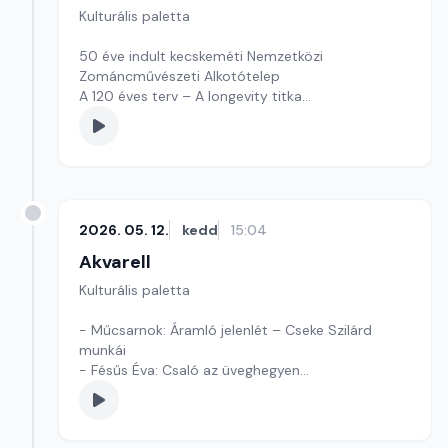
Kulturális paletta
50 éve indult kecskeméti Nemzetközi
Zománcművészeti Alkotótelep
A 120 éves terv – A longevity titka
Szerkesztő: Fazekas Gyöngyvér
2026. 05. 12.
kedd
15:04
Akvarell
Kulturális paletta
- Műcsarnok: Áramló jelenlét – Cseke Szilárd
munkái
- Fésűs Éva: Csaló az üveghegyen
- Kultúrmorzsák
Szerkesztő: Tóth J. András