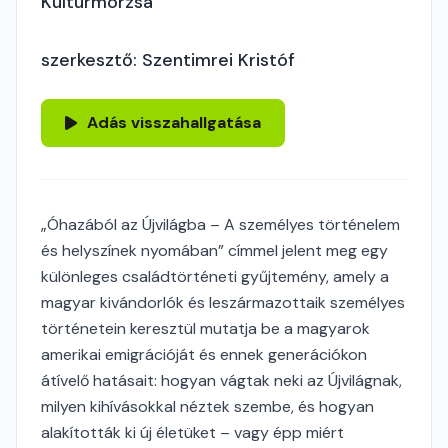
Kultúrmorzsa
szerkesztő: Szentimrei Kristóf
Adás visszahallgatása
„Óhazából az Újvilágba – A személyes történelem
és helyszínek nyomában” címmel jelent meg egy
különleges családtörténeti gyűjtemény, amely a
magyar kivándorlók és leszármazottaik személyes
történetein keresztül mutatja be a magyarok
amerikai emigrációját és ennek generációkon
átívelő hatásait: hogyan vágtak neki az Újvilágnak,
milyen kihívásokkal néztek szembe, és hogyan
alakították ki új életüket – vagy épp miért