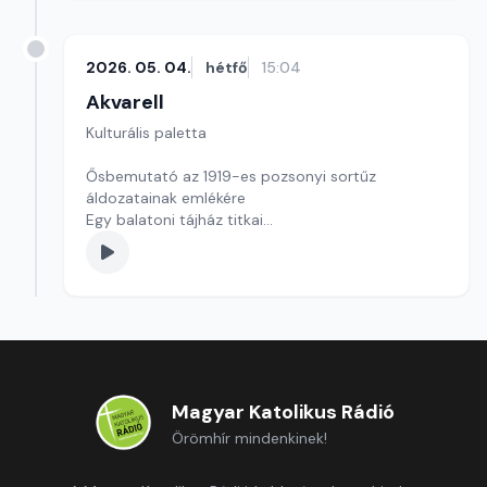
2026. 05. 04.
hétfő
15:04
Akvarell
Kulturális paletta
Ősbemutató az 1919-es pozsonyi sortűz
áldozatainak emlékére
Egy balatoni tájház titkai
Kultúrmorzsa
szerkesztő: Szentimrei Kristóf
Magyar Katolikus Rádió
Örömhír mindenkinek!