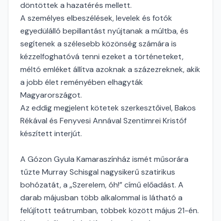
döntöttek a hazatérés mellett.
A személyes elbeszélések, levelek és fotók
egyedülálló bepillantást nyújtanak a múltba, és
segítenek a szélesebb közönség számára is
kézzelfoghatóvá tenni ezeket a történeteket,
méltó emléket állítva azoknak a százezreknek, akik
a jobb élet reményében elhagyták
Magyarországot.
Az eddig megjelent kötetek szerkesztőivel, Bakos
Rékával és Fenyvesi Annával Szentimrei Kristóf
készített interjút.
A Gózon Gyula Kamaraszínház ismét műsorára
tűzte Murray Schisgal nagysikerű szatirikus
bohózatát, a „Szerelem, óh!” című előadást. A
darab májusban több alkalommal is látható a
felújított teátrumban, többek között május 21-én.