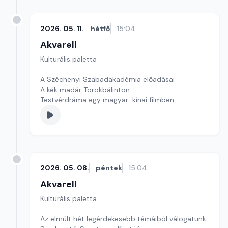
2026. 05. 11.
hétfő
15:04
Akvarell
Kulturális paletta
A Széchenyi Szabadakadémia előadásai
A kék madár Törökbálinton
Testvérdráma egy magyar-kínai filmben
szerkesztő: Szentimrei Kristóf
2026. 05. 08.
péntek
15:04
Akvarell
Kulturális paletta
Az elmúlt hét legérdekesebb témáiból válogatunk