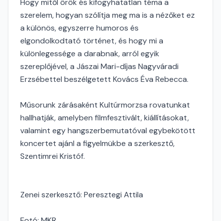
Hogy mitől örök és kifogyhatatlan téma a
szerelem, hogyan szólítja meg ma is a nézőket ez
a különös, egyszerre humoros és
elgondolkodtató történet, és hogy mi a
különlegessége a darabnak, arról egyik
szereplőjével, a Jászai Mari-díjas Nagyváradi
Erzsébettel beszélgetett Kovács Éva Rebecca.
Műsorunk zárásaként Kultúrmorzsa rovatunkat
hallhatják, amelyben filmfesztivált, kiállításokat,
valamint egy hangszerbemutatóval egybekötött
koncertet ajánl a figyelmükbe a szerkesztő,
Szentimrei Kristóf.
Zenei szerkesztő: Peresztegi Attila
Fotó: MKR