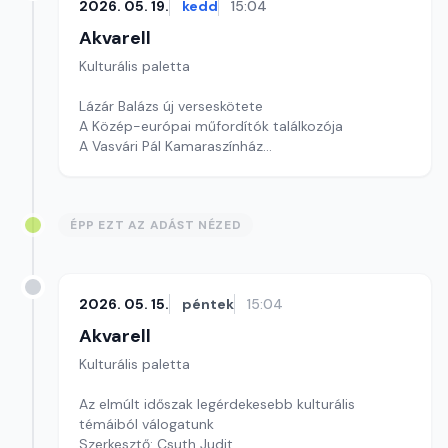
2026. 05. 19.
kedd
15:04
Akvarell
Kulturális paletta
Lázár Balázs új verseskötete
A Közép-európai műfordítók találkozója
A Vasvári Pál Kamaraszínház
Szerkesztő: Tóth J. András
ÉPP EZT AZ ADÁST NÉZED
2026. 05. 15.
péntek
15:04
Akvarell
Kulturális paletta
Az elmúlt időszak legérdekesebb kulturális
témáiból válogatunk
Szerkesztő: Csuth Judit