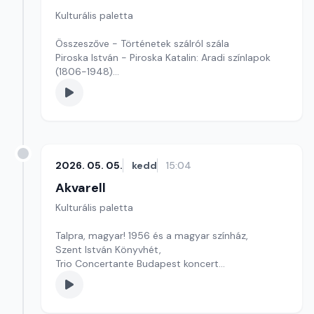
Kulturális paletta
Összeszőve - Történetek szálról szála
Piroska István - Piroska Katalin: Aradi színlapok
(1806-1948)
Szerkesztő: Fazekas Gyöngyvér
2026. 05. 05.
kedd
15:04
Akvarell
Kulturális paletta
Talpra, magyar! 1956 és a magyar színház,
Szent István Könyvhét,
Trio Concertante Budapest koncert
Szerkesztő: Tóth J. András