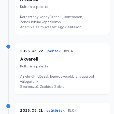
Kulturális paletta
Keresztény könnyűzene új köntösben,
Zenés bibliai képeskönyv,
Anarchia és művészet egy kiállításon
szerkesztő: Szentimrei Kristóf
2026. 05. 22.
péntek
15:04
Akvarell
Kulturális paletta
Az elmúlt időszak legérdekesebb anyagaiból
válogatunk
Szerkesztő: Zsoldos Szilvia
2026. 05. 21.
csütörtök
15:04