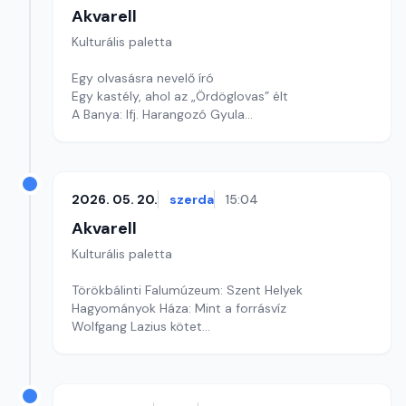
Akvarell
Kulturális paletta
Egy olvasásra nevelő író
Egy kastély, ahol az „Ördöglovas” élt
A Banya: Ifj. Harangozó Gyula
Szerkesztő: Nagy György András
2026. 05. 20.
szerda
15:04
Akvarell
Kulturális paletta
Törökbálinti Falumúzeum: Szent Helyek
Hagyományok Háza: Mint a forrásvíz
Wolfgang Lazius kötet
Szerkesztő: Fazekas Gyöngyvér