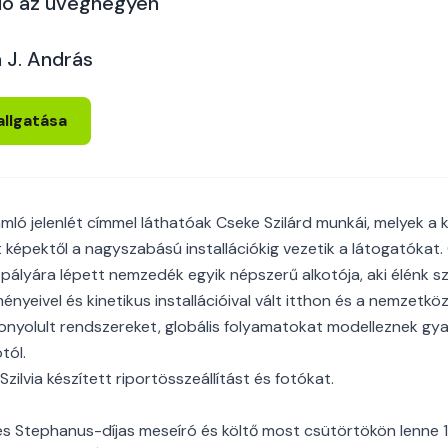
aló az üveghegyen
 J. András
allgatása
ó jelenlét címmel láthatóak Cseke Szilárd munkái, melyek a k
 képektől a nagyszabású installációkig vezetik a látogatókat. 
pályára lépett nemzedék egyik népszerű alkotója, aki élénk sz
nyeivel és kinetikus installációival vált itthon és a nemzetközi
bonyolult rendszereket, globális folyamatokat modelleznek gya
tól.
 Szilvia készített riportösszeállítást és fotókat.
s Stephanus-díjas meseíró és költő most csütörtökön lenne 