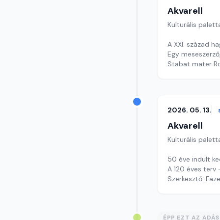
Akvarell
Kulturális palett
A XXI. század 
Egy meseszerző, 
Stabat mater R
Szerkesztő: Nag
2026. 05. 13.
Akvarell
Kulturális palett
50 éve indult k
A 120 éves terv 
Szerkesztő: Faz
ÉPP EZT AZ ADÁ