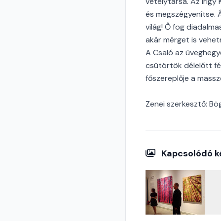
vetélytársa. Az irigy
és megszégyenítse. 
világ! Ő fog diadalma
akár mérget is vehe
A Csaló az üveghegye
csütörtök délelőtt fé
főszereplője a masszőr
Zenei szerkesztő: Bö
Kapcsolódó k