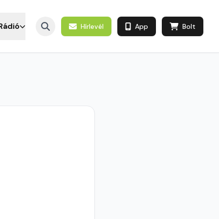
Rádió
Hírlevél
App
Bolt