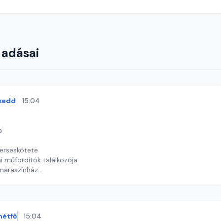
 adásai
kedd
15:04
a
verseskötete
 műfordítók találkozója
amaraszínház
 J. András
hétfő
15:04