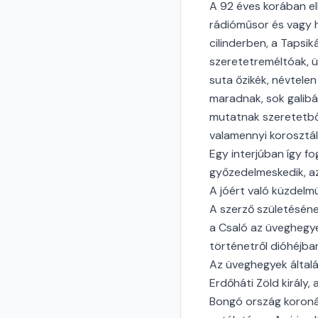
A 92 éves korában el
rádióműsor és vagy ha
cilinderben, a Tapsi
szeretetreméltóak, ü
suta őzikék, névtele
maradnak, sok galibá
mutatnak szeretetből
valamennyi korosztá
Egy interjúban így fo
győzedelmeskedik, az
A jóért való küzdelm
A szerző születésén
a Csaló az üveghegy
történetről dióhéjba
Az üveghegyek által
Erdőháti Zöld király,
Bongó ország koronájá