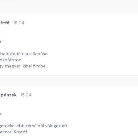
étfő
15:04
a
abadakadémia előadásai
ökbálinton
y magyar-kínai filmben
timrei Kristóf
péntek
15:04
a
egérdekesebb témáiból válogatunk
timrei Kristóf