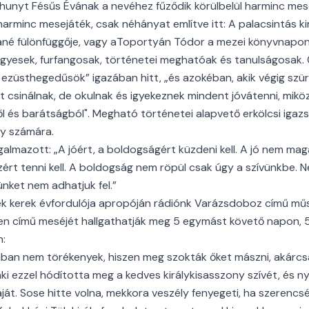
hunyt Fésűs Évának a nevéhez fűződik körülbelül harminc me
rminc mesejáték, csak néhányat említve itt: A palacsintás kir
káné fülönfüggője, vagy aToportyán Tódor a mezei könyvnapon
gyesek, furfangosak, történetei meghatóak és tanulságosak. Ő 
n ezüsthegedűsök” igazában hitt, „és azokéban, akik végig szü
t csinálnak, de okulnak és igyekeznek mindent jóvátenni, mik
 és barátságból". Megható történetei alapvető erkölcsi igaz
ly számára.
galmazott: „A jóért, a boldogságért küzdeni kell. A jó nem mag
ért tenni kell. A boldogság nem röpül csak úgy a szívünkbe. 
ünket nem adhatjuk fel.”
ek kerek évfordulója apropóján rádiónk Varázsdoboz című mű
en című meséjét hallgathatják meg 5 egymást követő napon, 5
n:
ában nem törékenyek, hiszen meg szokták őket mászni, akárc
 aki ezzel hódította meg a kedves királykisasszony szívét, és n
t. Sose hitte volna, mekkora veszély fenyegeti, ha szerencséj