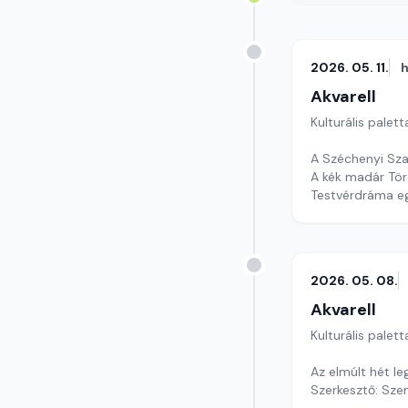
2026. 05. 11.
h
Akvarell
Kulturális palett
A Széchenyi Sz
A kék madár Tör
Testvérdráma eg
szerkesztő: Szen
2026. 05. 08.
Akvarell
Kulturális palett
Az elmúlt hét l
Szerkesztő: Szen