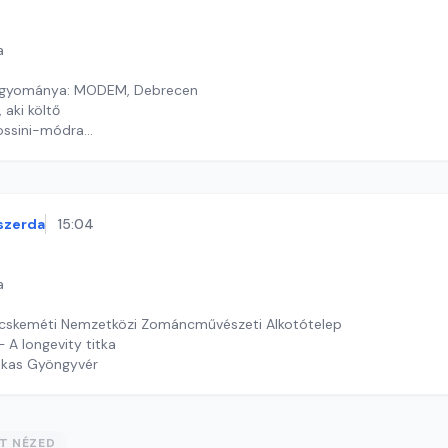
a
hagyománya: MODEM, Debrecen
aki költő
ossini-módra
y György András
szerda
15:04
a
ecskeméti Nemzetközi Zománcművészeti Alkotótelep
– A longevity titka
ekas Gyöngyvér
ST NÉZED