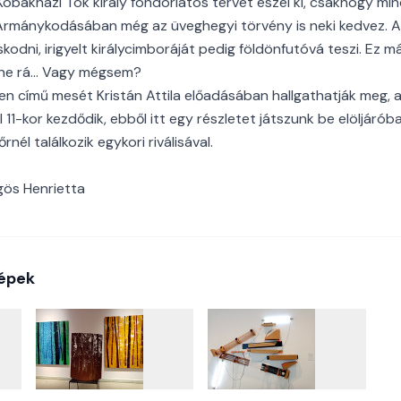
 Kobakházi Tök király fondorlatos tervet eszel ki, csakhogy mi
Ármánykodásában még az üveghegyi törvény is neki kedvez. A
skodni, irigyelt királycimboráját pedig földönfutóvá teszi. Ez m
tne rá… Vagy mégsem?
n című mesét Kristán Attila előadásában hallgathatják meg, a
l 11-kor kezdődik, ebből itt egy részletet játszunk be elöljáró
nél találkozik egykori riválisával.
gös Henrietta
épek