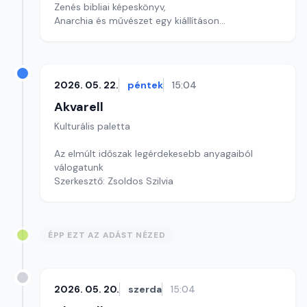
Zenés bibliai képeskönyv,
Anarchia és művészet egy kiállításon
szerkesztő: Szentimrei Kristóf
2026. 05. 22.
péntek
15:04
Akvarell
Kulturális paletta
Az elmúlt időszak legérdekesebb anyagaiból
válogatunk
Szerkesztő: Zsoldos Szilvia
ÉPP EZT AZ ADÁST NÉZED
2026. 05. 20.
szerda
15:04