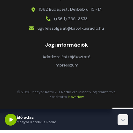
1062 Budapest, Délibáb u. 15.-17.
(+36 1) 255-3333
ugyfelszolgalat@katolikusradio.hu
Jogi információk
Adatkezelési tájékoztató
Impresszum
© 2026 Magyar Katolikus Rádió Zrt. Minden jog fenntartva.
Készítette:
NovaNow
Élő adás
Magyar Katolikus Rádió