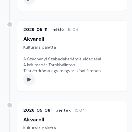
Szerkesztő: Tóth J. András
2026. 05. 11.
hétfő
15:04
Akvarell
Kulturális paletta
A Széchenyi Szabadakadémia előadásai
A kék madár Törökbálinton
Testvérdráma egy magyar-kínai filmben
szerkesztő: Szentimrei Kristóf
2026. 05. 08.
péntek
15:04
Akvarell
Kulturális paletta