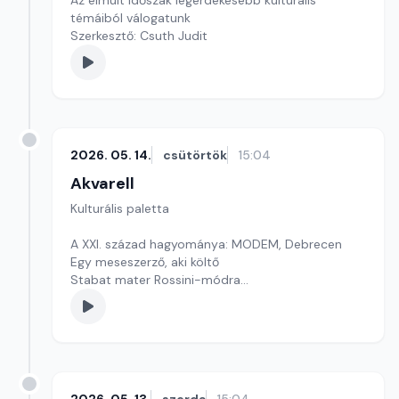
Az elmúlt időszak legérdekesebb kulturális
témáiból válogatunk
Szerkesztő: Csuth Judit
2026. 05. 14.
csütörtök
15:04
Akvarell
Kulturális paletta
A XXI. század hagyománya: MODEM, Debrecen
Egy meseszerző, aki költő
Stabat mater Rossini-módra
Szerkesztő: Nagy György András