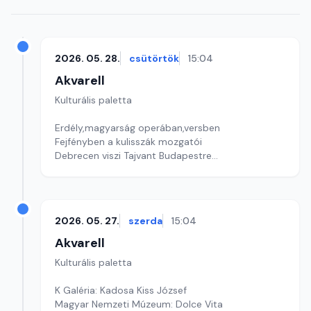
2026. 05. 28.
csütörtök
15:04
Akvarell
Kulturális paletta
Erdély,magyarság operában,versben
Fejfényben a kulisszák mozgatói
Debrecen viszi Tajvant Budapestre
Szerkesztő: Nagy György András
2026. 05. 27.
szerda
15:04
Akvarell
Kulturális paletta
K Galéria: Kadosa Kiss József
Magyar Nemzeti Múzeum: Dolce Vita