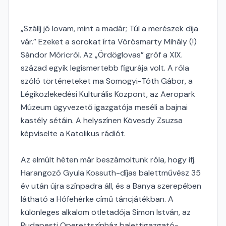
„Szállj jó lovam, mint a madár; Túl a merészek díja
vár.” Ezeket a sorokat írta Vörösmarty Mihály (!)
Sándor Móricról. Az „Ördöglovas” gróf a XIX.
század egyik legismertebb figurája volt. A róla
szóló történeteket ma Somogyi-Tóth Gábor, a
Légiközlekedési Kulturális Központ, az Aeropark
Múzeum ügyvezető igazgatója meséli a bajnai
kastély sétáin. A helyszínen Kövesdy Zsuzsa
képviselte a Katolikus rádiót.
Az elmúlt héten már beszámoltunk róla, hogy ifj.
Harangozó Gyula Kossuth-díjas balettművész 35
év után újra színpadra áll, és a Banya szerepében
látható a Hófehérke című táncjátékban. A
különleges alkalom ötletadója Simon István, az
Budapesti Operettszínház balettigazgató-