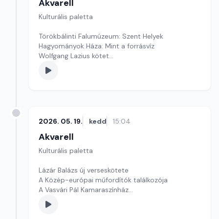
Akvarell
Kulturális paletta
Törökbálinti Falumúzeum: Szent Helyek
Hagyományok Háza: Mint a forrásvíz
Wolfgang Lazius kötet
Szerkesztő: Fazekas Gyöngyvér
2026. 05. 19.
kedd
15:04
Akvarell
Kulturális paletta
Lázár Balázs új verseskötete
A Közép-európai műfordítók találkozója
A Vasvári Pál Kamaraszínház
Szerkesztő: Tóth J. András