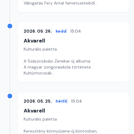
Válogatás Fery Antal fametszeteiből
Szerkesztő: Fazekas Gyöngyvér
2026. 05. 26.
kedd
15:04
Akvarell
Kulturális paletta
A Szászcsávási Zenekar új albuma
A magyar zongoraiskola története
Kultúrmorzsák
Szerkesztő: Csuth Judit
2026. 05. 25.
hétfő
15:04
Akvarell
Kulturális paletta
Keresztény könnyűzene új köntösben,