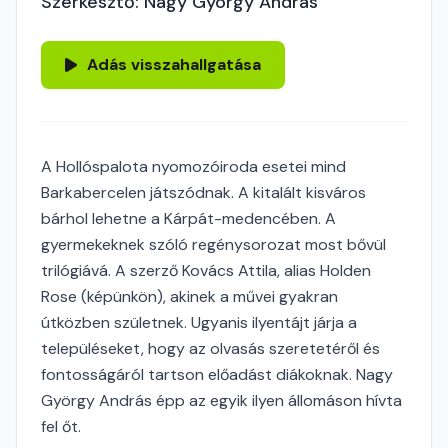
Szerkesztő: Nagy György András
Adás visszahallgatása
A Hollóspalota nyomozóiroda esetei mind
Barkabercelen játszódnak. A kitalált kisváros
bárhol lehetne a Kárpát-medencében. A
gyermekeknek szóló regénysorozat most bővül
trilógiává. A szerző Kovács Attila, alias Holden
Rose (képünkön), akinek a művei gyakran
útközben születnek. Ugyanis ilyentájt járja a
településeket, hogy az olvasás szeretetéről és
fontosságáról tartson előadást diákoknak. Nagy
György András épp az egyik ilyen állomáson hívta
fel őt.