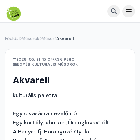
Főoldal
Műsorok
Műsor
Akvarell
2026. 05. 21. 15:04
36 PERC
EGYÉB KULTURÁLIS MŰSOROK
Akvarell
kulturális paletta
Egy olvasásra nevelő író
Egy kastély, ahol az „Ördöglovas” élt
A Banya: Ifj. Harangozó Gyula