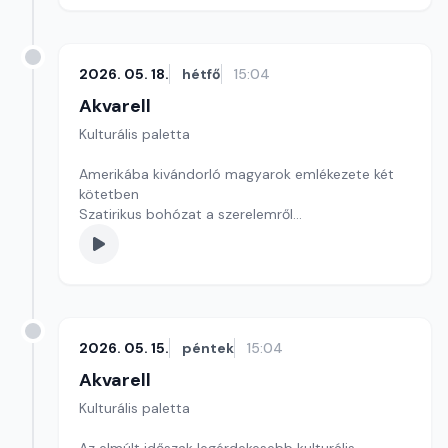
2026. 05. 18.
hétfő
15:04
Akvarell
Kulturális paletta
Amerikába kivándorló magyarok emlékezete két
kötetben
Szatirikus bohózat a szerelemről
Kultúrmorzsa
szerkesztő: Szentimrei Kristóf
2026. 05. 15.
péntek
15:04
Akvarell
Kulturális paletta