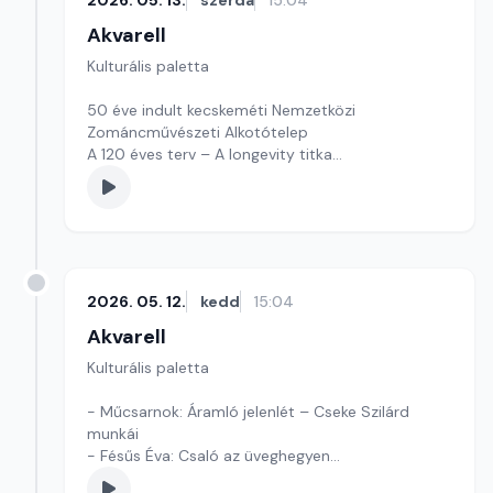
2026. 05. 13.
szerda
15:04
Akvarell
Kulturális paletta
50 éve indult kecskeméti Nemzetközi
Zománcművészeti Alkotótelep
A 120 éves terv – A longevity titka
Szerkesztő: Fazekas Gyöngyvér
2026. 05. 12.
kedd
15:04
Akvarell
Kulturális paletta
- Műcsarnok: Áramló jelenlét – Cseke Szilárd
munkái
- Fésűs Éva: Csaló az üveghegyen
- Kultúrmorzsák