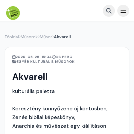
Főoldal
Műsorok
Műsor
Akvarell
2026. 05. 25. 15:04
36 PERC
EGYÉB KULTURÁLIS MŰSOROK
Akvarell
kulturális paletta
Keresztény könnyűzene új köntösben,
Zenés bibliai képeskönyv,
Anarchia és művészet egy kiállításon