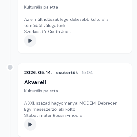
Kulturális paletta
Az elmúlt időszak legérdekesebb kulturális
témáiból válogatunk
Szerkesztő: Csuth Judit
2026. 05. 14.
csütörtök
15:04
Akvarell
Kulturális paletta
A XXI. század hagyománya: MODEM, Debrecen
Egy meseszerző, aki költő
Stabat mater Rossini-módra
Szerkesztő: Nagy György András