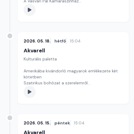
A Vasvári Pál Kamaraszínház
Szerkesztő: Tóth J. András
2026. 05. 18.
hétfő
15:04
Akvarell
Kulturális paletta
Amerikába kivándorló magyarok emlékezete két
kötetben
Szatirikus bohózat a szerelemről
Kultúrmorzsa
szerkesztő: Szentimrei Kristóf
2026. 05. 15.
péntek
15:04
Akvarell