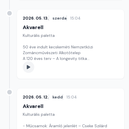
2026. 05. 13.
szerda
15:04
Akvarell
Kulturális paletta
50 éve indult kecskeméti Nemzetközi
Zománcművészeti Alkotótelep
A 120 éves terv – A longevity titka
Szerkesztő: Fazekas Gyöngyvér
2026. 05. 12.
kedd
15:04
Akvarell
Kulturális paletta
- Műcsarnok: Áramló jelenlét – Cseke Szilárd