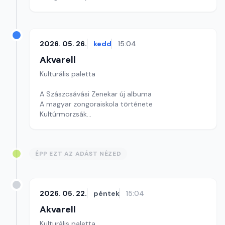
Szerkesztő: Fazekas Gyöngyvér
2026. 05. 26.
kedd
15:04
Akvarell
Kulturális paletta
A Szászcsávási Zenekar új albuma
A magyar zongoraiskola története
Kultúrmorzsák
Szerkesztő: Csuth Judit
ÉPP EZT AZ ADÁST NÉZED
2026. 05. 22.
péntek
15:04
Akvarell
Kulturális paletta