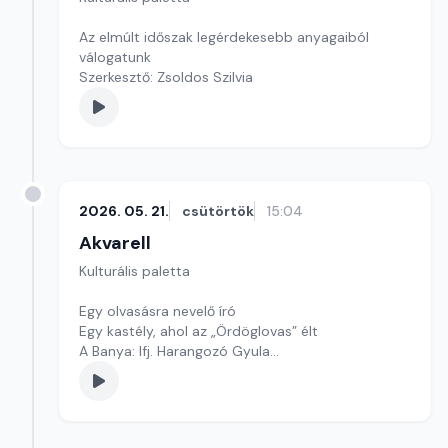
Az elmúlt időszak legérdekesebb anyagaiból
válogatunk
Szerkesztő: Zsoldos Szilvia
2026. 05. 21.
csütörtök
15:04
Akvarell
Kulturális paletta
Egy olvasásra nevelő író
Egy kastély, ahol az „Ördöglovas” élt
A Banya: Ifj. Harangozó Gyula
Szerkesztő: Nagy György András