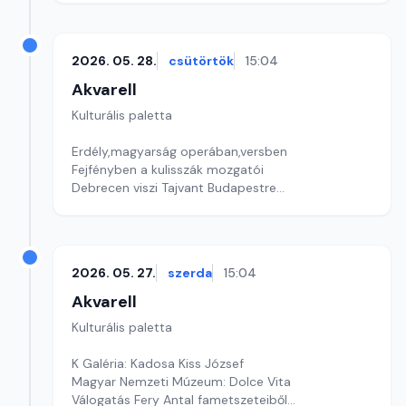
2026. 05. 28.
csütörtök
15:04
Akvarell
Kulturális paletta
Erdély,magyarság operában,versben
Fejfényben a kulisszák mozgatói
Debrecen viszi Tajvant Budapestre
Szerkesztő: Nagy György András
2026. 05. 27.
szerda
15:04
Akvarell
Kulturális paletta
K Galéria: Kadosa Kiss József
Magyar Nemzeti Múzeum: Dolce Vita
Válogatás Fery Antal fametszeteiből