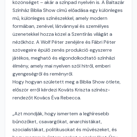
közönséget – akár a színpad nyelvén is. A Baltazár
Színház Biblia Show című előadása egy különleges
mű, különleges színészekkel, amely modern
formában, zenével, látvánnyal és személyes
üzenetekkel hozza közel a Szentírás világát a
nézőkhöz. A Wolf Péter zenéjére és Fábri Péter
szövegeire épülő zenés produkció egyszerre
játékos, megható és elgondolkodtató színházi
élmény, amely mai nyelven szól hitről, emberi
gyengeségről és reményről.
Hogy hogyan született meg a Biblia Show ötlete,
először erről kérdezi Kováts Kriszta színész-
rendezőt Kovács Éva Rebecca.
„Azt mondják, hogy ismertem a leghíresebb
bűnözőket, csavargókat, anarchistákat,
szocialistákat, politikusokat és művészeket, és