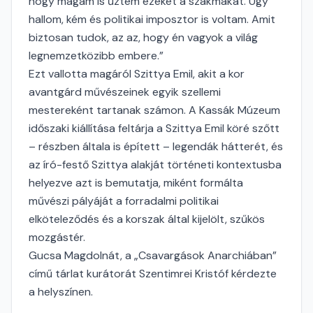
hogy magam is űztem ezeket a szakmákat. Úgy
hallom, kém és politikai imposztor is voltam. Amit
biztosan tudok, az az, hogy én vagyok a világ
legnemzetközibb embere.”
Ezt vallotta magáról Szittya Emil, akit a kor
avantgárd művészeinek egyik szellemi
mestereként tartanak számon. A Kassák Múzeum
időszaki kiállítása feltárja a Szittya Emil köré szőtt
– részben általa is épített – legendák hátterét, és
az író-festő Szittya alakját történeti kontextusba
helyezve azt is bemutatja, miként formálta
művészi pályáját a forradalmi politikai
elköteleződés és a korszak által kijelölt, szűkös
mozgástér.
Gucsa Magdolnát, a „Csavargások Anarchiában”
című tárlat kurátorát Szentimrei Kristóf kérdezte
a helyszínen.