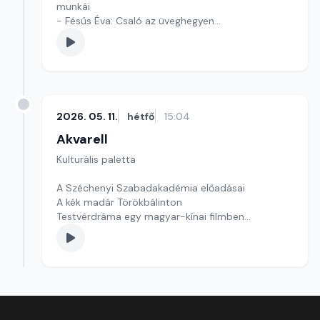
munkái
- Fésűs Éva: Csaló az üveghegyen
- Kultúrmorzsák
Szerkesztő: Tóth J. András
2026. 05. 11.
hétfő
15:04
Akvarell
Kulturális paletta
A Széchenyi Szabadakadémia előadásai
A kék madár Törökbálinton
Testvérdráma egy magyar-kínai filmben
szerkesztő: Szentimrei Kristóf