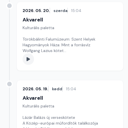
2026. 05. 20.
szerda
15:04
Akvarell
Kulturális paletta
Törökbálinti Falumúzeum: Szent Helyek
Hagyományok Háza: Mint a forrásvíz
Wolfgang Lazius kötet
Szerkesztő: Fazekas Gyöngyvér
2026. 05. 19.
kedd
15:04
Akvarell
Kulturális paletta
Lázár Balázs új verseskötete
A Közép-európai műfordítók találkozója