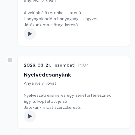
Anyanyelvi rovat
A velünk élő retorika – interjú
Hanyagolandó a hanyagság - jegyzet
Játékunk ma előtag-kereső.
Szerkesztő: Nagy György András
2026. 03. 21.
szombat
14:04
Nyelvédesanyánk
Anyanyelvi rovat
Nyelvészeti elismerés egy zenetörténésznek
Egy túlkoptatott jelző
Játékunk most szerzőkereső
Szerkesztő: Nagy György András