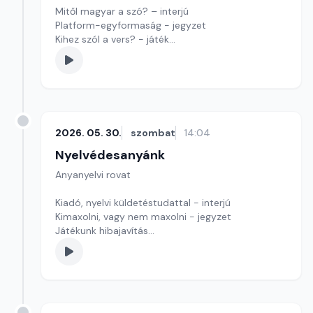
Mitől magyar a szó? – interjú
Platform-egyformaság - jegyzet
Kihez szól a vers? - játék
Szerkesztő: Nagy György András
2026. 05. 30.
szombat
14:04
Nyelvédesanyánk
Anyanyelvi rovat
Kiadó, nyelvi küldetéstudattal - interjú
Kimaxolni, vagy nem maxolni - jegyzet
Játékunk hibajavítás
Szerkesztő: Nagy György András