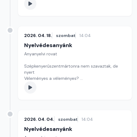
Szerkesztő: Nagy György András
2026. 04. 18.
szombat
14:04
Nyelvédesanyánk
Anyanyelvi rovat
Szépkenyerűszentmártonra nem szavaztak, de
nyert
Véleményes a véleményes?
Játékunk szerzőkereső
Szerkesztő: Nagy György András
2026. 04. 04.
szombat
14:04
Nyelvédesanyánk