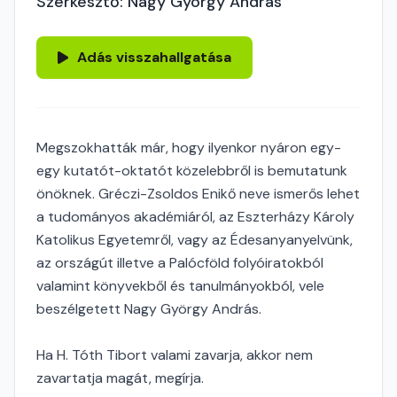
Szerkesztő: Nagy György András
Adás visszahallgatása
Megszokhatták már, hogy ilyenkor nyáron egy-
egy kutatót-oktatót közelebbről is bemutatunk
önöknek. Gréczi-Zsoldos Enikő neve ismerős lehet
a tudományos akadémiáról, az Eszterházy Károly
Katolikus Egyetemről, vagy az Édesanyanyelvünk,
az országút illetve a Palócföld folyóiratokból
valamint könyvekből és tanulmányokból, vele
beszélgetett Nagy György András.
Ha H. Tóth Tibort valami zavarja, akkor nem
zavartatja magát, megírja.