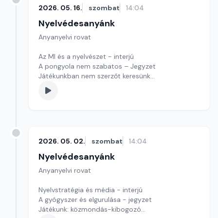
2026. 05. 16.
szombat
14:04
Nyelvédesanyánk
Anyanyelvi rovat
Az MI és a nyelvészet - interjú
A pongyola nem szabatos – Jegyzet
Játékunkban nem szerzőt keresünk
Szerkesztő: Nagy György András
2026. 05. 02.
szombat
14:04
Nyelvédesanyánk
Anyanyelvi rovat
Nyelvstratégia és média - interjú
A gyógyszer és elgurulása - jegyzet
Játékunk: közmondás-kibogozó