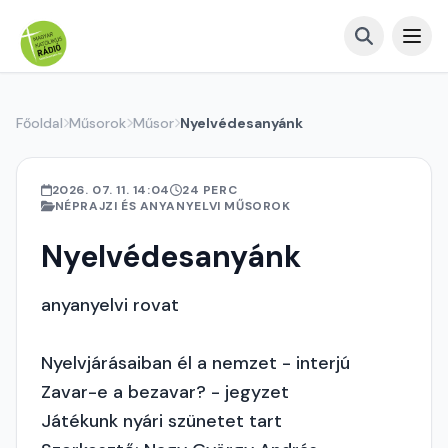
Főoldal
Műsorok
Műsor
Nyelvédesanyánk
2026. 07. 11. 14:04
24 PERC
NÉPRAJZI ÉS ANYANYELVI MŰSOROK
Nyelvédesanyánk
anyanyelvi rovat
Nyelvjárásaiban él a nemzet - interjú
Zavar-e a bezavar? - jegyzet
Játékunk nyári szünetet tart