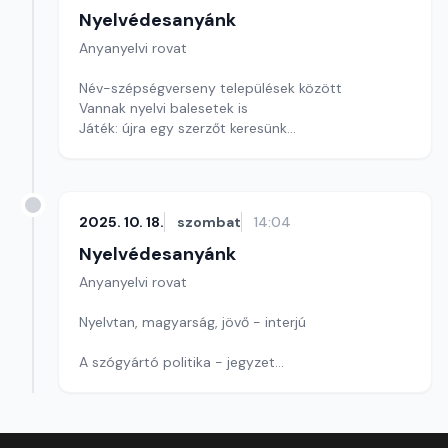
Nyelvédesanyánk
Anyanyelvi rovat
Név-szépségverseny települések között
Vannak nyelvi balesetek is
Játék: újra egy szerzőt keresünk
Szerkesztő: Nagy György András
2025. 10. 18.
szombat
14:04
Nyelvédesanyánk
Anyanyelvi rovat
Nyelvtan, magyarság, jövő - interjú
A szógyártó politika - jegyzet
Játékunk ma betűkirakó
Szerkesztő: Nagy György András