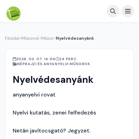
Főoldal
Műsorok
Műsor
Nyelvédesanyánk
2026. 03. 07. 14:04
24 PERC
NÉPRAJZI ÉS ANYANYELVI MŰSOROK
Nyelvédesanyánk
anyanyelvi rovat
Nyelvi kutatás, zenei felfedezés
Netán javítocsgató? Jegyzet.