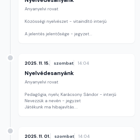
Nyelvédesanyánk
Anyanyelvi rovat
Közösségi nyelvészet - vitaindító interjú
A jelentés jelentősége - jegyzet
Szerkesztő: Nagy György András
2025. 11. 15.
szombat
14:04
Nyelvédesanyánk
Anyanyelvi rovat
Pedagógia, nyelv, Karácsony Sándor - interjú
Nevezzük a nevén - jegyzet
Játékunk ma hibajavítás.
Szerkesztő: Nagy György András
2025. 11. 01.
szombat
14:04