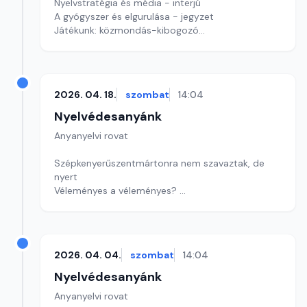
Nyelvstratégia és média - interjú
A gyógyszer és elgurulása - jegyzet
Játékunk: közmondás-kibogozó
Szerkesztő: Nagy György András
2026. 04. 18.
szombat
14:04
Nyelvédesanyánk
Anyanyelvi rovat
Szépkenyerűszentmártonra nem szavaztak, de
nyert
Véleményes a véleményes?
Játékunk szerzőkereső
Szerkesztő: Nagy György András
2026. 04. 04.
szombat
14:04
Nyelvédesanyánk
Anyanyelvi rovat