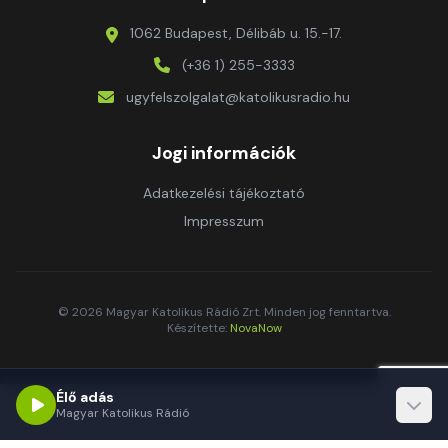
1062 Budapest, Délibáb u. 15.-17.
(+36 1) 255-3333
ugyfelszolgalat@katolikusradio.hu
Jogi információk
Adatkezelési tájékoztató
Impresszum
© 2026 Magyar Katolikus Rádió Zrt. Minden jog fenntartva.
Készítette:
NovaNow
Élő adás
Magyar Katolikus Rádió