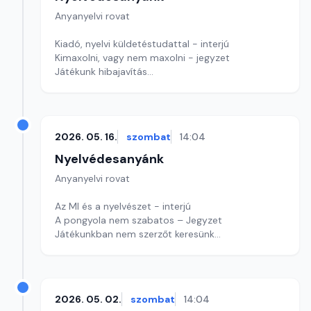
Anyanyelvi rovat
Kiadó, nyelvi küldetéstudattal - interjú
Kimaxolni, vagy nem maxolni - jegyzet
Játékunk hibajavítás
Szerkesztő: Nagy György András
2026. 05. 16.
szombat
14:04
Nyelvédesanyánk
Anyanyelvi rovat
Az MI és a nyelvészet - interjú
A pongyola nem szabatos – Jegyzet
Játékunkban nem szerzőt keresünk
Szerkesztő: Nagy György András
2026. 05. 02.
szombat
14:04