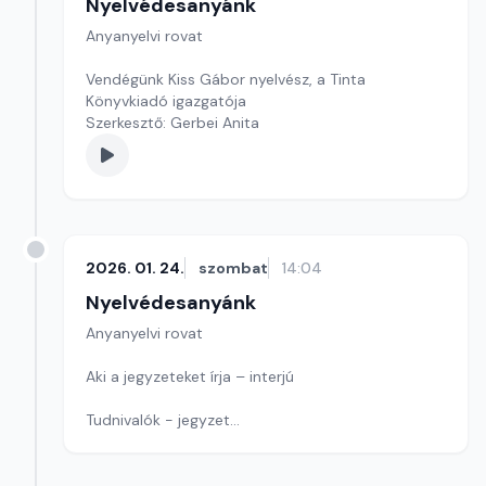
Nyelvédesanyánk
Anyanyelvi rovat
Vendégünk Kiss Gábor nyelvész, a Tinta
Könyvkiadó igazgatója
Szerkesztő: Gerbei Anita
2026. 01. 24.
szombat
14:04
Nyelvédesanyánk
Anyanyelvi rovat
Aki a jegyzeteket írja – interjú
Tudnivalók - jegyzet
Játék: Ismét egy címet keresünk
Szerkesztő: Nagy György András