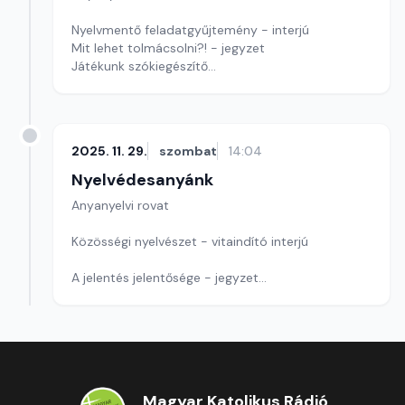
Nyelvmentő feladatgyűjtemény - interjú
Mit lehet tolmácsolni?! - jegyzet
Játékunk szókiegészítő
Szerkesztő: Nagy György András
2025. 11. 29.
szombat
14:04
Nyelvédesanyánk
Anyanyelvi rovat
Közösségi nyelvészet - vitaindító interjú
A jelentés jelentősége - jegyzet
Szerkesztő: Nagy György András
Magyar Katolikus Rádió