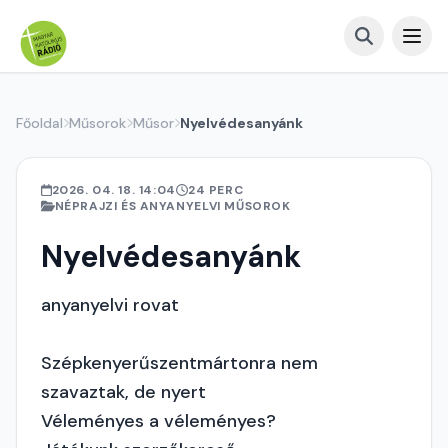
Főoldal
Műsorok
Műsor
Nyelvédesanyánk
2026. 04. 18. 14:04
24 PERC
NÉPRAJZI ÉS ANYANYELVI MŰSOROK
Nyelvédesanyánk
anyanyelvi rovat
Szépkenyerűszentmártonra nem
szavaztak, de nyert
Véleményes a véleményes?