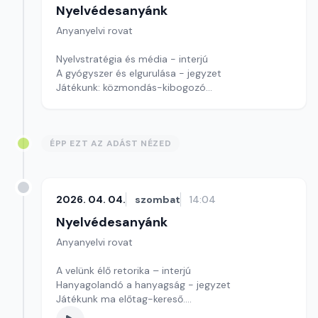
Nyelvédesanyánk
Anyanyelvi rovat
Nyelvstratégia és média - interjú
A gyógyszer és elgurulása - jegyzet
Játékunk: közmondás-kibogozó
Szerkesztő: Nagy György András
ÉPP EZT AZ ADÁST NÉZED
2026. 04. 04.
szombat
14:04
Nyelvédesanyánk
Anyanyelvi rovat
A velünk élő retorika – interjú
Hanyagolandó a hanyagság - jegyzet
Játékunk ma előtag-kereső.