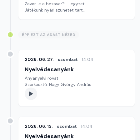
Zavar-e a bezavar? - jegyzet
Játékunk nyári szünetet tart
Szerkesztő: Nagy György András
ÉPP EZT AZ ADÁST NÉZED
2026. 06. 27.
szombat
14:04
Nyelvédesanyánk
Anyanyelvi rovat
Szerkesztő: Nagy György András
2026. 06. 13.
szombat
14:04
Nyelvédesanyánk