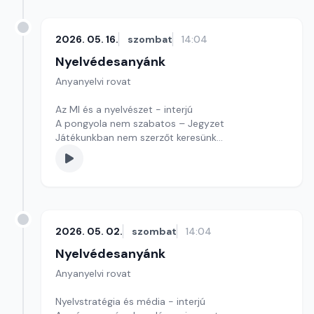
2026. 05. 16.
szombat
14:04
Nyelvédesanyánk
Anyanyelvi rovat
Az MI és a nyelvészet - interjú
A pongyola nem szabatos – Jegyzet
Játékunkban nem szerzőt keresünk
Szerkesztő: Nagy György András
2026. 05. 02.
szombat
14:04
Nyelvédesanyánk
Anyanyelvi rovat
Nyelvstratégia és média - interjú