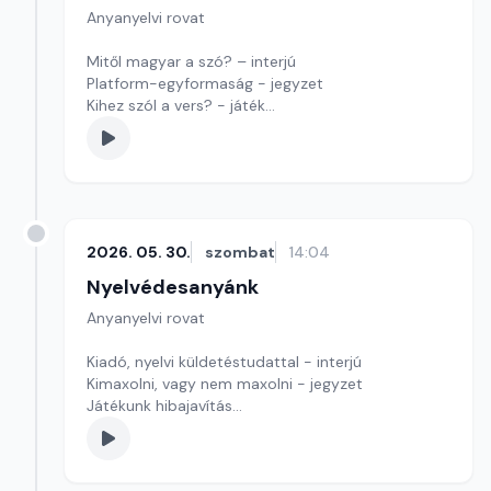
Anyanyelvi rovat
Mitől magyar a szó? – interjú
Platform-egyformaság - jegyzet
Kihez szól a vers? - játék
Szerkesztő: Nagy György András
2026. 05. 30.
szombat
14:04
Nyelvédesanyánk
Anyanyelvi rovat
Kiadó, nyelvi küldetéstudattal - interjú
Kimaxolni, vagy nem maxolni - jegyzet
Játékunk hibajavítás
Szerkesztő: Nagy György András