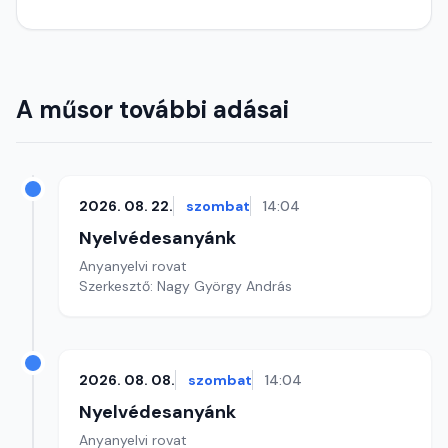
A műsor további adásai
2026. 08. 22.
szombat
14:04
Nyelvédesanyánk
Anyanyelvi rovat
Szerkesztő: Nagy György András
2026. 08. 08.
szombat
14:04
Nyelvédesanyánk
Anyanyelvi rovat