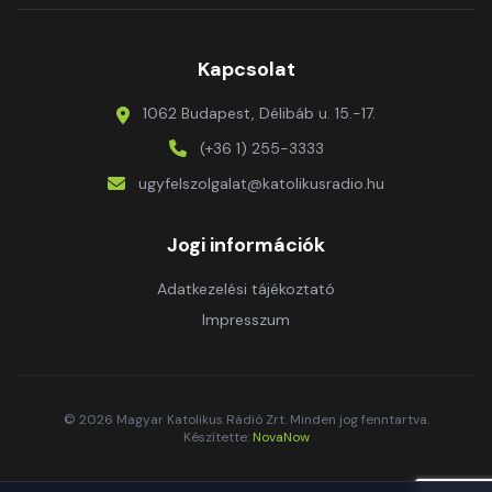
Kapcsolat
1062 Budapest, Délibáb u. 15.-17.
(+36 1) 255-3333
ugyfelszolgalat@katolikusradio.hu
Jogi információk
Adatkezelési tájékoztató
Impresszum
© 2026 Magyar Katolikus Rádió Zrt. Minden jog fenntartva.
Készítette:
NovaNow