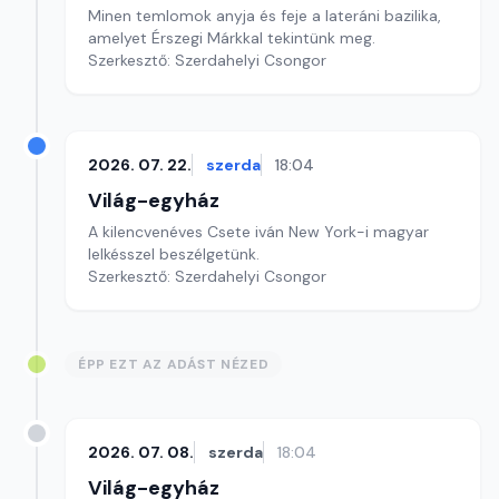
Minen temlomok anyja és feje a lateráni bazilika,
amelyet Érszegi Márkkal tekintünk meg.
Szerkesztő: Szerdahelyi Csongor
2026. 07. 22.
szerda
18:04
Világ-egyház
A kilencvenéves Csete iván New York-i magyar
lelkésszel beszélgetünk.
Szerkesztő: Szerdahelyi Csongor
ÉPP EZT AZ ADÁST NÉZED
2026. 07. 08.
szerda
18:04
Világ-egyház