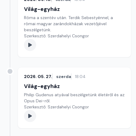
Világ-egyház
Róma a szentév után. Terdik Sebestyénnel, a
római magyar zarándokházak vezetőjével
beszélgetünk.
Szerkesztő: Szerdahelyi Csongor
2026. 05. 27.
szerda
18:04
Világ-egyház
Philip Gudenus atyával beszélgetünk életéről és az
Opus Dei-ről.
Szerkesztő: Szerdahelyi Csongor