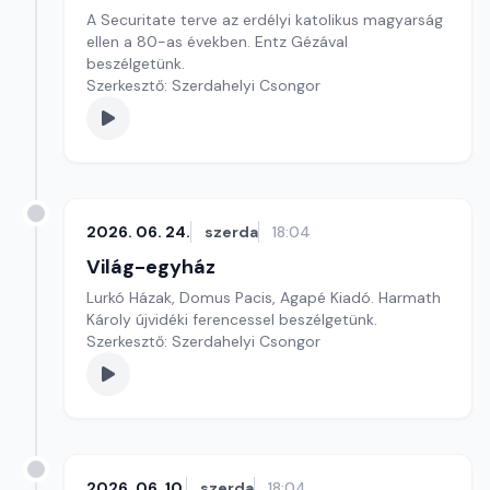
A Securitate terve az erdélyi katolikus magyarság
ellen a 80-as években. Entz Gézával
beszélgetünk.
Szerkesztő: Szerdahelyi Csongor
2026. 06. 24.
szerda
18:04
Világ-egyház
Lurkó Házak, Domus Pacis, Agapé Kiadó. Harmath
Károly újvidéki ferencessel beszélgetünk.
Szerkesztő: Szerdahelyi Csongor
2026. 06. 10.
szerda
18:04