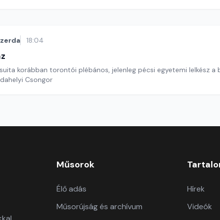
szerda
18:04
áz
suita korábban torontói plébános, jelenleg pécsi egyetemi lelkész a 
rdahelyi Csongor
Műsorok
Tartal
Élő adás
Hírek
Műsorújság és archívum
Videók
kkal