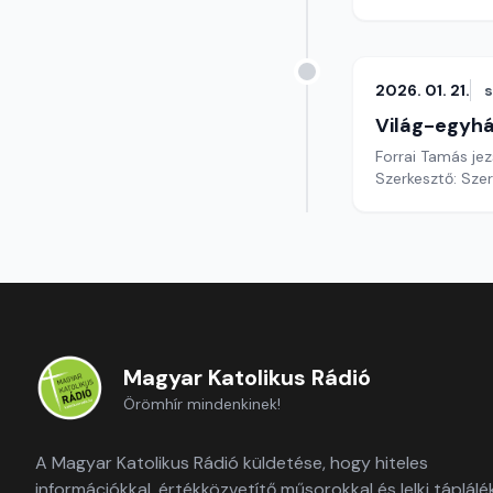
2026. 01. 21.
Világ-egyh
Forrai Tamás jez
Szerkesztő: Sze
Magyar Katolikus Rádió
Örömhír mindenkinek!
A Magyar Katolikus Rádió küldetése, hogy hiteles
információkkal, értékközvetítő műsorokkal és lelki táplálé