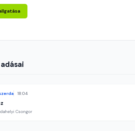
allgatása
 adásai
szerda
18:04
áz
rdahelyi Csongor