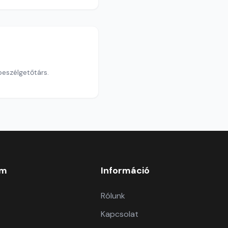
beszélgetőtárs.
om
Információ
Rólunk
Kapcsolat