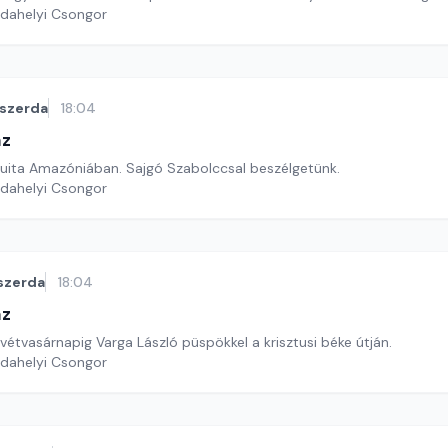
rdahelyi Csongor
szerda
18:04
áz
uita Amazóniában. Sajgó Szabolccsal beszélgetünk.
rdahelyi Csongor
szerda
18:04
áz
étvasárnapig Varga László püspökkel a krisztusi béke útján.
rdahelyi Csongor