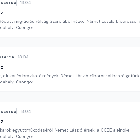
szerda
18:04
áz
ődött migrációs válság Szerbiából nézve. Német László bíborossal 
rdahelyi Csongor
szerda
18:04
áz
 afrikai és braziliai élmények. Német László bíborossal beszélgetünk
rdahelyi Csongor
szerda
18:04
áz
karok együttműködésérőll Német László érsek, a CCEE alelnöke.
rdahelyi Csongor