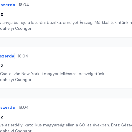
szerda
18:04
áz
nyja és feje a lateráni bazilika, amelyet Érszegi Márkkal tekintünk
rdahelyi Csongor
szerda
18:04
áz
 Csete iván New York-i magyar lelkésszel beszélgetünk.
rdahelyi Csongor
szerda
18:04
áz
rve az erdélyi katolikus magyarság ellen a 80-as években. Entz Gézá
rdahelyi Csongor