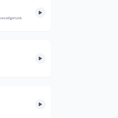
beszélgetünk.
.