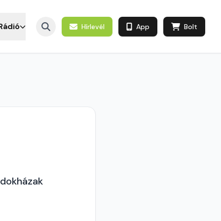
Rádió
Hírlevél
App
Bolt
ndokházak