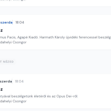
szerda
18:04
áz
mus Pacis, Agapé Kiadó. Harmath Károly újvidéki ferencessel beszélg
rdahelyi Csongor
ST NÉZED
szerda
18:04
áz
tyával beszélgetünk életéről és az Opus Dei-ről.
rdahelyi Csongor