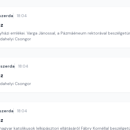
szerda
18:04
áz
házi emlékei. Varga Jánossal, a Pázmáéneum rektorával beszélgetü
rdahelyi Csongor
szerda
18:04
áz
rdahelyi Csongor
szerda
18:04
áz
magyar katolikusok lelkipásztori ellátásáról Fábry Kornéllal beszélget