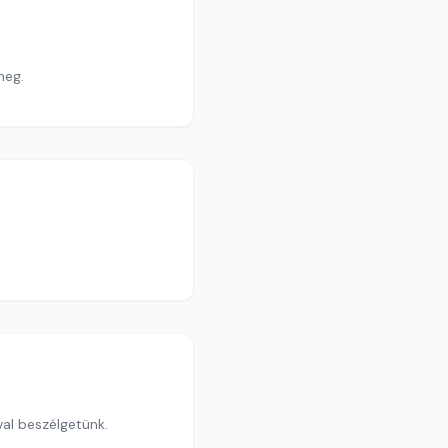
 meg.
val beszélgetünk.