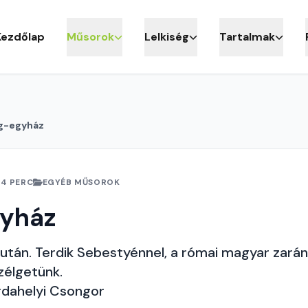
Kezdőlap
Műsorok
Lelkiség
Tartalmak
ág-egyház
24 PERC
EGYÉB MŰSOROK
gyház
után. Terdik Sebestyénnel, a római magyar zará
zélgetünk.
rdahelyi Csongor