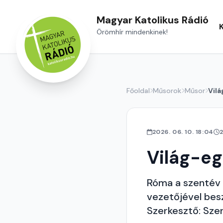
Magyar Katolikus Rádió
Örömhír mindenkinek!
Főoldal
Műsorok
Műsor
Vil
2026. 06. 10. 18:04
Világ-e
Róma a szentév 
vezetőjével bes
Szerkesztő: Sze