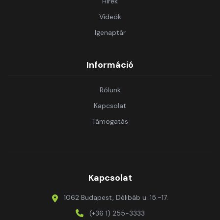
Hírek
Videók
Igenaptár
Információ
Rólunk
Kapcsolat
Támogatás
Kapcsolat
1062 Budapest, Délibáb u. 15.-17.
(+36 1) 255-3333