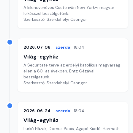
A kilencvenéves Csete iván New York-i magyar
lelkésszel beszélgetünk.
Szerkesztő: Szerdahelyi Csongor
2026. 07. 08.
szerda
18:04
Világ-egyház
A Securitate terve az erdélyi katolikus magyarság
ellen a 80-as években. Entz Gézával
beszélgetünk.
Szerkesztő: Szerdahelyi Csongor
2026. 06. 24.
szerda
18:04
Világ-egyház
Lurkó Házak, Domus Pacis, Agapé Kiadó. Harmath