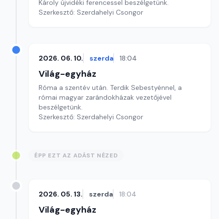
Károly újvidéki ferencessel beszélgetünk.
Szerkesztő: Szerdahelyi Csongor
2026. 06. 10.
szerda
18:04
Világ-egyház
Róma a szentév után. Terdik Sebestyénnel, a
római magyar zarándokházak vezetőjével
beszélgetünk.
Szerkesztő: Szerdahelyi Csongor
ÉPP EZT AZ ADÁST NÉZED
2026. 05. 13.
szerda
18:04
Világ-egyház