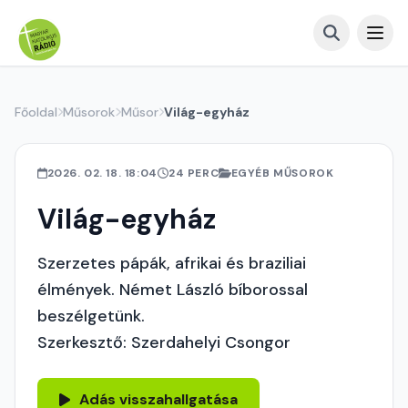
Főoldal
Műsorok
Műsor
Világ-egyház
2026. 02. 18. 18:04
24 PERC
EGYÉB MŰSOROK
Világ-egyház
Szerzetes pápák, afrikai és braziliai
élmények. Német László bíborossal
beszélgetünk.
Szerkesztő: Szerdahelyi Csongor
Adás visszahallgatása