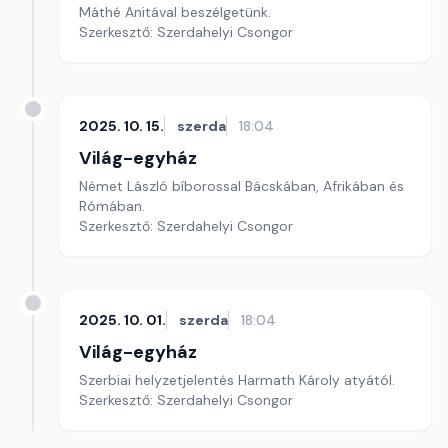
Máthé Anitával beszélgetünk.
Szerkesztő: Szerdahelyi Csongor
2025. 10. 15.
szerda
18:04
Világ-egyház
Német László bíborossal Bácskában, Afrikában és
Rómában.
Szerkesztő: Szerdahelyi Csongor
2025. 10. 01.
szerda
18:04
Világ-egyház
Szerbiai helyzetjelentés Harmath Károly atyától.
Szerkesztő: Szerdahelyi Csongor