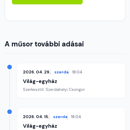
A műsor további adásai
2026. 04. 29.
szerda
18:04
Világ-egyház
Szerkesztő: Szerdahelyi Csongor
2026. 04. 15.
szerda
18:04
Világ-egyház