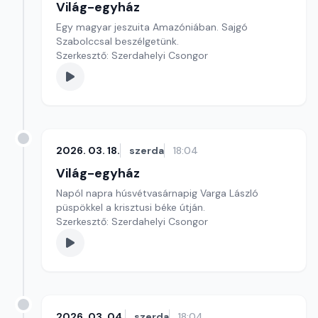
Világ-egyház
Egy magyar jeszuita Amazóniában. Sajgó
Szabolccsal beszélgetünk.
Szerkesztő: Szerdahelyi Csongor
2026. 03. 18.
szerda
18:04
Világ-egyház
Napól napra húsvétvasárnapig Varga László
püspökkel a krisztusi béke útján.
Szerkesztő: Szerdahelyi Csongor
2026. 03. 04.
szerda
18:04