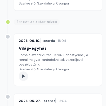
Szerkesztő: Szerdahelyi Csongor
ÉPP EZT AZ ADÁST NÉZED
2026. 06. 10.
szerda
18:04
Világ-egyház
Róma a szentév után. Terdik Sebestyénnel, a
római magyar zarándokházak vezetőjével
beszélgetünk.
Szerkesztő: Szerdahelyi Csongor
2026. 05. 27.
szerda
18:04