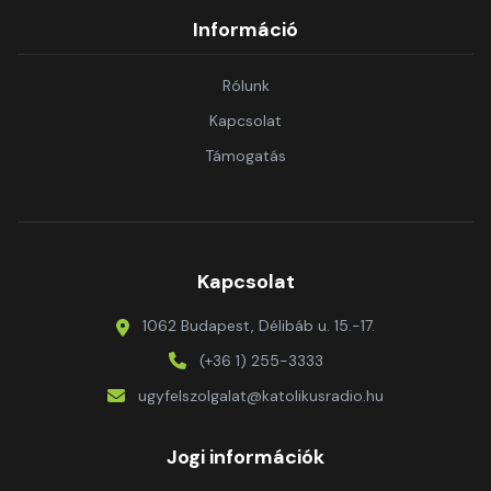
Információ
Rólunk
Kapcsolat
Támogatás
Kapcsolat
1062 Budapest, Délibáb u. 15.-17.
(+36 1) 255-3333
ugyfelszolgalat@katolikusradio.hu
Jogi információk