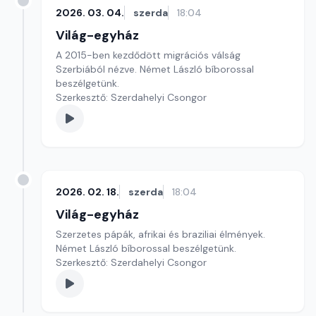
2026. 03. 04.
szerda
18:04
Világ-egyház
A 2015-ben kezdődött migrációs válság
Szerbiából nézve. Német László bíborossal
beszélgetünk.
Szerkesztő: Szerdahelyi Csongor
2026. 02. 18.
szerda
18:04
Világ-egyház
Szerzetes pápák, afrikai és braziliai élmények.
Német László bíborossal beszélgetünk.
Szerkesztő: Szerdahelyi Csongor