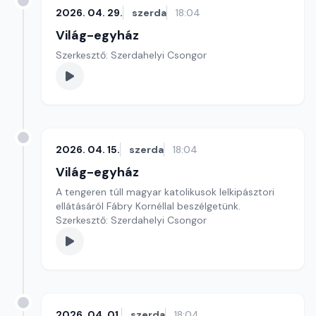
2026. 04. 29.
szerda
18:04
Világ-egyház
Szerkesztő: Szerdahelyi Csongor
2026. 04. 15.
szerda
18:04
Világ-egyház
A tengeren túlI magyar katolikusok lelkipásztori
ellátásáról Fábry Kornéllal beszélgetünk.
Szerkesztő: Szerdahelyi Csongor
2026. 04. 01.
szerda
18:04