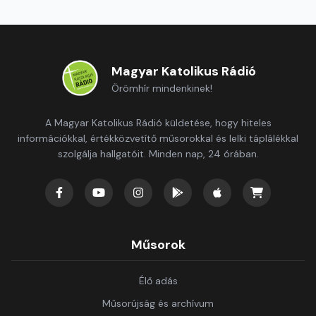
Magyar Katolikus Rádió
Örömhír mindenkinek!
A Magyar Katolikus Rádió küldetése, hogy hiteles
információkkal, értékközvetítő műsorokkal és lelki táplálékkal
szolgálja hallgatóit. Minden nap, 24 órában.
Műsorok
Élő adás
Műsorújság és archívum