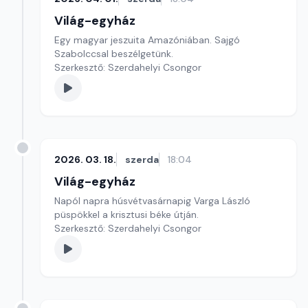
Világ-egyház
Egy magyar jeszuita Amazóniában. Sajgó
Szabolccsal beszélgetünk.
Szerkesztő: Szerdahelyi Csongor
2026. 03. 18.
szerda
18:04
Világ-egyház
Napól napra húsvétvasárnapig Varga László
püspökkel a krisztusi béke útján.
Szerkesztő: Szerdahelyi Csongor