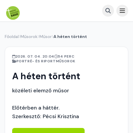
Főoldal
Műsorok
Műsor
A héten történt
2026. 07. 04. 20:04
54 PERC
PORTRÉ- ÉS RIPORTMŰSOROK
A héten történt
közéleti elemző műsor
Előtérben a háttér.
Szerkesztő: Pécsi Krisztina