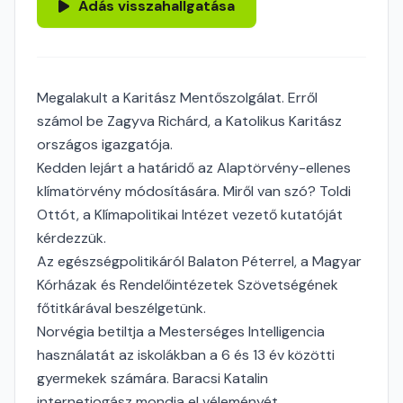
Adás visszahallgatása
Megalakult a Karitász Mentőszolgálat. Erről
számol be Zagyva Richárd, a Katolikus Karitász
országos igazgatója.
Kedden lejárt a határidő az Alaptörvény-ellenes
klímatörvény módosítására. Miről van szó? Toldi
Ottót, a Klímapolitikai Intézet vezető kutatóját
kérdezzük.
Az egészségpolitikáról Balaton Péterrel, a Magyar
Kórházak és Rendelőintézetek Szövetségének
főtitkárával beszélgetünk.
Norvégia betiltja a Mesterséges Intelligencia
használatát az iskolákban a 6 és 13 év közötti
gyermekek számára. Baracsi Katalin
internetjogász mondja el véleményét.