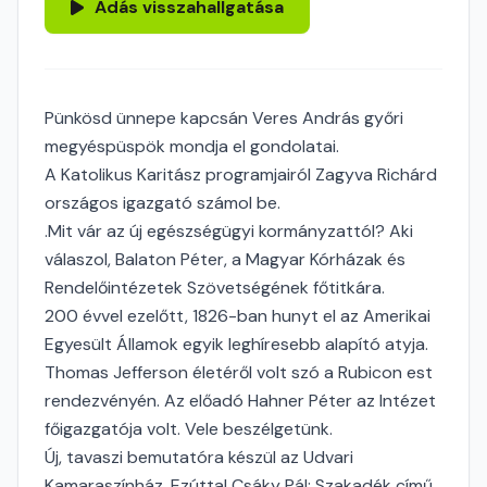
Adás visszahallgatása
Pünkösd ünnepe kapcsán Veres András győri
megyéspüspök mondja el gondolatai.
A Katolikus Karitász programjairól Zagyva Richárd
országos igazgató számol be.
.Mit vár az új egészségügyi kormányzattól? Aki
válaszol, Balaton Péter, a Magyar Kórházak és
Rendelőintézetek Szövetségének főtitkára.
200 évvel ezelőtt, 1826-ban hunyt el az Amerikai
Egyesült Államok egyik leghíresebb alapító atyja.
Thomas Jefferson életéről volt szó a Rubicon est
rendezvényén. Az előadó Hahner Péter az Intézet
főigazgatója volt. Vele beszélgetünk.
Új, tavaszi bemutatóra készül az Udvari
Kamaraszínház. Ezúttal Csáky Pál: Szakadék című