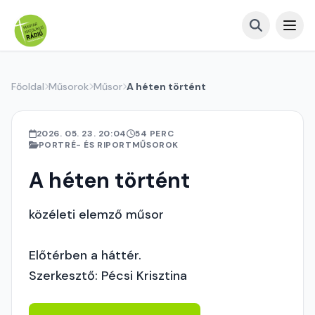
Főoldal
Műsorok
Műsor
A héten történt
2026. 05. 23. 20:04
54 PERC
PORTRÉ- ÉS RIPORTMŰSOROK
A héten történt
közéleti elemző műsor
Előtérben a háttér.
Szerkesztő: Pécsi Krisztina