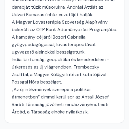
darabját tűzik műsorukra. Andrási Attilát az
Udvari Kamaraszínház vezetőjét hallják:
A Magyar Lovasterápia Szövetség Alapítvány
bekerült az OTP Bank Adományozási Programjába.
A kampány céljáról Bozori Gabriella
gyógypedagógussal, lovasterapeutával,
ügyvezető alelnökkel beszélgetünk.
India: biztonság, geopolitika és kereskedelem -
útkeresés az új világrendben. Trembeczky
Zsolttal, a Magyar Külügyi Intézet kutatójával
Pozsgai Nóra beszélget.
„Az új intézmények szerepe a politikai
átmenetben” címmel kerül sor az Antall József
Baráti Társaság jövő heti rendezvényére. Lesti
Árpád, a Társaság elnöke nyilatkozik.