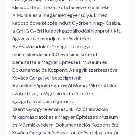
Klímapolitikai Intézet kutatásvezetője értékel.
A Munka és a magánélet egyensúlya. Ehhez
kapcsolódva képzés indult Győrben. Nagy Csaba,
a GYHG Győri Hulladékgazdálkodási Nonprofit Kft.
ügyvezetője mondja el a részleteket.
Az Évszázadok öröksége – a magyar
műemlékvédelem 150 éve című kötetet
bemutatta a Magyar Építészeti Múzeum és
Dokumentációs Központ. Az egyik szerkesztővel,
Kovács Gergellyel beszélgetünk.
Az afrikai pápalátogatásról Marsai Viktor Afrika-
szakértővel, a Migráció kutató Intézet
igazgatójával beszélgetünk.
Szent Györgyre emlékezünk. Az őt ábrázoló
falképmásolatokat a Magyar Építészeti Múzeum
és Műemlékvédelmi Dokumentációs Központ őrzi.
Kovács Gergely művészettörténésszel, a tervtár