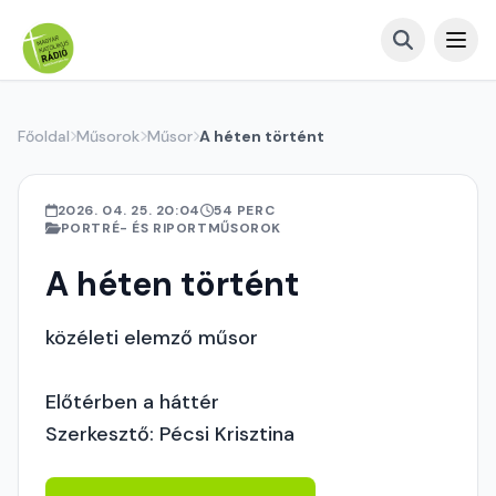
Főoldal
Műsorok
Műsor
A héten történt
2026. 04. 25. 20:04
54 PERC
PORTRÉ- ÉS RIPORTMŰSOROK
A héten történt
közéleti elemző műsor
Előtérben a háttér
Szerkesztő: Pécsi Krisztina