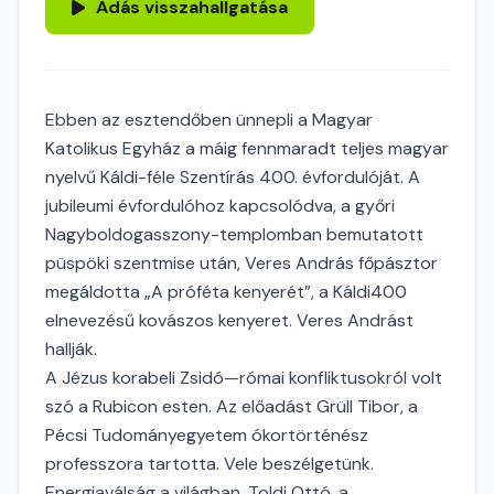
Adás visszahallgatása
Ebben az esztendőben ünnepli a Magyar
Katolikus Egyház a máig fennmaradt teljes magyar
nyelvű Káldi-féle Szentírás 400. évfordulóját. A
jubileumi évfordulóhoz kapcsolódva, a győri
Nagyboldogasszony-templomban bemutatott
püspöki szentmise után, Veres András főpásztor
megáldotta „A próféta kenyerét”, a Káldi400
elnevezésű kovászos kenyeret. Veres Andrást
hallják.
A Jézus korabeli Zsidó—római konfliktusokról volt
szó a Rubicon esten. Az előadást Grüll Tibor, a
Pécsi Tudományegyetem ókortörténész
professzora tartotta. Vele beszélgetünk.
Energiaválság a világban. Toldi Ottó, a