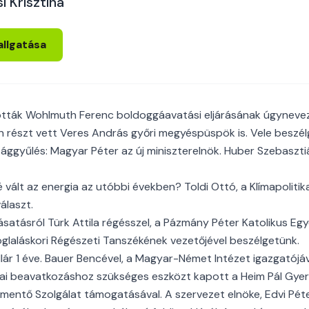
i Krisztina
allgatása
tták Wohlmuth Ferenc boldoggáavatási eljárásának úgynevez
n részt vett Veres András győri megyéspüspök is. Vele beszél
zággyűlés: Magyar Péter az új miniszterelnök. Huber Szebasztiá
vált az energia az utóbbi években? Toldi Ottó, a Klímapolitika
álaszt.
 ásatásról Türk Attila régésszel, a Pázmány Péter Katolikus E
glaláskori Régészeti Tanszékének vezetőjével beszélgetünk.
llár 1 éve. Bauer Bencével, a Magyar-Német Intézet igazgatójá
iai beavatkozáshoz szükséges eszközt kapott a Heim Pál Gye
ntő Szolgálat támogatásával. A szervezet elnöke, Edvi Péter