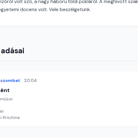
zóról volt szó, a nagy háború földi pokláról. A meghívott sza
 egyetemi docens volt. Vele beszélgetünk.
 adásai
szombat
20:04
tént
 műsor
ér.
i Krisztina