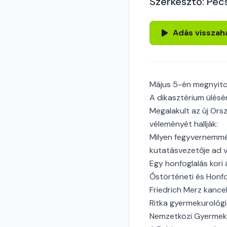
Szerkesztő: Pécs
Adás visszah
Május 5-én megnyito
A dikasztérium ülésé
Megalakult az új Ors
véleményét hallják:
Milyen fegyvernemmé 
kutatásvezetője ad v
Egy honfoglalás kori
Őstörténeti és Honfo
Friedrich Merz kance
Ritka gyermekurológ
Nemzetközi Gyermekme