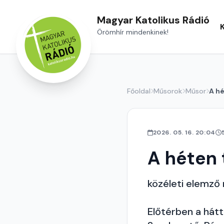
Magyar Katolikus Rádió
Örömhír mindenkinek!
Főoldal
Műsorok
Műsor
A hé
2026. 05. 16. 20:04
A héten 
közéleti elemző
Előtérben a hátt