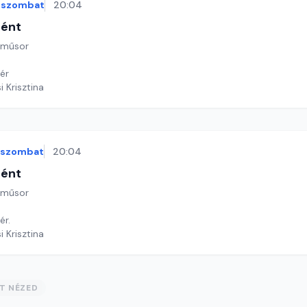
szombat
20:04
tént
 műsor
ér
i Krisztina
szombat
20:04
tént
 műsor
ér.
i Krisztina
ST NÉZED