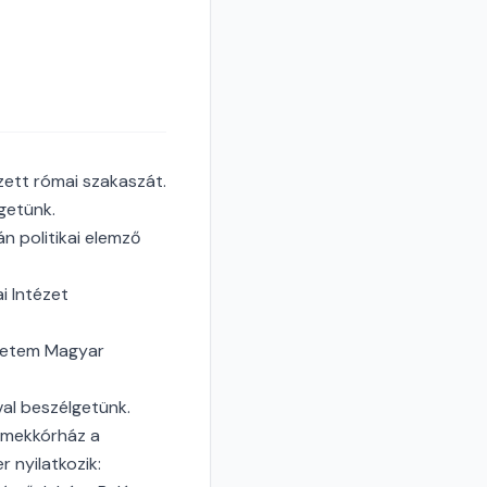
ett római szakaszát.
getünk.
n politikai elemző
i Intézet
gyetem Magyar
val beszélgetünk.
rmekkórház a
 nyilatkozik: