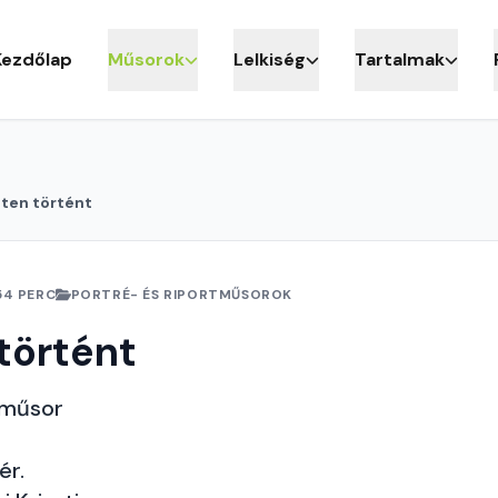
Kezdőlap
Műsorok
Lelkiség
Tartalmak
ten történt
54 PERC
PORTRÉ- ÉS RIPORTMŰSOROK
történt
 műsor
ér.