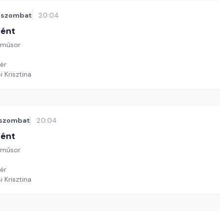
szombat
20:04
tént
 műsor
ér
i Krisztina
szombat
20:04
tént
 műsor
ér
i Krisztina