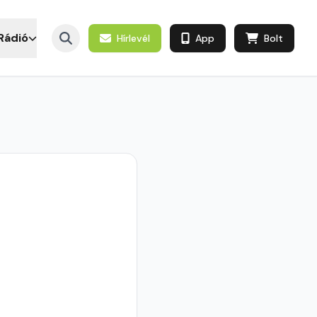
Rádió
Hírlevél
App
Bolt