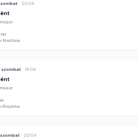
szombat
20:04
tént
 műsor
ttér
i Krisztina
szombat
19:04
tént
 műsor
ér.
i Krisztina
szombat
20:04