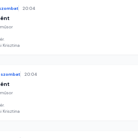
szombat
20:04
tént
 műsor
ér.
i Krisztina
szombat
20:04
tént
 műsor
ér.
i Krisztina