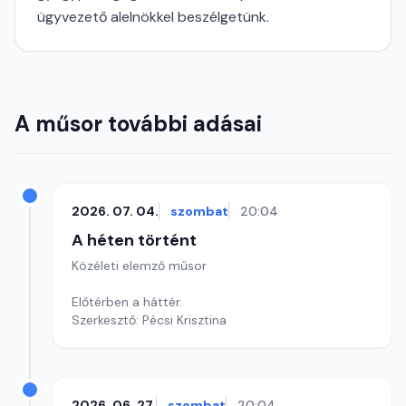
ügyvezető alelnökkel beszélgetünk.
A műsor további adásai
2026. 07. 04.
szombat
20:04
A héten történt
Közéleti elemző műsor
Előtérben a háttér.
Szerkesztő: Pécsi Krisztina
2026. 06. 27.
szombat
20:04