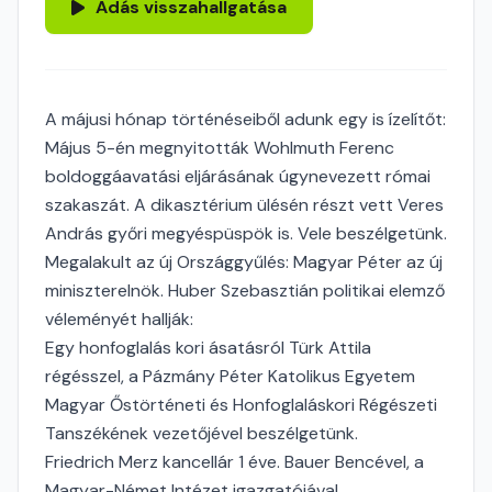
Adás visszahallgatása
A májusi hónap történéseiből adunk egy is ízelítőt:
Május 5-én megnyitották Wohlmuth Ferenc
boldoggáavatási eljárásának úgynevezett római
szakaszát. A dikasztérium ülésén részt vett Veres
András győri megyéspüspök is. Vele beszélgetünk.
Megalakult az új Országgyűlés: Magyar Péter az új
miniszterelnök. Huber Szebasztián politikai elemző
véleményét hallják:
Egy honfoglalás kori ásatásról Türk Attila
régésszel, a Pázmány Péter Katolikus Egyetem
Magyar Őstörténeti és Honfoglaláskori Régészeti
Tanszékének vezetőjével beszélgetünk.
Friedrich Merz kancellár 1 éve. Bauer Bencével, a
Magyar-Német Intézet igazgatójával