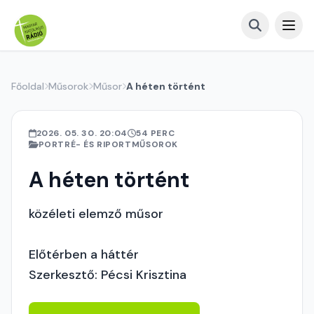
Főoldal
Műsorok
Műsor
A héten történt
2026. 05. 30. 20:04
54 PERC
PORTRÉ- ÉS RIPORTMŰSOROK
A héten történt
közéleti elemző műsor
Előtérben a háttér
Szerkesztő: Pécsi Krisztina