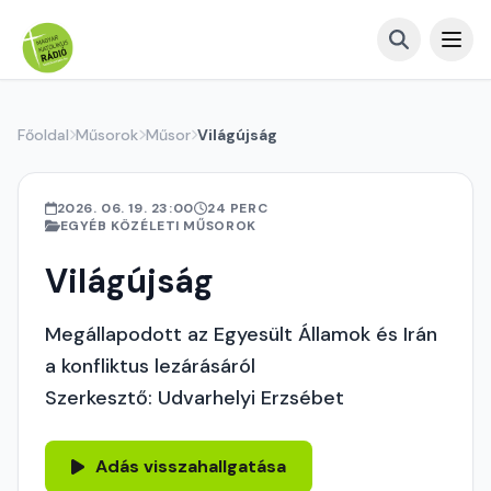
Főoldal
Műsorok
Műsor
Világújság
2026. 06. 19. 23:00
24 PERC
EGYÉB KÖZÉLETI MŰSOROK
Világújság
Megállapodott az Egyesült Államok és Irán
a konfliktus lezárásáról
Szerkesztő: Udvarhelyi Erzsébet
Adás visszahallgatása