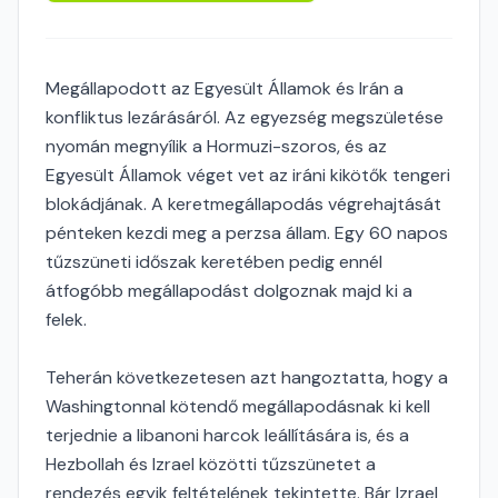
Megállapodott az Egyesült Államok és Irán a
konfliktus lezárásáról. Az egyezség megszületése
nyomán megnyílik a Hormuzi-szoros, és az
Egyesült Államok véget vet az iráni kikötők tengeri
blokádjának. A keretmegállapodás végrehajtását
pénteken kezdi meg a perzsa állam. Egy 60 napos
tűzszüneti időszak keretében pedig ennél
átfogóbb megállapodást dolgoznak majd ki a
felek.
Teherán következetesen azt hangoztatta, hogy a
Washingtonnal kötendő megállapodásnak ki kell
terjednie a libanoni harcok leállítására is, és a
Hezbollah és Izrael közötti tűzszünetet a
rendezés egyik feltételének tekintette. Bár Izrael