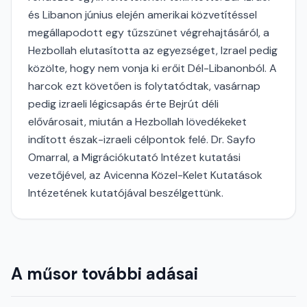
és Libanon június elején amerikai közvetítéssel
megállapodott egy tűzszünet végrehajtásáról, a
Hezbollah elutasította az egyezséget, Izrael pedig
közölte, hogy nem vonja ki erőit Dél-Libanonból. A
harcok ezt követően is folytatódtak, vasárnap
pedig izraeli légicsapás érte Bejrút déli
elővárosait, miután a Hezbollah lövedékeket
indított észak-izraeli célpontok felé. Dr. Sayfo
Omarral, a Migrációkutató Intézet kutatási
vezetőjével, az Avicenna Közel-Kelet Kutatások
Intézetének kutatójával beszélgettünk.
A műsor további adásai