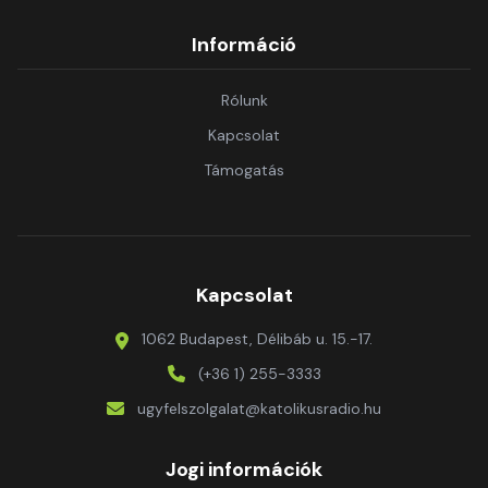
Információ
Rólunk
Kapcsolat
Támogatás
Kapcsolat
1062 Budapest, Délibáb u. 15.-17.
(+36 1) 255-3333
ugyfelszolgalat@katolikusradio.hu
Jogi információk