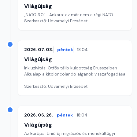
Világújság
„NATO 3.0”– Ankara: ez már nem a régi NATO
Szerkesztő: Udvarhelyi Erzsébet
2026. 07. 03.
péntek
18:04
Világújság
Inkluzivitás: Ötfős tálib küldöttség Brüsszelben
Alkualap a kitoloncolandó afgánok visszafogadása
Szerkesztő: Udvarhelyi Erzsébet
2026. 06. 26.
péntek
18:04
Világújság
Az Európai Unió új migrációs és menekültügyi