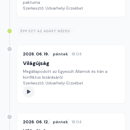
paktuma
Szerkesztő: Udvarhelyi Erzsébet
ÉPP EZT AZ ADÁST NÉZED
2026. 06. 19.
péntek
18:04
Világújság
Megállapodott az Egyesült Államok és Irán a
konfliktus lezárásáról
Szerkesztő: Udvarhelyi Erzsébet
2026. 06. 12.
péntek
18:04