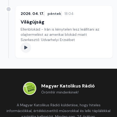
2026. 04. 17.
péntek
18:04
Világújság
Ellenblokád - Irán is kénytelen lesz leállítani az
olajtermelést az amerikai blokád miatt
Szerkesztő: Udvarhelyi Erzsébet
Magyar Katolikus Rádió
Örömhír mindenkinek!
A Magyar Katolikus Rádió küldetése, hogy hiteles
információkkal, értékközvetítő műsorokkal és lelki táplálékkal
szolgálja hallgatóit. Minden nap, 24 órában.