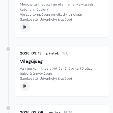
Meddig tarthat az Irán elleni amerikai–izraeli
katonai művelet?
Vészes tempóban emelkedik az olajár
Szerkesztő: Udvarhelyi Erzsébet
2026. 03. 13.
péntek
18:04
Világújság
Az iráni konfliktus a két és fél éve tartó gázai
háború árnyékában
Szerkesztő: Udvarhelyi Erzsébet
2026. 03. 06.
péntek
18:04