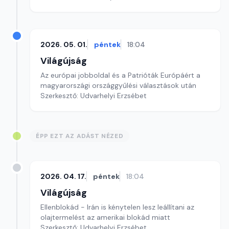
2026. 05. 01.
péntek
18:04
Világújság
Az európai jobboldal és a Patrióták Európáért a
magyarországi országgyűlési választások után
Szerkesztő: Udvarhelyi Erzsébet
ÉPP EZT AZ ADÁST NÉZED
2026. 04. 17.
péntek
18:04
Világújság
Ellenblokád - Irán is kénytelen lesz leállítani az
olajtermelést az amerikai blokád miatt
Szerkesztő: Udvarhelyi Erzsébet