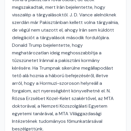
megszakadtak, mert Irán bejelentette, hogy
visszalép a tárgyalásoktól. J. D. Vance alelnöknek
szerdán már Pakisztánban kellett volna tárgyalnia,
de végül nem utazott el, ahogy Irán sem küldött
delegációt a tárgyalások második fordulójára.
Donald Trump bejelentette, hogy
meghatározatlan ideig meghosszabbítja a
tűzszünetet Iránnal a pakisztáni kormány
kérésére. Ha Trumpnak sikerülne megállapodást
tető alá hoznia a háború befejezéséről, illetve
arról, hogy a Hormuzi-szoroson helyreáll a
forgalom, azt nyereségként könyvelhetné el. N.
Rózsa Erzsébet Közel-Kelet szakértővel, az MTA
doktorával, a Nemzeti Közszolgálati Egyetem
egyetemi tanárával, a MTA Világgazdasági
Intézetének tudományos főmunkatársával
beszélgettünk.