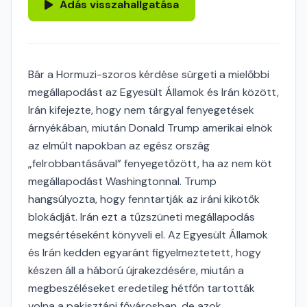
Adás visszahallgatása
Bár a Hormuzi-szoros kérdése sürgeti a mielőbbi
megállapodást az Egyesült Államok és Irán között,
Irán kifejezte, hogy nem tárgyal fenyegetések
árnyékában, miután Donald Trump amerikai elnök
az elmúlt napokban az egész ország
„felrobbantásával” fenyegetőzött, ha az nem köt
megállapodást Washingtonnal. Trump
hangsúlyozta, hogy fenntartják az iráni kikötők
blokádját. Irán ezt a tűzszüneti megállapodás
megsértéseként könyveli el. Az Egyesült Államok
és Irán kedden egyaránt figyelmeztetett, hogy
készen áll a háború újrakezdésére, miután a
megbeszéléseket eredetileg hétfőn tartották
volna a pakisztáni fővárosban, de azok