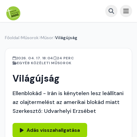
Főoldal
Műsorok
Műsor
Világújság
2026. 04. 17. 18:04
24 PERC
EGYÉB KÖZÉLETI MŰSOROK
Világújság
Ellenblokád - Irán is kénytelen lesz leállítani
az olajtermelést az amerikai blokád miatt
Szerkesztő: Udvarhelyi Erzsébet
Adás visszahallgatása