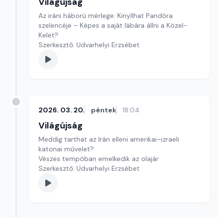
Világújság
Az iráni háború mérlege: Kinyílhat Pandóra
szelencéje – Képes a saját lábára állni a Közel-
Kelet?
Szerkesztő: Udvarhelyi Erzsébet
2026. 03. 20.
péntek
18:04
Világújság
Meddig tarthat az Irán elleni amerikai–izraeli
katonai művelet?
Vészes tempóban emelkedik az olajár
Szerkesztő: Udvarhelyi Erzsébet