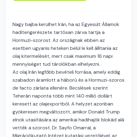
Nagy bajba kerülhet Irán, ha az Egyesült Államok
haditengerészete tartósan zárva tartja a
Hormuzi-szorost. Az országnak ebben az
esetben ugyanis heteken belül le kell állítania az
olaj kitermelését, mert csak maximum 16 napi
mennyiséget tud tárolókban elhelyezni.
Az olaj Irán legfőbb bevételi forrása, amely eddig
szabadon áramlott a háború és a Hormuzi-szoros
de facto zárlata ellenére. Becslések szerint
Teherán naponta több mint 140 millió dollárt
keresett az olajexportból. A helyzet azonban
gyökeresen megváltozott, amikor Donald Trump
elnök utasítására az amerikai hadihajók blokád alá
vették a szorost. Dr. Sayfo Omarral, a
Migrációkutató Intézet kutatási vezetőjével, az