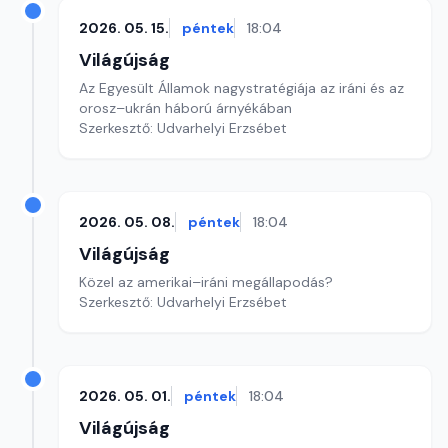
2026. 05. 15.
péntek
18:04
Világújság
Az Egyesült Államok nagystratégiája az iráni és az
orosz–ukrán háború árnyékában
Szerkesztő: Udvarhelyi Erzsébet
2026. 05. 08.
péntek
18:04
Világújság
Közel az amerikai–iráni megállapodás?
Szerkesztő: Udvarhelyi Erzsébet
2026. 05. 01.
péntek
18:04
Világújság