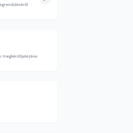
megrendüléséről
ek megkérdőjelezése