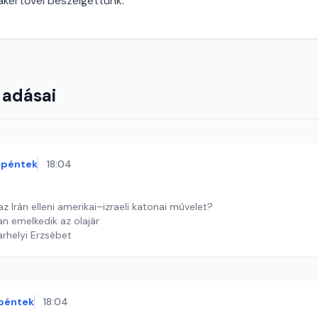
zakértővel beszélgettünk.
 adásai
péntek
18:04
z Irán elleni amerikai–izraeli katonai művelet?
 emelkedik az olajár
arhelyi Erzsébet
péntek
18:04