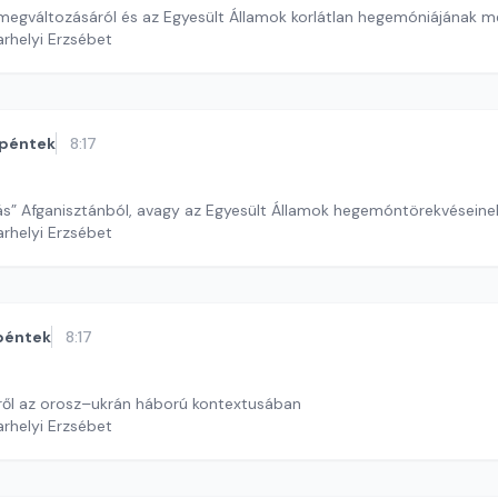
 megváltozásáról és az Egyesült Államok korlátlan hegemóniájának 
arhelyi Erzsébet
péntek
8:17
lás” Afganisztánból, avagy az Egyesült Államok hegemóntörekvésein
arhelyi Erzsébet
péntek
8:17
sről az orosz–ukrán háború kontextusában
arhelyi Erzsébet