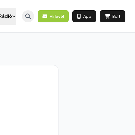
Rádió
Hírlevél
App
Bolt