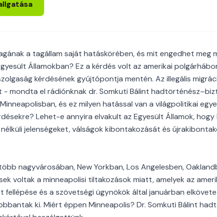
allgatása
gának a tagállam saját hatáskörében, és mit engedhet meg 
Egyesült Államokban? Ez a kérdés volt az amerikai polgárhábo
zolgaság kérdésének gyújtópontja mentén. Az illegális migráci
st - mondta el rádiónknak dr. Somkuti Bálint hadtörténész–biz
 Minneapolisban, és ez milyen hatással van a világpolitikai egye
rdésekre? Lehet-e annyira elvakult az Egyesült Államok, hogy b
élküli jelenségeket, válságok kibontakozását és újrakibontako
 több nagyvárosában, New Yorkban, Los Angelesben, Oakland
sek voltak a minneapolisi tiltakozások miatt, amelyek az ameri
 fellépése és a szövetségi ügynökök által januárban elkövete
obbantak ki. Miért éppen Minneapolis? Dr. Somkuti Bálint had