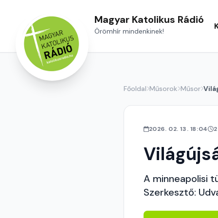
Magyar Katolikus Rádió
Örömhír mindenkinek!
Főoldal
Műsorok
Műsor
Vilá
2026. 02. 13. 18:04
2
Világújs
A minneapolisi t
Szerkesztő: Udv