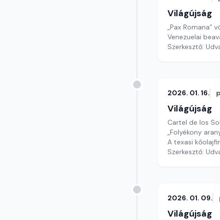
Világújság
„Pax Romana” vö
Venezuelai beav
Szerkesztő: Udv
2026. 01. 16.
Világújság
Cartel de los S
„Folyékony aran
A texasi kőolaj
Szerkesztő: Udv
2026. 01. 09.
Világújság