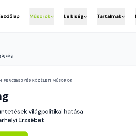
Kezdőlap
Műsorok
Lelkiség
Tartalmak
gújság
4 PERC
EGYÉB KÖZÉLETI MŰSOROK
ág
üntetések világpolitikai hatása
arhelyi Erzsébet