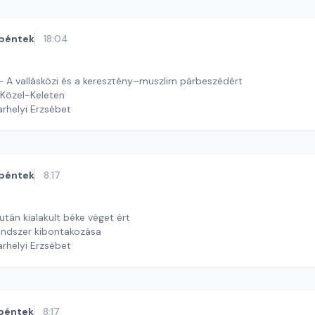
péntek
18:04
 A vallásközi és a keresztény–muszlim párbeszédért
Közel-Keleten
arhelyi Erzsébet
péntek
8:17
 után kialakult béke véget ért
endszer kibontakozása
arhelyi Erzsébet
péntek
8:17