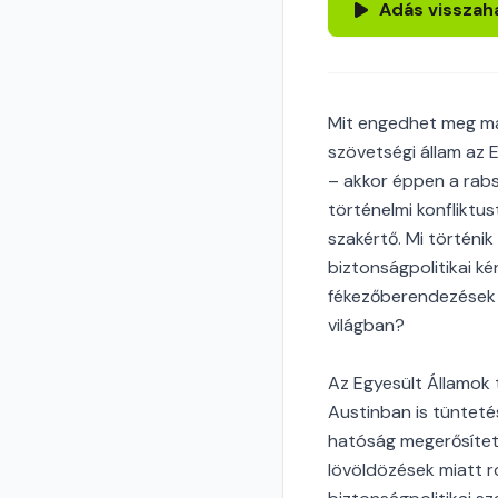
Adás visszah
Mit engedhet meg ma
szövetségi állam az 
– akkor éppen a rabs
történelmi konfliktu
szakértő. Mi történik
biztonságpolitikai ké
fékezőberendezések n
világban?
Az Egyesült Államok
Austinban is tünteté
hatóság megerősített
lövöldözések miatt r