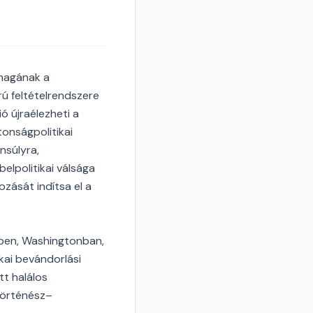
magának a
rú feltételrendszere
ó újraélezheti a
tonságpolitikai
nsúlyra,
elpolitikai válsága
zását indítsa el a
ben, Washingtonban,
kai bevándorlási
tt halálos
történész–