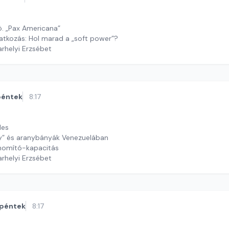
. „Pax Americana”
atkozás: Hol marad a „soft power”?
arhelyi Erzsébet
péntek
8:17
oles
y” és aranybányák Venezuelában
finomító-kapacitás
arhelyi Erzsébet
péntek
8:17