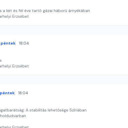
tus a két és fél éve tartó gázai háború árnyékában
arhelyi Erzsébet
péntek
18:04
us
arhelyi Erzsébet
péntek
18:04
gatbarátság: A stabilitás lehetősége Szíriában
ök holdudvarban
arhelyi Erzsébet