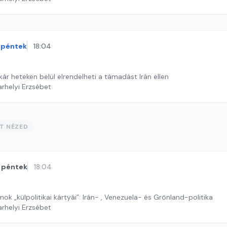
péntek
18:04
r heteken belül elrendelheti a támadást Irán ellen
arhelyi Erzsébet
ST NÉZED
péntek
18:04
mok „külpolitikai kártyái”: Irán- , Venezuela- és Grönland-politika
arhelyi Erzsébet