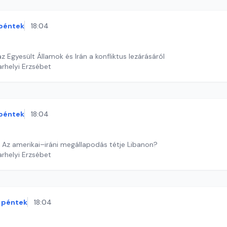
péntek
18:04
 Egyesült Államok és Irán a konfliktus lezárásáról
arhelyi Erzsébet
péntek
18:04
 Az amerikai–iráni megállapodás tétje Libanon?
arhelyi Erzsébet
péntek
18:04