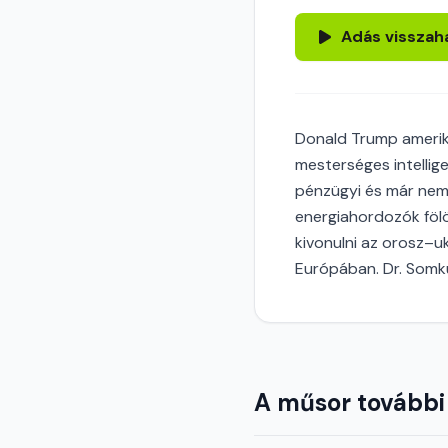
Adás visszah
Donald Trump amerikai
mesterséges intellige
pénzügyi és már nem 
energiahordozók fölöt
kivonulni az orosz–u
Európában. Dr. Somku
A műsor további