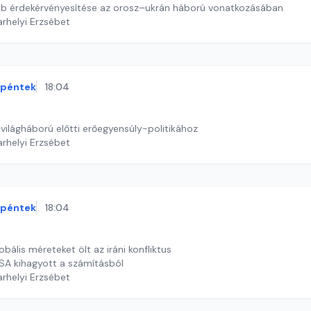
b érdekérvényesítése az orosz–ukrán háború vonatkozásában
arhelyi Erzsébet
péntek
18:04
. világháború előtti erőegyensúly-politikához
arhelyi Erzsébet
péntek
18:04
obális méreteket ölt az iráni konfliktus
SA kihagyott a számításból
arhelyi Erzsébet