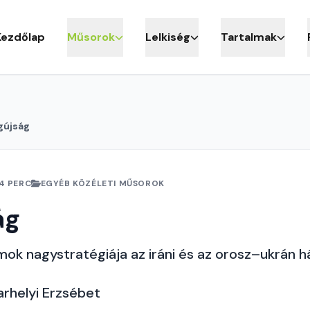
Kezdőlap
Műsorok
Lelkiség
Tartalmak
gújság
4 PERC
EGYÉB KÖZÉLETI MŰSOROK
ág
mok nagystratégiája az iráni és az orosz–ukrán 
arhelyi Erzsébet