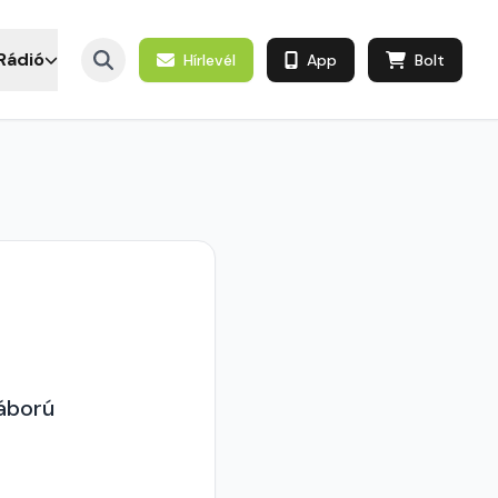
Rádió
Hírlevél
App
Bolt
háború