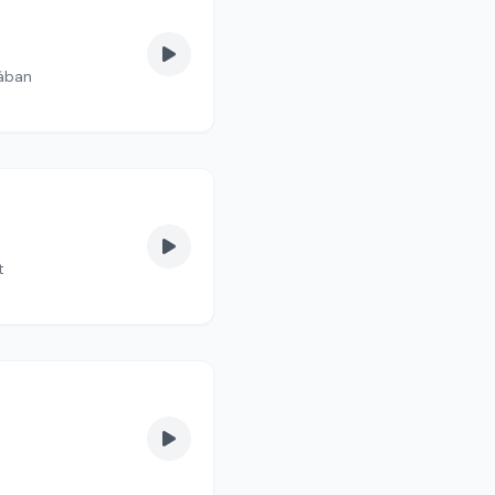
kában
t