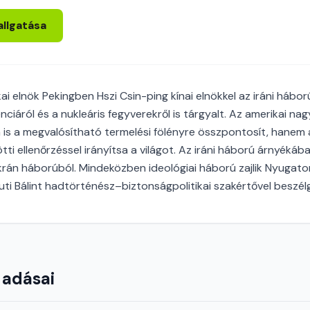
allgatása
 elnök Pekingben Hszi Csin-ping kínai elnökkel az iráni háborúr
nciáról és a nukleáris fegyverekről is tárgyalt. Az amerikai na
is a megvalósítható termelési fölényre összpontosít, hanem 
ti ellenőrzéssel irányítsa a világot. Az iráni háború árnyékáb
krán háborúból. Mindeközben ideológiai háború zajlik Nyugato
ti Bálint hadtörténész–biztonságpolitikai szakértővel beszél
 adásai