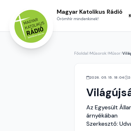
Magyar Katolikus Rádió
Örömhír mindenkinek!
Főoldal
Műsorok
Műsor
Vilá
2026. 05. 15. 18:04
2
Világújs
Az Egyesült Álla
árnyékában
Szerkesztő: Udv