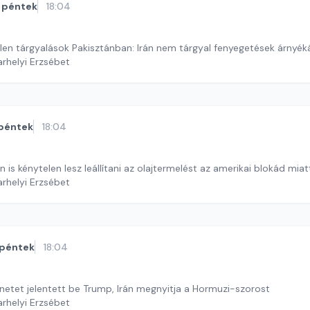
péntek
18:04
len tárgyalások Pakisztánban: Irán nem tárgyal fenyegetések árnyé
arhelyi Erzsébet
péntek
18:04
n is kénytelen lesz leállítani az olajtermelést az amerikai blokád miat
arhelyi Erzsébet
péntek
18:04
netet jelentett be Trump, Irán megnyitja a Hormuzi-szorost
arhelyi Erzsébet