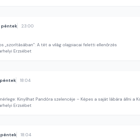
péntek
23:00
 „szorításában”: A tét a világ olajpiacai feletti ellenőrzés
arhelyi Erzsébet
péntek
18:04
mérlege: Kinyílhat Pandóra szelencéje – Képes a saját lábára állni a 
arhelyi Erzsébet
péntek
18:04