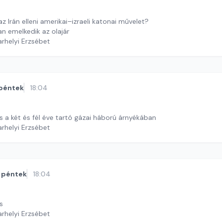
z Irán elleni amerikai–izraeli katonai művelet?
 emelkedik az olajár
arhelyi Erzsébet
péntek
18:04
tus a két és fél éve tartó gázai háború árnyékában
arhelyi Erzsébet
péntek
18:04
us
arhelyi Erzsébet