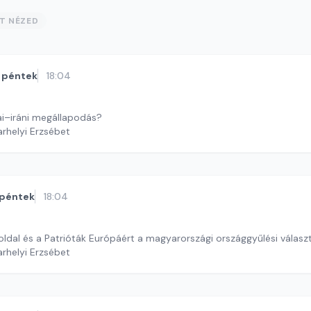
ST NÉZED
péntek
18:04
ai–iráni megállapodás?
arhelyi Erzsébet
péntek
18:04
oldal és a Patrióták Európáért a magyarországi országgyűlési válasz
arhelyi Erzsébet