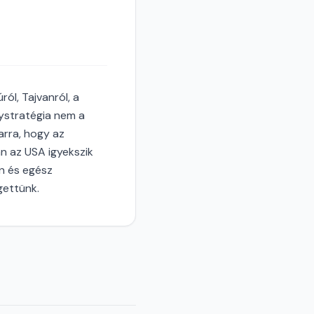
ól, Tajvanról, a
gystratégia nem a
arra, hogy az
an az USA igyekszik
n és egész
gettünk.