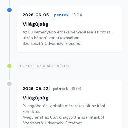
2026. 06. 05.
péntek
18:04
Világújság
Az EU keményebb érdekérvényesítése az orosz–
ukrán háború vonatkozásában
Szerkesztő: Udvarhelyi Erzsébet
ÉPP EZT AZ ADÁST NÉZED
2026. 05. 22.
péntek
18:04
Világújság
Pillangóhatás: globális méreteket ölt az iráni
konfliktus
Avagy amit az USA kihagyott a számításból
Szerkesztő: Udvarhelyi Erzsébet