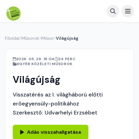
Főoldal
Műsorok
Műsor
Világújság
2026. 05. 29. 18:04
24 PERC
EGYÉB KÖZÉLETI MŰSOROK
Világújság
Visszatérés az I. világháború előtti
erőegyensúly-politikához
Szerkesztő: Udvarhelyi Erzsébet
Adás visszahallgatása