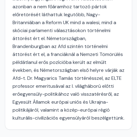
azonban a nem főáramhoz tartozó pártok
előretörését láthattuk legutóbb, Nagy-
Britanniában a Reform UK mind a walesi, mind a
skóciai parlamenti választásokon történelmi
áttörést ért el. Németországban,
Brandenburgban az Afd szintén történelmi
áttörést ért el, a franciáknál a Nemzeti Tömörülés
példátlanul erős pozícióba került az elmúlt
években, és Németországban első helyre várják az
Afd-t. Dr. Magyarics Tamás történésszel, az ELTE
professor emeritusával az I. világháború előtti
erőegyensúly-politikához való visszatérésről, az
Egyesült Államok európai uniós és Ukrajna-
politikájáról, valamint a közép-európai régió
kulturális-civilizációs egyensúlyáról beszélgettünk.