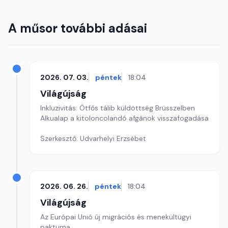
A műsor további adásai
2026. 07. 03.
péntek
18:04
Világújság
Inkluzivitás: Ötfős tálib küldöttség Brüsszelben
Alkualap a kitoloncolandó afgánok visszafogadása
Szerkesztő: Udvarhelyi Erzsébet
2026. 06. 26.
péntek
18:04
Világújság
Az Európai Unió új migrációs és menekültügyi
paktuma