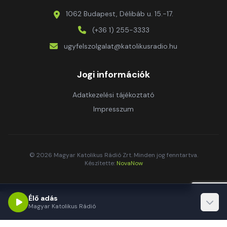
1062 Budapest, Délibáb u. 15.-17.
(+36 1) 255-3333
ugyfelszolgalat@katolikusradio.hu
Jogi információk
Adatkezelési tájékoztató
Impresszum
© 2026 Magyar Katolikus Rádió Zrt. Minden jog fenntartva.
Készítette:
NovaNow
Élő adás
Magyar Katolikus Rádió