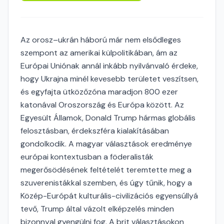
Az orosz–ukrán háború már nem elsődleges
szempont az amerikai külpolitikában, ám az
Európai Uniónak annál inkább nyilvánvaló érdeke,
hogy Ukrajna minél kevesebb területet veszítsen,
és egyfajta ütközőzóna maradjon 800 ezer
katonával Oroszország és Európa között. Az
Egyesült Államok, Donald Trump hármas globális
felosztásban, érdekszféra kialakításában
gondolkodik. A magyar választások eredménye
európai kontextusban a föderalisták
megerősödésének feltételét teremtette meg a
szuverenistákkal szemben, és úgy tűnik, hogy a
Közép-Európát kulturális-civilizációs egyensúllyá
tevő, Trump által vázolt elképzelés minden
bizonnyal gyengülni fog. A brit választásokon