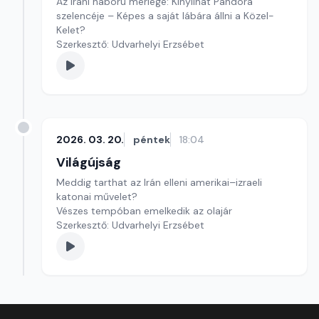
Az iráni háború mérlege: Kinyílhat Pandóra
szelencéje – Képes a saját lábára állni a Közel-
Kelet?
Szerkesztő: Udvarhelyi Erzsébet
2026. 03. 20.
péntek
18:04
Világújság
Meddig tarthat az Irán elleni amerikai–izraeli
katonai művelet?
Vészes tempóban emelkedik az olajár
Szerkesztő: Udvarhelyi Erzsébet