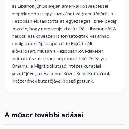
és Libanon június elején amerikai közvetítéssel
megállapodott egy tűzszünet végrehajtásáról, a
Hezbollah elutasította az egyezséget, Izrael pedig
közölte, hogy nem vonja ki erőit Dél-Libanonból. A
harcok ezt követően is folytatódtak, vasárnap
pedig izraeli légicsapás érte Bejrút déli
elővárosait, miután a Hezbollah lövedékeket
indított észak-izraeli célpontok felé. Dr. Sayfo
Omarral, a Migrációkutató Intézet kutatási
vezetőjével, az Avicenna Közel-Kelet Kutatások
Intézetének kutatójával beszélgettünk.
A műsor további adásai