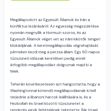
Megállapodott az Egyesült Államok és Irán a
konfliktus lezárásáról. Az egyezség megszületése
nyomán megnyílik a Hormuzi-szoros, és az
Egyesült Államok véget vet az iráni kikötők tengeri
blokádjának. A keretmegállapodás végrehajtását
pénteken kezdi meg a perzsa állam. Egy 60 napos
tűzszüneti időszak keretében pedig ennél
átfogóbb megállapodást dolgoznak majd ki a
felek.
Teherán következetesen azt hangoztatta, hogy a
Washingtonnal kötendő megállapodásnak ki kell
terjednie a libanoni harcok leállítására is, és a
Hezbollah és Izrael közötti tűzszünetet a
rendezés egyik feltételének tekintette. Bár Izrael