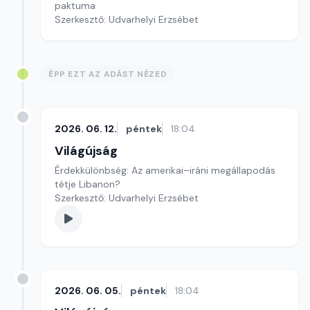
paktuma
Szerkesztő: Udvarhelyi Erzsébet
ÉPP EZT AZ ADÁST NÉZED
2026. 06. 12.
péntek
18:04
Világújság
Érdekkülönbség: Az amerikai–iráni megállapodás
tétje Libanon?
Szerkesztő: Udvarhelyi Erzsébet
2026. 06. 05.
péntek
18:04