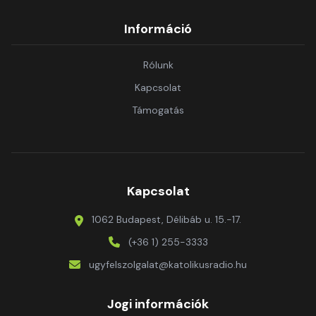
Információ
Rólunk
Kapcsolat
Támogatás
Kapcsolat
1062 Budapest, Délibáb u. 15.-17.
(+36 1) 255-3333
ugyfelszolgalat@katolikusradio.hu
Jogi információk