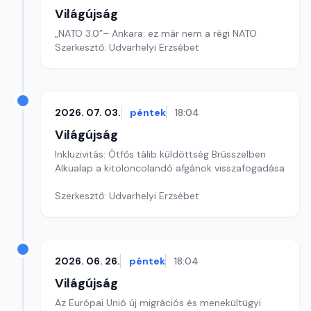
Világújság
„NATO 3.0”– Ankara: ez már nem a régi NATO
Szerkesztő: Udvarhelyi Erzsébet
2026. 07. 03.
péntek
18:04
Világújság
Inkluzivitás: Ötfős tálib küldöttség Brüsszelben
Alkualap a kitoloncolandó afgánok visszafogadása
Szerkesztő: Udvarhelyi Erzsébet
2026. 06. 26.
péntek
18:04
Világújság
Az Európai Unió új migrációs és menekültügyi