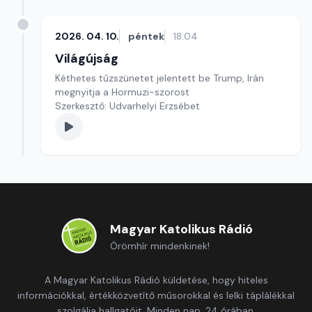
2026. 04. 10.
péntek
18:04
Világújság
Kéthetes tűzszünetet jelentett be Trump, Irán
megnyitja a Hormuzi-szorost
Szerkesztő: Udvarhelyi Erzsébet
Magyar Katolikus Rádió
Örömhír mindenkinek!
A Magyar Katolikus Rádió küldetése, hogy hiteles
információkkal, értékközvetítő műsorokkal és lelki táplálékkal
szolgálja hallgatóit. Minden nap, 24 órában.