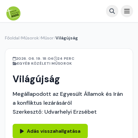
Főoldal
Műsorok
Műsor
Világújság
2026. 06. 19. 18:04
24 PERC
EGYÉB KÖZÉLETI MŰSOROK
Világújság
Megállapodott az Egyesült Államok és Irán
a konfliktus lezárásáról
Szerkesztő: Udvarhelyi Erzsébet
Adás visszahallgatása