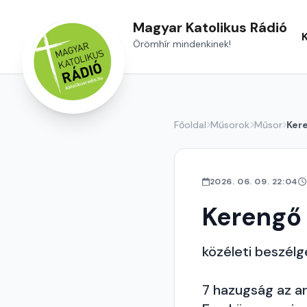
Magyar Katolikus Rádió
Örömhír mindenkinek!
Főoldal
Műsorok
Műsor
Ker
2026. 06. 09. 22:04
Kerengő
közéleti beszél
7 hazugság az ara