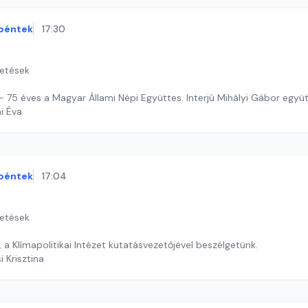
péntek
17:30
getések
 - 75 éves a Magyar Állami Népi Együttes. Interjú Mihályi Gábor együ
ai Éva
péntek
17:04
getések
Dr. Toldi Ottóval, a Klímapolitikai Intézet kutatásvezetőjével beszélgetünk.
i Krisztina