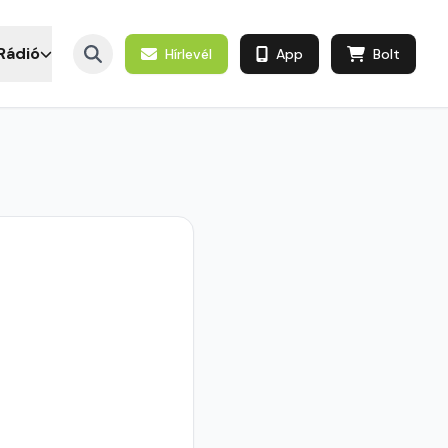
Rádió
Hírlevél
App
Bolt