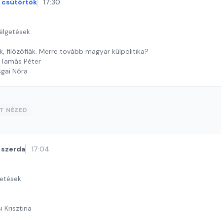
csütörtök
17:30
zélgetések
k, filózófiák. Merre tovább magyar külpolitika?
 Tamás Péter
sgai Nóra
ST NÉZED
szerda
17:04
getések
i Krisztina