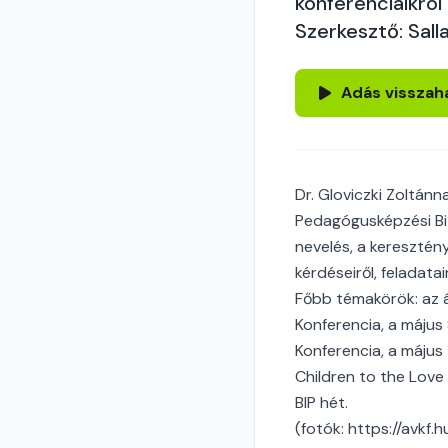
konferenciáikról
Szerkesztő: Salla
Adás visszah
Dr. Gloviczki Zoltánn
Pedagógusképzési Biz
nevelés, a keresztén
kérdéseiről, feladata
Főbb témakörök: az á
Konferencia, a máju
Konferencia, a május
Children to the Love
BIP hét.
(fotók: https://avkf.h