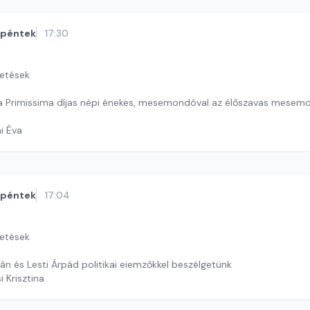
péntek
17:30
getések
a Primissima díjas népi énekes, mesemondóval az élőszavas mesem
ai Éva
péntek
17:04
getések
án és Lesti Árpád politikai eiemzőkkel beszélgetünk
i Krisztina