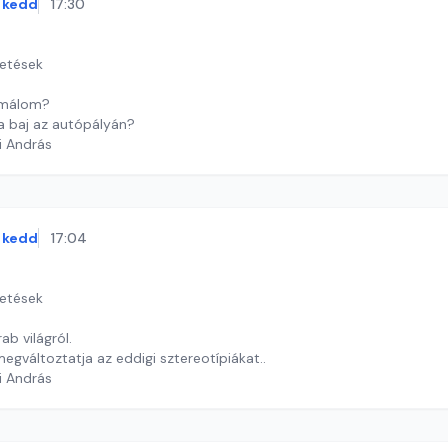
kedd
17:30
getések
rémálom?
 a baj az autópályán?
i András
kedd
17:04
getések
ab világról.
egváltoztatja az eddigi sztereotípiákat..
i András