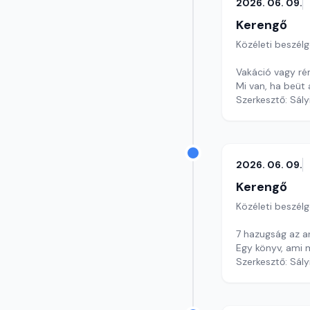
2026. 06. 09.
Kerengő
Közéleti beszél
Vakáció vagy 
Mi van, ha beüt
Szerkesztő: Sály
2026. 06. 09.
Kerengő
Közéleti beszél
7 hazugság az ar
Egy könyv, ami m
Szerkesztő: Sály