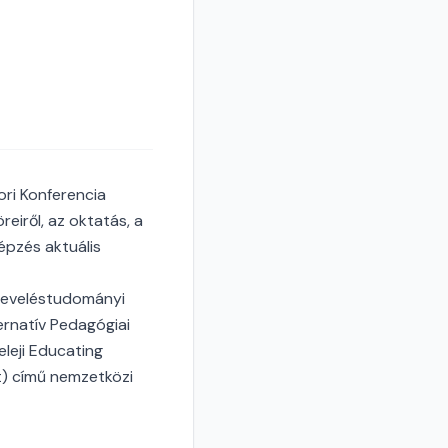
ori Konferencia
eiről, az oktatás, a
épzés aktuális
 Neveléstudományi
rnatív Pedagógiai
leji Educating
t) című nemzetközi