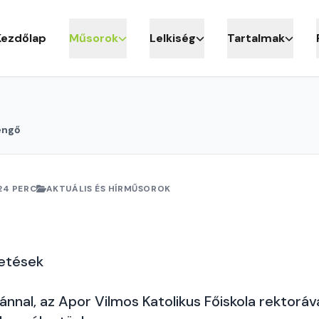
Kezdőlap
Műsorok
Lelkiség
Tartalmak
engő
24 PERC
AKTUÁLIS ÉS HÍRMŰSOROK
getések
tánnal, az Apor Vilmos Katolikus Főiskola rektoráva