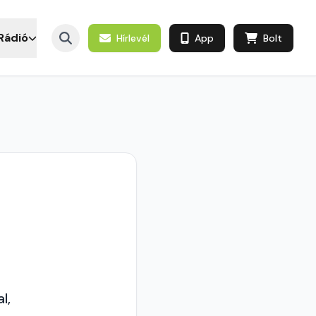
Rádió
Hírlevél
App
Bolt
l,