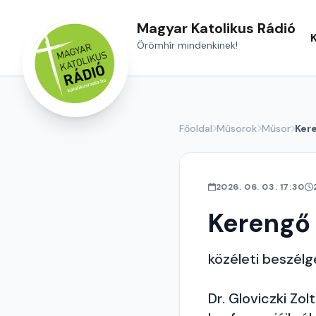
Magyar Katolikus Rádió
Örömhír mindenkinek!
Főoldal
Műsorok
Műsor
Ker
2026. 06. 03. 17:30
Kerengő
közéleti beszél
Dr. Gloviczki Zol