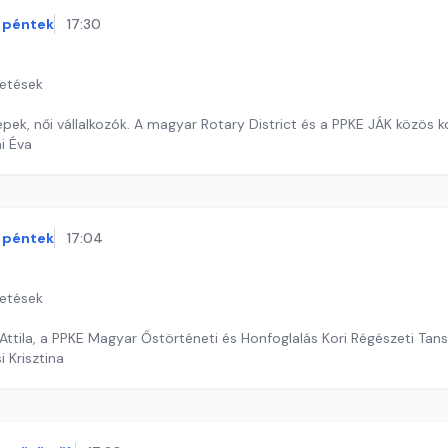
péntek
17:30
getések
epek, női vállalkozók. A magyar Rotary District és a PPKE JÁK közös k
ai Éva
péntek
17:04
getések
Vendégünk:Türk Attila, a 
i Krisztina