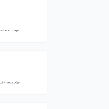
onferenciája
PPKE Magyar Őstörténeti és Honfoglalás Kori Régészeti Tanszék vezetője.