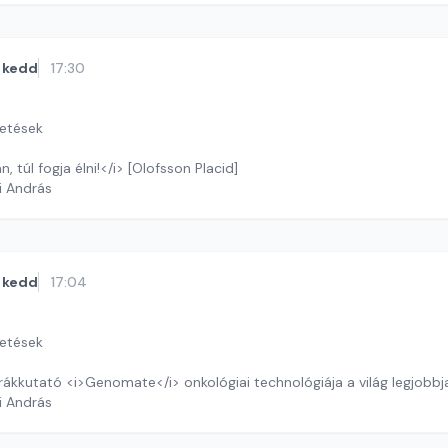
kedd
17:30
getések
n, túl fogja élni!</i> [Olofsson Placid]
i András
kedd
17:04
getések
 rákkutató <i>Genomate</i> onkológiai technológiája a világ legjobbja
i András