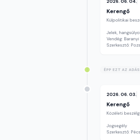
2026. 06. 04.
Kerengő
Külpolitikai bes
Jelek, hangsúlyo
Vendég: Baranyi
Szerkesztő: Poz
ÉPP EZT AZ ADÁ
2026. 06. 03.
Kerengő
Közéleti beszél
Jogsegély
Szerkesztő: Pécs