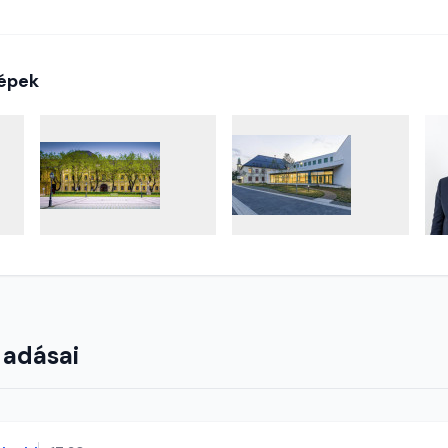
épek
 adásai