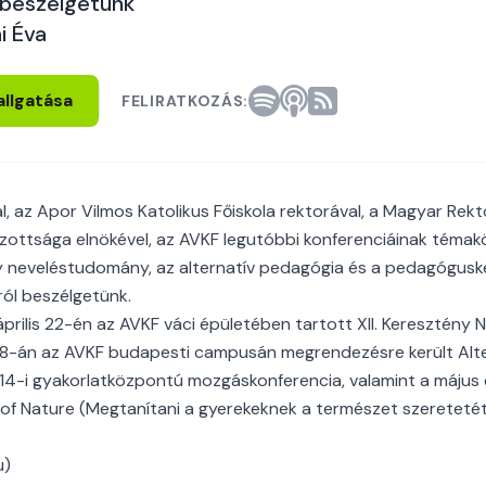
 beszélgetünk
i Éva
allgatása
FELIRATKOZÁS:
al, az Apor Vilmos Katolikus Főiskola rektorával, a Magyar Rekt
ottsága elnökével, az AVKF legutóbbi konferenciáinak témakör
y neveléstudomány, az alternatív pedagógia és a pedagógusk
iról beszélgetünk.
prilis 22-én az AVKF váci épületében tartott XII. Keresztény
s 8-án az AVKF budapesti campusán megrendezésre került Alte
 14-i gyakorlatközpontú mozgáskonferencia, valamint a május e
 of Nature (Megtanítani a gyerekeknek a természet szereteté
u)