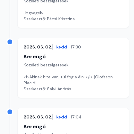
Közéleti beszélgetések
Jogsegély
Szerkesztő: Pécsi Krisztina
2026. 06. 02.
kedd
17:30
Kerengő
Közéleti beszélgetések
<i>Akinek hite van, túl fogja élni!</i> [Olofsson
Placid]
Szerkesztő: Sályi András
2026. 06. 02.
kedd
17:04
Kerengő