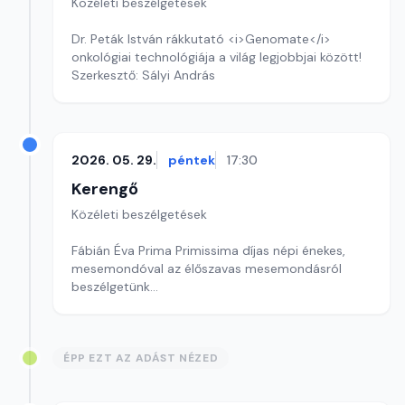
Közéleti beszélgetések
Dr. Peták István rákkutató <i>Genomate</i>
onkológiai technológiája a világ legjobbjai között!
Szerkesztő: Sályi András
2026. 05. 29.
péntek
17:30
Kerengő
Közéleti beszélgetések
Fábián Éva Prima Primissima díjas népi énekes,
mesemondóval az élőszavas mesemondásról
beszélgetünk
Szerkesztő: Sallai Éva
ÉPP EZT AZ ADÁST NÉZED