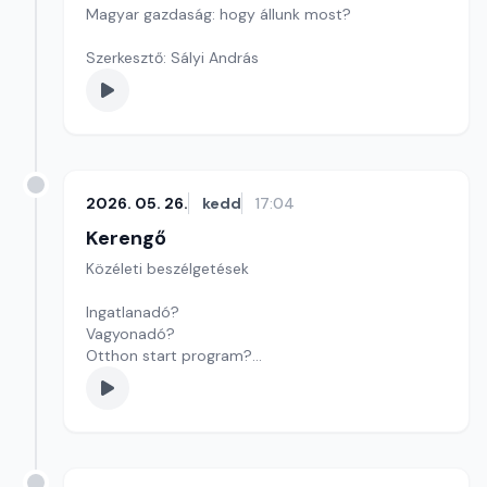
Magyar gazdaság: hogy állunk most?
Szerkesztő: Sályi András
2026. 05. 26.
kedd
17:04
Kerengő
Közéleti beszélgetések
Ingatlanadó?
Vagyonadó?
Otthon start program?
Új kormány, új szempontok: ingatlanpiaci
várakozások!
Szerkesztő: Sályi András