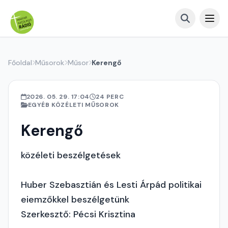
Főoldal
Műsorok
Műsor
Kerengő
2026. 05. 29. 17:04
24 PERC
EGYÉB KÖZÉLETI MŰSOROK
Kerengő
közéleti beszélgetések
Huber Szebasztián és Lesti Árpád politikai
eiemzőkkel beszélgetünk
Szerkesztő: Pécsi Krisztina