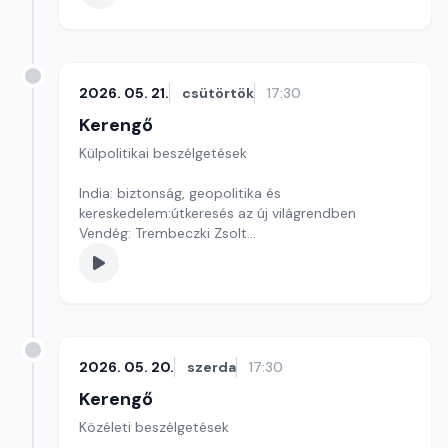
2026. 05. 21.
csütörtök
17:30
Kerengő
Külpolitikai beszélgetések
India: biztonság, geopolitika és
kereskedelem:útkeresés az új világrendben
Vendég: Trembeczki Zsolt
Szerkesztő: Pozsgai Nóra
2026. 05. 20.
szerda
17:30
Kerengő
Közéleti beszélgetések