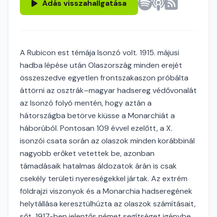
Adás visszahallgatása
A Rubicon est témája Isonzó volt. 1915. májusi
hadba lépése után Olaszország minden erejét
összeszedve egyetlen frontszakaszon próbálta
áttörni az osztrák–magyar hadsereg védővonalát
az Isonzó folyó mentén, hogy aztán a
hátországba betörve kiüsse a Monarchiát a
háborúból. Pontosan 109 évvel ezelőtt, a X.
isonzói csata során az olaszok minden korábbinál
nagyobb erőket vetettek be, azonban
támadásaik hatalmas áldozatok árán is csak
csekély területi nyereségekkel jártak. Az extrém
földrajzi viszonyok és a Monarchia hadseregének
helytállása keresztülhúzta az olaszok számításait,
sőt, 1917-ben jelentős német segítséget igénybe