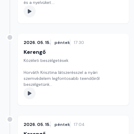
és a nyelvüket.
Szerkesztő: Sályi András
2026. 05. 15.
péntek
17:30
Kerengő
Közéleti beszélgetések
Horváth Krisztina látszerésszel a nyári
szemvédelem legfontosabb teendőiről
beszélgetünk
Szerkesztő: Sallai Éva
2026. 05. 15.
péntek
17:04