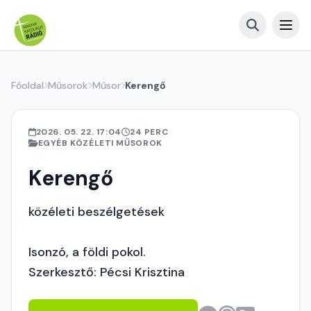
Főoldal
Műsorok
Műsor
Kerengő
2026. 05. 22. 17:04
24 PERC
EGYÉB KÖZÉLETI MŰSOROK
Kerengő
közéleti beszélgetések
Isonzó, a földi pokol.
Szerkesztő: Pécsi Krisztina