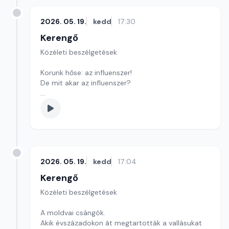
2026. 05. 19.
kedd
17:30
Kerengő
Közéleti beszélgetések
Korunk hőse: az influenszer!
De mit akar az influenszer?
Szerkesztő: Sályi András
2026. 05. 19.
kedd
17:04
Kerengő
Közéleti beszélgetések
A moldvai csángók.
Akik évszázadokon át megtartották a vallásukat