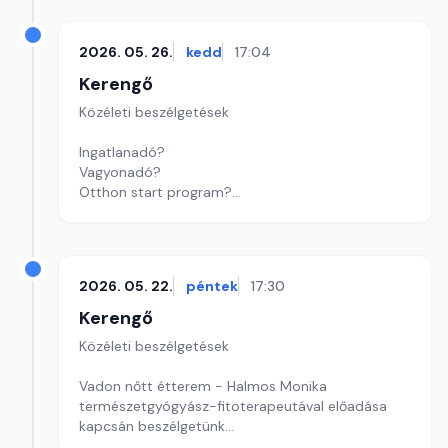
2026. 05. 26.
kedd
17:04
Kerengő
Közéleti beszélgetések
Ingatlanadó?
Vagyonadó?
Otthon start program?
Új kormány, új szempontok: ingatlanpiaci
várakozások!
Szerkesztő: Sályi András
2026. 05. 22.
péntek
17:30
Kerengő
Közéleti beszélgetések
Vadon nőtt étterem - Halmos Monika
természetgyógyász-fitoterapeutával előadása
kapcsán beszélgetünk
Szerkesztő: Sallai Éva