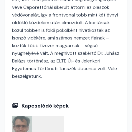
véve Caporettónál sikerült áttörni az olaszok
védővonalát, így a frontvonal több mint két évnyi
öldöklő küzdelem után elmozdult. A kortársak
közül többen is földi pokolként hivatkoztak az
Isonzó vidékére, ami számos nemzet fiainak –
köztük több tízezer magyarnak – végső
nyughelyévé vált. A meghívott szakértő Dr. Juhász
Balázs történész, az ELTE Új- és Jelenkori
Egyetemes Történeti Tanszék docense volt. Vele
beszélgetünk.
Kapcsolódó képek