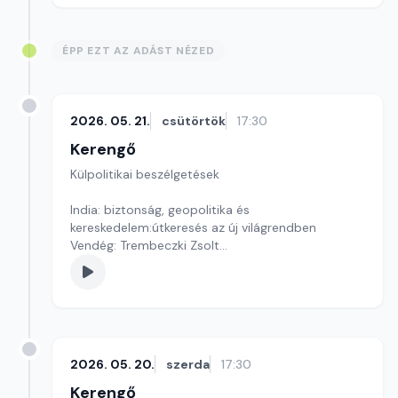
ÉPP EZT AZ ADÁST NÉZED
2026. 05. 21.
csütörtök
17:30
Kerengő
Külpolitikai beszélgetések
India: biztonság, geopolitika és
kereskedelem:útkeresés az új világrendben
Vendég: Trembeczki Zsolt
Szerkesztő: Pozsgai Nóra
2026. 05. 20.
szerda
17:30
Kerengő