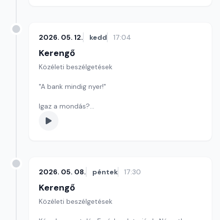
2026. 05. 12.
kedd
17:04
Kerengő
Közéleti beszélgetések
"A bank mindig nyer!"
Igaz a mondás?
Drágábbak a magyar bankok a szomszédos
országok bankjainál?
Szerkesztő: Sályi András
2026. 05. 08.
péntek
17:30
Kerengő
Közéleti beszélgetések