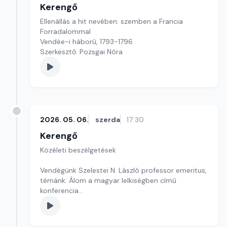
Kerengő
Ellenállás a hit nevében: szemben a Francia
Forradalommal
Vendée-i háború, 1793-1796
Szerkesztő: Pozsgai Nóra
2026. 05. 06.
szerda
17:30
Kerengő
Közéleti beszélgetések
Vendégünk Szelestei N. László professor emeritus,
témánk: Álom a magyar lelkiségben című
konferencia
Szerkesztő: Sallai Éva