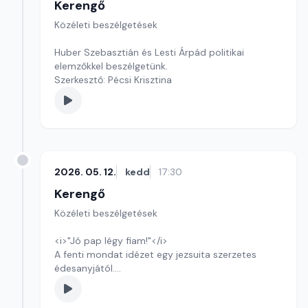
Kerengő
Közéleti beszélgetések
Huber Szebasztián és Lesti Árpád politikai
elemzőkkel beszélgetünk.
Szerkesztő: Pécsi Krisztina
2026. 05. 12.
kedd
17:30
Kerengő
Közéleti beszélgetések
<i>"Jó pap légy fiam!"</i>
A fenti mondat idézet egy jezsuita szerzetes
édesanyjától.
Szerkesztő: Sályi András