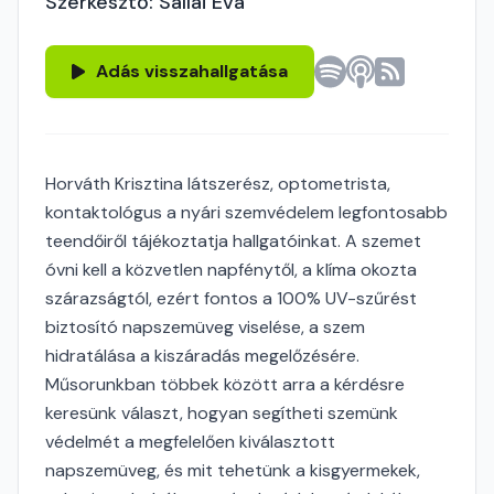
Szerkesztő: Sallai Éva
Adás visszahallgatása
Horváth Krisztina látszerész, optometrista,
kontaktológus a nyári szemvédelem legfontosabb
teendőiről tájékoztatja hallgatóinkat. A szemet
óvni kell a közvetlen napfénytől, a klíma okozta
szárazságtól, ezért fontos a 100% UV-szűrést
biztosító napszemüveg viselése, a szem
hidratálása a kiszáradás megelőzésére.
Műsorunkban többek között arra a kérdésre
keresünk választ, hogyan segítheti szemünk
védelmét a megfelelően kiválasztott
napszemüveg, és mit tehetünk a kisgyermekek,