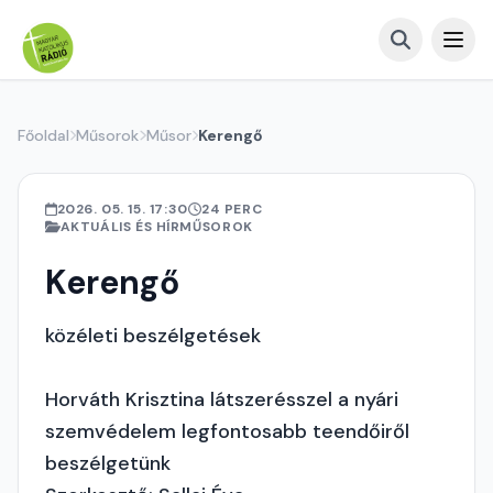
Főoldal
Műsorok
Műsor
Kerengő
2026. 05. 15. 17:30
24 PERC
AKTUÁLIS ÉS HÍRMŰSOROK
Kerengő
közéleti beszélgetések
Horváth Krisztina látszerésszel a nyári
szemvédelem legfontosabb teendőiről
beszélgetünk