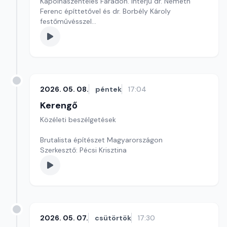
Kápolnaszentelés Farádon. Interjú dr. Németh
Ferenc építtetővel és dr. Borbély Károly
festőművésszel
Szerkesztő: Sallai Éva
2026. 05. 08.
péntek
17:04
Kerengő
Közéleti beszélgetések
Brutalista építészet Magyarországon
Szerkesztő: Pécsi Krisztina
2026. 05. 07.
csütörtök
17:30