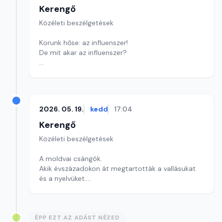
Kerengő
Közéleti beszélgetések
Korunk hőse: az influenszer!
De mit akar az influenszer?
Szerkesztő: Sályi András
2026. 05. 19.
kedd
17:04
Kerengő
Közéleti beszélgetések
A moldvai csángók.
Akik évszázadokon át megtartották a vallásukat
és a nyelvüket.
Szerkesztő: Sályi András
ÉPP EZT AZ ADÁST NÉZED