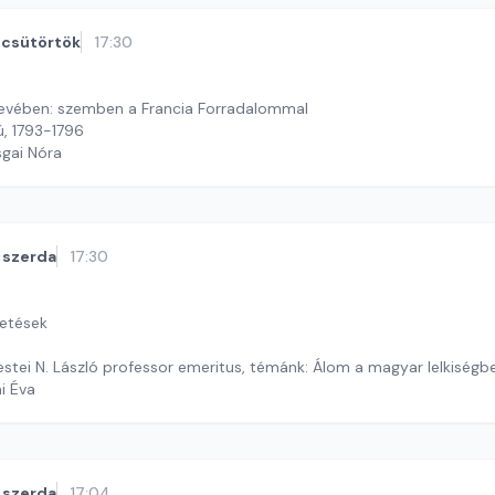
csütörtök
17:30
t nevében: szemben a Francia Forradalommal
, 1793-1796
sgai Nóra
szerda
17:30
getések
stei N. László professor emeritus, témánk: Álom a magyar lelkiségb
ai Éva
szerda
17:04