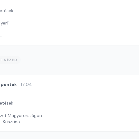
getések
yer!"
gyar bankok a szomszédos országok bankjainál?
i András
ST NÉZED
péntek
17:04
getések
észet Magyarországon
i Krisztina