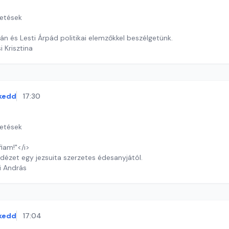
getések
n és Lesti Árpád politikai elemzőkkel beszélgetünk.
i Krisztina
kedd
17:30
getések
fiam!"</i>
dézet egy jezsuita szerzetes édesanyjától.
i András
kedd
17:04