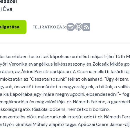
ésszel
i Éva
allgatása
FELIRATKOZÁS:
s keretében tartottak kápolnaszentelést május 1-jén Tóth Mi
őri Veronika evangélikus lelkészasszony és Zolcsák MIklós g
rádon, az Áldos Panzió parkjában. A Csorna melletti farádi táj 
mlokzatán az "Összetartozunk" felirat olvasható. "Úgy érzem, e
gyunk, összeköt bennünket a magyarságunk, a hitünk, a vallá
a kis kápolnába egy imára megnyugodni, elcsendesedni."- fo
egálmodója és megvalósítója, dr. Németh Ferenc, a gyermekk
skolaigazgató, főiskolai docens, nemzetközi borbíró.
aszentelés előtt műsorunknak interjút adott dr. Németh Fere
a Győri Grafikai Műhely alapító tagja, Apáczai Csere János-dí