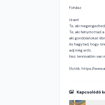
Fohász
Uram!
Te, aki megengedted,
Te, aki felnyitottad 
aki gondolatokat éb
és hagytad, hogy ön
adj még erőt,
hisz tennivalóm van 
(fotók: https://www.
Kapcsolódó k