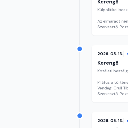
Kerengő
Külpolitikai bes
Az elmaradt néme
Szerkesztő: Poz
2026. 05. 13.
Kerengő
Közéleti beszél
Pilátus a törté
Vendég: Grüll T
Szerkesztő: Poz
2026. 05. 13.