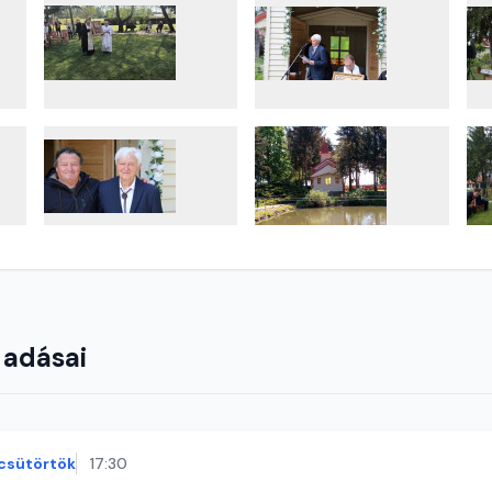
 adásai
csütörtök
17:30