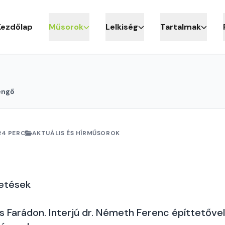
Kezdőlap
Műsorok
Lelkiség
Tartalmak
engő
24 PERC
AKTUÁLIS ÉS HÍRMŰSOROK
getések
 Farádon. Interjú dr. Németh Ferenc építtetővel 