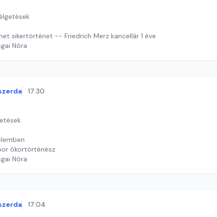
zélgetések
t sikertörténet -- Friedrich Merz kancellár 1 éve
sgai Nóra
szerda
17:30
getések
nelemben
ibor ókortörténész
sgai Nóra
szerda
17:04