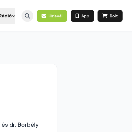
Rádió
Hírlevél
App
Bolt
és dr. Borbély