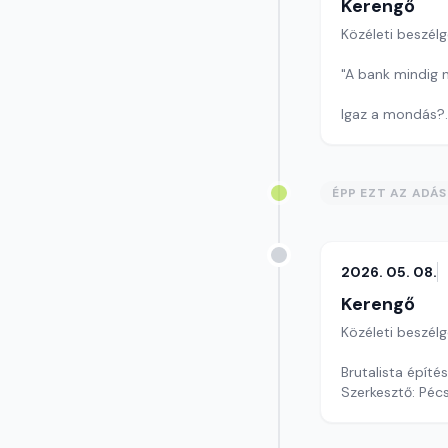
Kerengő
Közéleti beszél
"A bank mindig n
Igaz a mondás?
Drágábbak a ma
Szerkesztő: Sály
ÉPP EZT AZ ADÁ
2026. 05. 08.
Kerengő
Közéleti beszél
Brutalista épít
Szerkesztő: Pécs