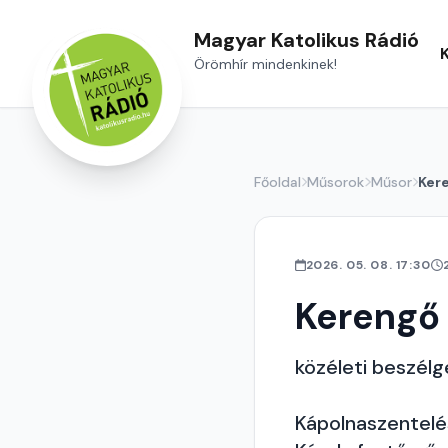
Magyar Katolikus Rádió
Örömhír mindenkinek!
Főoldal
Műsorok
Műsor
Ker
2026. 05. 08. 17:30
Kerengő
közéleti beszél
Kápolnaszentelés