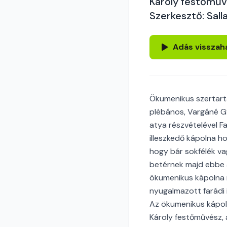
Károly festőműv
Szerkesztő: Salla
Adás visszah
Ökumenikus szertartá
plébános, Vargáné Gy
atya részvételével Fa
illeszkedő kápolna ho
hogy bár sokfélék va
betérnek majd ebbe 
ökumenikus kápolna m
nyugalmazott farádi i
Az ökumenikus kápoln
Károly festőművész, 