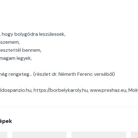
 hogy bolygódra leszülessek,
a szemem,
resztettél bennem,
magam legyek,
még rengeteg... (részlet dr. Németh Ferenc verséből)
aldospanzio.hu, https://borbelykaroly.hu, www.preshaz.eu, Moln
épek