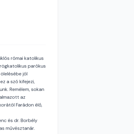
klós római katolikus
örögkatolikus parókus
ölelésébe jól
z a szó kifejezi,
sunk. Remélem, sokan
galmazott az
orától Farádon élő,
nc és dr. Borbély
jas művésztanár.