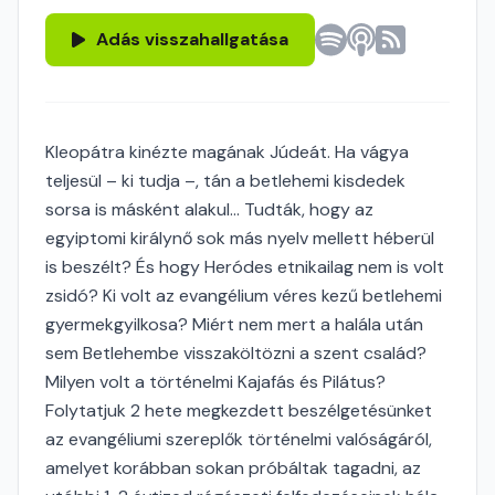
Adás visszahallgatása
Kleopátra kinézte magának Júdeát. Ha vágya
teljesül – ki tudja –, tán a betlehemi kisdedek
sorsa is másként alakul… Tudták, hogy az
egyiptomi királynő sok más nyelv mellett héberül
is beszélt? És hogy Heródes etnikailag nem is volt
zsidó? Ki volt az evangélium véres kezű betlehemi
gyermekgyilkosa? Miért nem mert a halála után
sem Betlehembe visszaköltözni a szent család?
Milyen volt a történelmi Kajafás és Pilátus?
Folytatjuk 2 hete megkezdett beszélgetésünket
az evangéliumi szereplők történelmi valóságáról,
amelyet korábban sokan próbáltak tagadni, az