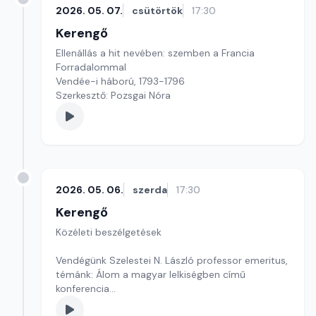
2026. 05. 07.
csütörtök
17:30
Kerengő
Ellenállás a hit nevében: szemben a Francia
Forradalommal
Vendée-i háború, 1793-1796
Szerkesztő: Pozsgai Nóra
2026. 05. 06.
szerda
17:30
Kerengő
Közéleti beszélgetések
Vendégünk Szelestei N. László professor emeritus,
témánk: Álom a magyar lelkiségben című
konferencia
Szerkesztő: Sallai Éva