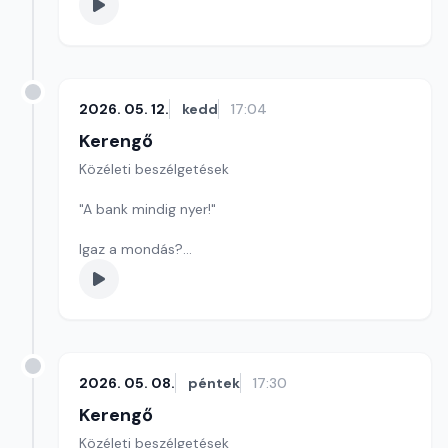
2026. 05. 12.
kedd
17:04
Kerengő
Közéleti beszélgetések
"A bank mindig nyer!"
Igaz a mondás?
Drágábbak a magyar bankok a szomszédos
országok bankjainál?
Szerkesztő: Sályi András
2026. 05. 08.
péntek
17:30
Kerengő
Közéleti beszélgetések