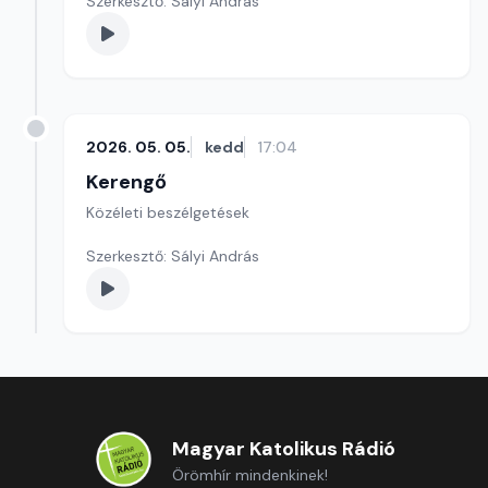
Szerkesztő: Sályi András
2026. 05. 05.
kedd
17:04
Kerengő
Közéleti beszélgetések
Szerkesztő: Sályi András
Magyar Katolikus Rádió
Örömhír mindenkinek!