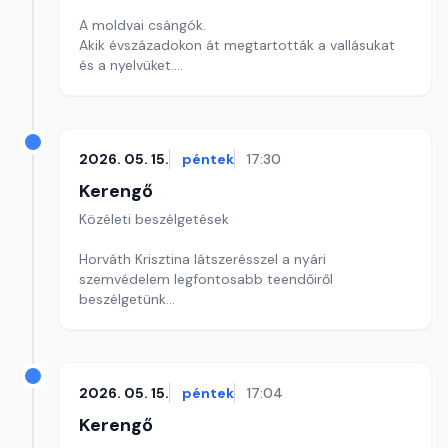
A moldvai csángók.
Akik évszázadokon át megtartották a vallásukat
és a nyelvüket.
Szerkesztő: Sályi András
2026. 05. 15.
péntek
17:30
Kerengő
Közéleti beszélgetések
Horváth Krisztina látszerésszel a nyári
szemvédelem legfontosabb teendőiről
beszélgetünk
Szerkesztő: Sallai Éva
2026. 05. 15.
péntek
17:04
Kerengő