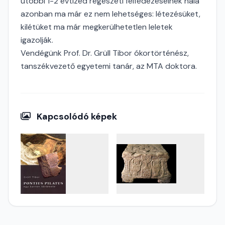
utóbbi 1-2 évtized régészeti felfedezéseinek hála
azonban ma már ez nem lehetséges: létezésüket,
kilétüket ma már megkerülhetetlen leletek
igazolják.
Vendégünk Prof. Dr. Grüll Tibor ókortörténész,
tanszékvezető egyetemi tanár, az MTA doktora.
Kapcsolódó képek