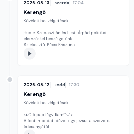
2026. 05. 13.
szerda
17:04
Kerengő
Közéleti beszélgetések
Huber Szebasztián és Lesti Árpád politikai
elemzőkkel beszélgetünk.
Szerkesztő: Pécsi Krisztina
2026. 05. 12.
kedd
17:30
Kerengő
Közéleti beszélgetések
<i>"Jó pap légy fiam!"</i>
A fenti mondat idézet egy jezsuita szerzetes
édesanyjától.
Szerkesztő: Sályi András