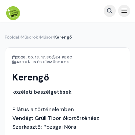
Főoldal
Műsorok
Műsor
Kerengő
2026. 05. 13. 17:30
24 PERC
AKTUÁLIS ÉS HÍRMŰSOROK
Kerengő
közéleti beszélgetések
Pilátus a történelemben
Vendég: Grüll Tibor ókortörténész
Szerkesztő: Pozsgai Nóra