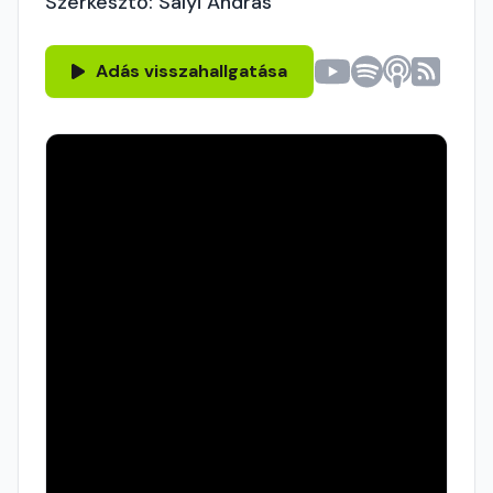
Szerkesztő: Sályi András
Adás visszahallgatása