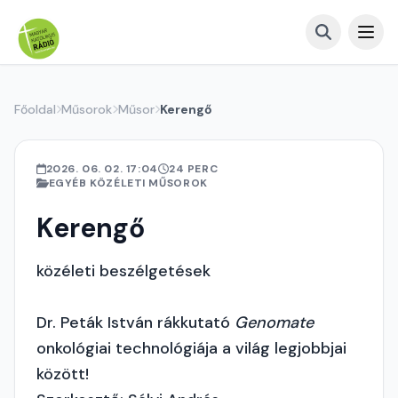
Főoldal
Műsorok
Műsor
Kerengő
2026. 06. 02. 17:04
24 PERC
EGYÉB KÖZÉLETI MŰSOROK
Kerengő
közéleti beszélgetések
Dr. Peták István rákkutató
Genomate
onkológiai technológiája a világ legjobbjai
között!