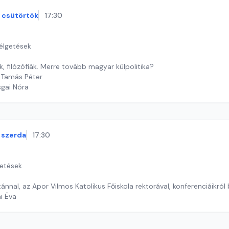
csütörtök
17:30
zélgetések
k, filózófiák. Merre tovább magyar külpolitika?
 Tamás Péter
sgai Nóra
szerda
17:30
getések
ltánnal, az Apor Vilmos Katolikus Főiskola rektorával, konferenciáikró
ai Éva