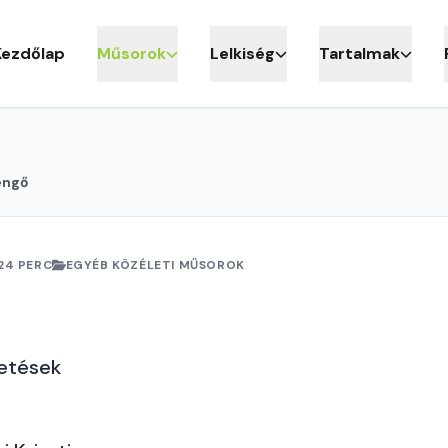
Kezdőlap
Műsorok
Lelkiség
Tartalmak
engő
24 PERC
EGYÉB KÖZÉLETI MŰSOROK
getések