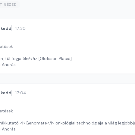
ST NÉZED
kedd
17:30
getések
n, túl fogja élni!</i> [Olofsson Placid]
i András
kedd
17:04
getések
 rákkutató <i>Genomate</i> onkológiai technológiája a világ legjobbja
i András