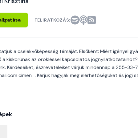
i Krisztina
allgatása
FELIRATKOZÁS:
atjuk a cselekvőképesség témáját. Elsőként: Miért igényel g
ő a kiskorúnak az örökléssel kapcsolatos jognyilatkozataihoz
nk. Kérdéseiket, észrevételeiket várjuk mindennap a 255-33-
ail.com címen.. . Kérjük hagyják meg elérhetőségüket és jogi s
épek