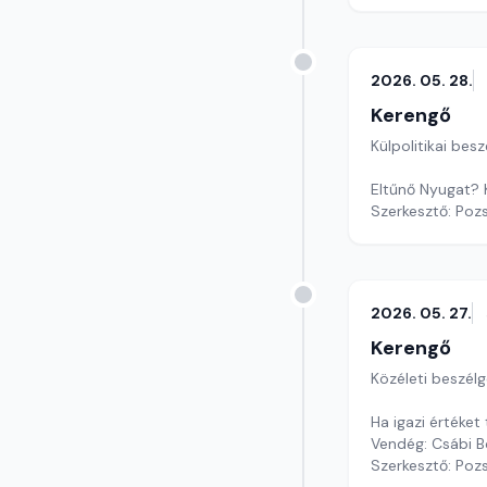
2026. 05. 28.
Kerengő
Külpolitikai bes
Eltűnő Nyugat? 
Szerkesztő: Poz
2026. 05. 27.
Kerengő
Közéleti beszél
Ha igazi értéke
Vendég: Csábi B
Szerkesztő: Poz