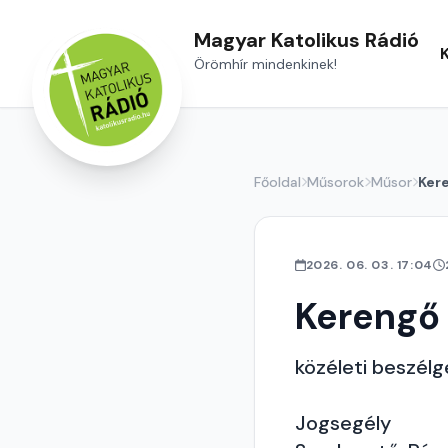
Magyar Katolikus Rádió
Örömhír mindenkinek!
Főoldal
Műsorok
Műsor
Ker
2026. 06. 03. 17:04
Kerengő
közéleti beszél
Jogsegély