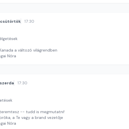
csütörtök
17:30
zélgetések
Kanada a változó világrendben
sgai Nóra
szerda
17:30
getések
t teremtesz -- tudd is megmutatni!
oróka, a Te vagy a brand vezetője
sgai Nóra