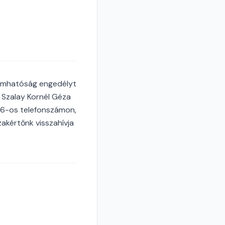
yámhatóság engedélyt
? Szalay Kornél Géza
76-os telefonszámon,
zakértőnk visszahívja