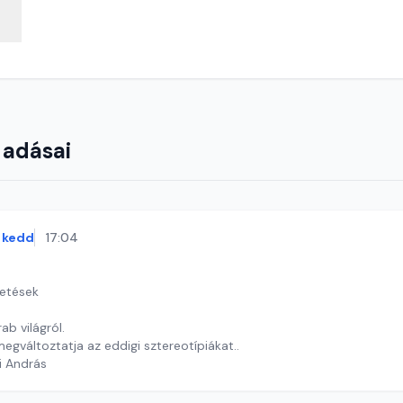
 adásai
kedd
17:04
getések
ab világról.
egváltoztatja az eddigi sztereotípiákat..
i András