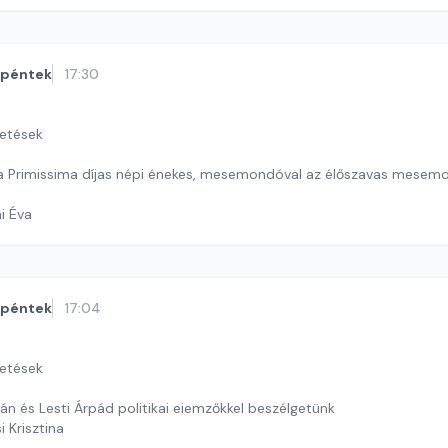
péntek
17:30
getések
a Primissima díjas népi énekes, mesemondóval az élőszavas mesem
ai Éva
péntek
17:04
getések
án és Lesti Árpád politikai eiemzőkkel beszélgetünk
i Krisztina