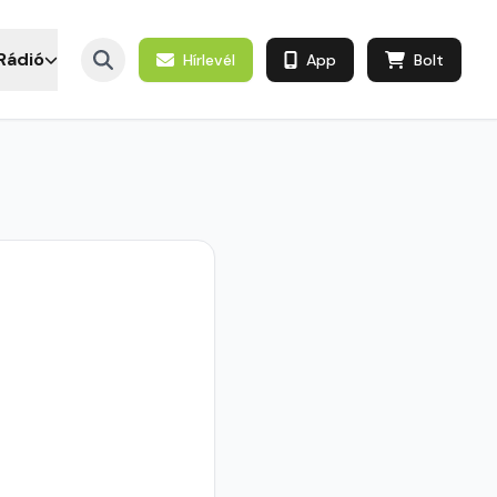
Rádió
Hírlevél
App
Bolt