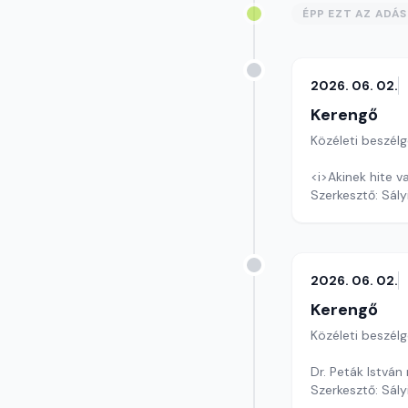
ÉPP EZT AZ ADÁ
2026. 06. 02.
Kerengő
Közéleti beszél
<i>Akinek hite va
Szerkesztő: Sály
2026. 06. 02.
Kerengő
Közéleti beszél
Dr. Peták István
Szerkesztő: Sály