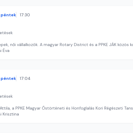
péntek
17:30
getések
epek, női vállalkozók. A magyar Rotary District és a PPKE JÁK közös k
ai Éva
péntek
17:04
getések
Vendégünk:Türk Attila, a 
i Krisztina