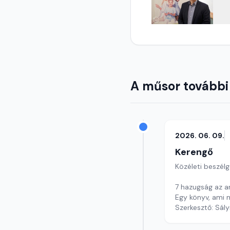
A műsor további
2026. 06. 09.
Kerengő
Közéleti beszél
7 hazugság az ar
Egy könyv, ami m
Szerkesztő: Sály