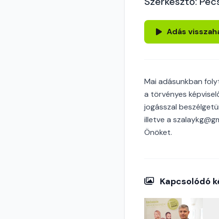
Szerkesztő: Pécs
Adás visszah
Mai adásunkban folyt
a törvényes képvisel
jogásszal beszélgetü
illetve a szalaykg@gm
Önöket.
Kapcsolódó k