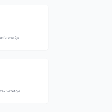
onferenciája
PPKE Magyar Őstörténeti és Honfoglalás Kori Régészeti Tanszék vezetője.