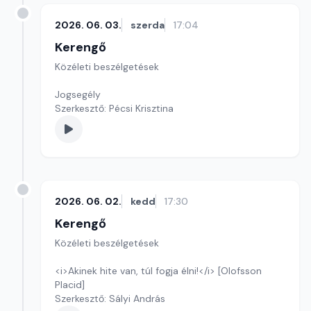
2026. 06. 03.
szerda
17:04
Kerengő
Közéleti beszélgetések
Jogsegély
Szerkesztő: Pécsi Krisztina
2026. 06. 02.
kedd
17:30
Kerengő
Közéleti beszélgetések
<i>Akinek hite van, túl fogja élni!</i> [Olofsson
Placid]
Szerkesztő: Sályi András