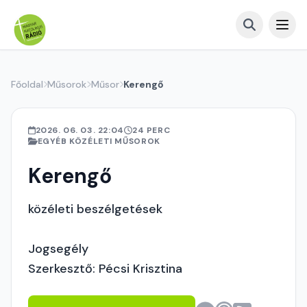
Főoldal
Műsorok
Műsor
Kerengő
2026. 06. 03. 22:04
24 PERC
EGYÉB KÖZÉLETI MŰSOROK
Kerengő
közéleti beszélgetések
Jogsegély
Szerkesztő: Pécsi Krisztina