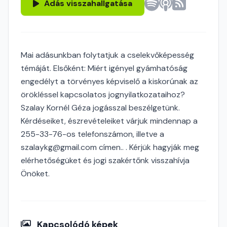
Adás visszahallgatása
Mai adásunkban folytatjuk a cselekvőképesség
témáját. Elsőként: Miért igényel gyámhatóság
engedélyt a törvényes képviselő a kiskorúnak az
örökléssel kapcsolatos jognyilatkozataihoz?
Szalay Kornél Géza jogásszal beszélgetünk.
Kérdéseiket, észrevételeiket várjuk mindennap a
255-33-76-os telefonszámon, illetve a
szalaykg@gmail.com címen.. . Kérjük hagyják meg
elérhetőségüket és jogi szakértőnk visszahívja
Önöket.
Kapcsolódó képek