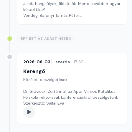
Jelek, hangsúlyok, filózófiák. Merre tovább magyar
külpolitika?
Vendég: Baranyi Tamás Péter
Szerkesztő: Pozsgai Nóra
ÉPP EZT AZ ADÁST NÉZED
2026. 06. 03.
szerda
17:30
Kerengő
Közéleti beszélgetések
Dr. Gloviczki Zoltánnal, az Apor Vilmos Katolikus
Főiskola rektorával, konferenciáikról beszélgetünk
Szerkesztő: Sallai Éva