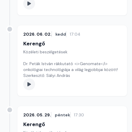
2026. 06. 02.
kedd
17:04
Kerengő
Közéleti beszélgetések
Dr. Peták István rákkutató <i>Genomate</i>
onkológiai technológiája a világ legjobbjai között!
Szerkesztő: Sályi András
2026. 05. 29.
péntek
17:30
Kerengő