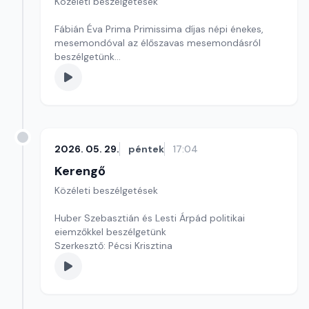
Közéleti beszélgetések
Fábián Éva Prima Primissima díjas népi énekes,
mesemondóval az élőszavas mesemondásról
beszélgetünk
Szerkesztő: Sallai Éva
2026. 05. 29.
péntek
17:04
Kerengő
Közéleti beszélgetések
Huber Szebasztián és Lesti Árpád politikai
eiemzőkkel beszélgetünk
Szerkesztő: Pécsi Krisztina