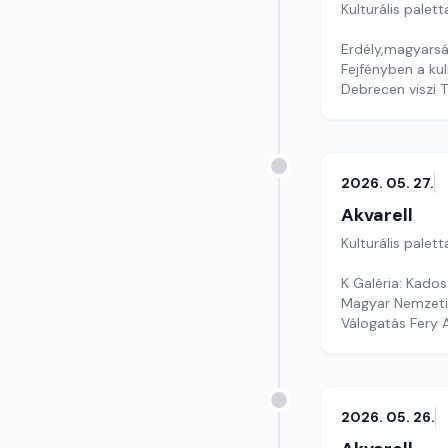
Kulturális palett
Erdély,magyars
Fejfényben a ku
Debrecen viszi 
Szerkesztő: Nag
2026. 05. 27.
Akvarell
Kulturális palett
K Galéria: Kados
Magyar Nemzeti
Válogatás Fery 
Szerkesztő: Faz
2026. 05. 26.