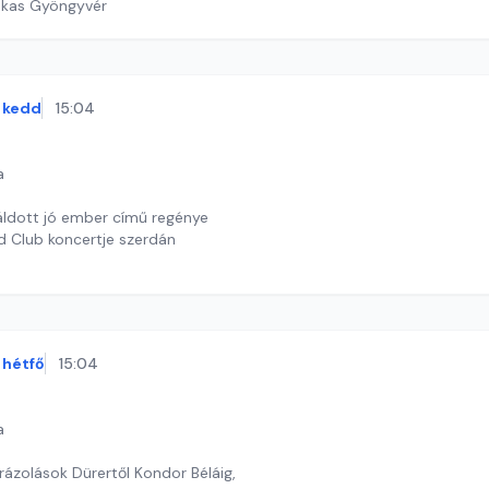
ekas Gyöngyvér
kedd
15:04
a
áldott jó ember című regénye
d Club koncertje szerdán
 J. András
hétfő
15:04
a
rázolások Dürertől Kondor Béláig,