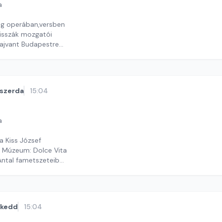
a
ág operában,versben
lisszák mozgatói
Tajvant Budapestre
y György András
szerda
15:04
a
a Kiss József
 Múzeum: Dolce Vita
Antal fametszeteiből
ekas Gyöngyvér
kedd
15:04