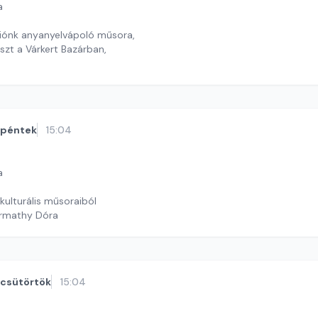
a
diónk anyanyelvápoló műsora,
eszt a Várkert Bazárban,
timrei Kristóf
péntek
15:04
a
kulturális műsoraiból
armathy Dóra
csütörtök
15:04