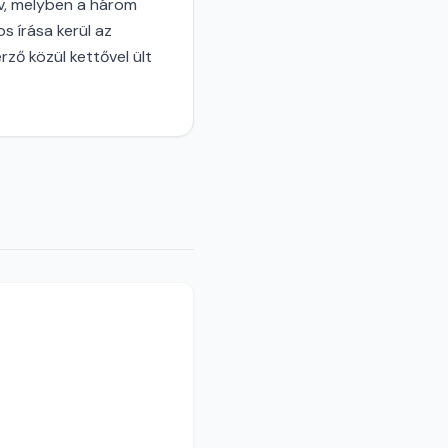
yv, melyben a három
s írása kerül az
ző közül kettővel ült