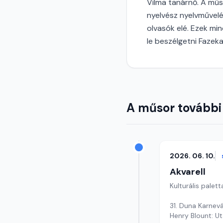
Vilma tanárnő. A műs
nyelvész nyelvművelés
olvasók elé. Ezek mi
le beszélgetni Fazek
A műsor további
2026. 06. 10.
Akvarell
Kulturális palett
31. Duna Karnevá
Henry Blount: U