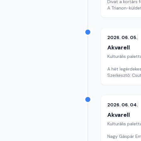
Divat a kortárs 
A Trianon-külde
szerkesztő: Szen
2026. 06. 05.
Akvarell
Kulturális palett
A hét legérdeke
Szerkesztő: Csu
2026. 06. 04.
Akvarell
Kulturális palett
Nagy Gáspár Eml