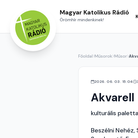
Magyar Katolikus Rádió
Örömhír mindenkinek!
Főoldal
Műsorok
Műsor
Akva
2026. 06. 03. 15:04
Akvarell
kulturális palett
Beszélni Nehéz, 