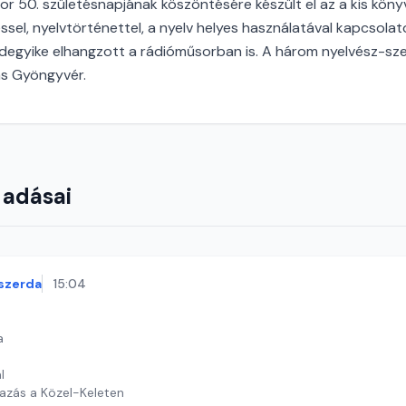
or 50. születésnapjának köszöntésére készült el az a kis kön
sel, nyelvtörténettel, a nyelv helyes használatával kapcsolato
ndegyike elhangzott a rádióműsorban is. A három nyelvész-szer
as Gyöngyvér.
 adásai
szerda
15:04
a
l
tazás a Közel-Keleten