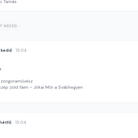
öp Tamás
ST NÉZED
kedd
15:04
a
 zongoraművész
szép zöld fáim – Jókai Mór a Svábhegyen
 J. András
hétfő
15:04