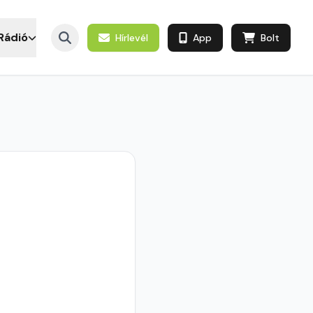
Rádió
Hírlevél
App
Bolt