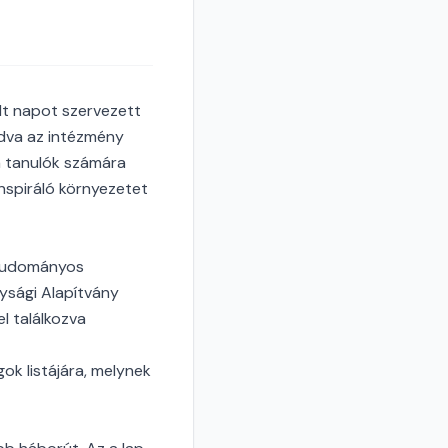
ílt napot szervezett
odva az intézmény
a tanulók számára
nspiráló környezetet
 Tudományos
nysági Alapítvány
l találkozva
ok listájára, melynek