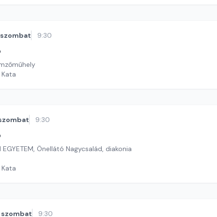
szombat
9:30
ó
Himzőműhely
i Kata
szombat
9:30
ó
 EGYETEM, Önellátó Nagycsalád, diakonia
i Kata
szombat
9:30