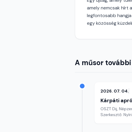
Egy újság, amely túlé
amely nemcsak hírt 
legfontosabb hangja 
egy közösség küzdel
A műsor további
2026. 07. 04.
Kárpáti apr
OSZT Dij, Népze
Szerkesztő: Nyír