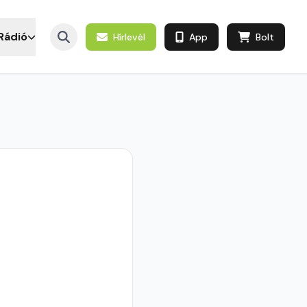
Rádió
Hírlevél
App
Bolt