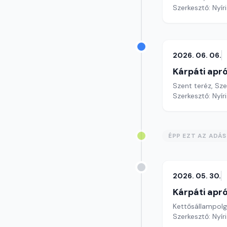
Szerkesztő: Nyír
2026. 06. 06.
Kárpáti apr
Szent teréz, Sz
Szerkesztő: Nyír
ÉPP EZT AZ ADÁ
2026. 05. 30.
Kárpáti apr
Kettősállampolgá
Szerkesztő: Nyír