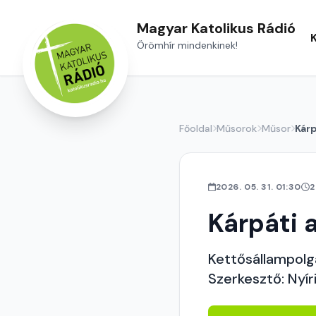
Magyar Katolikus Rádió
Örömhír mindenkinek!
Főoldal
Műsorok
Műsor
Kárp
2026. 05. 31. 01:30
2
Kárpáti 
Kettősállampolgá
Szerkesztő: Nyír