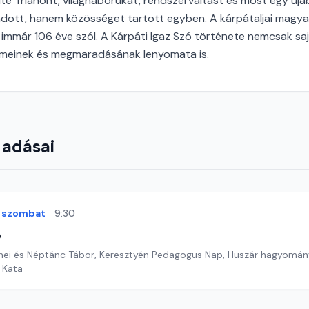
lte Trianont, világháborúkat, rendszerváltást és most egy úja
adott, hanem közösséget tartott egyben. A kárpátaljai magya
immár 106 éve szól. A Kárpáti Igaz Szó története nemcsak s
meinek és megmaradásának lenyomata is.
 adásai
szombat
9:30
ó
nei és Néptánc Tábor, Keresztyén Pedagogus Nap, Huszár hagyomá
i Kata