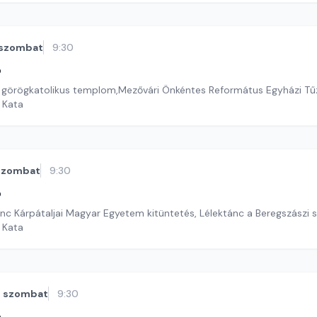
szombat
9:30
ó
 görögkatolikus templom,Mezővári Önkéntes Református Egyházi Tű
i Kata
szombat
9:30
ó
renc Kárpátaljai Magyar Egyetem kitüntetés, Lélektánc a Beregszászi 
i Kata
szombat
9:30
ó