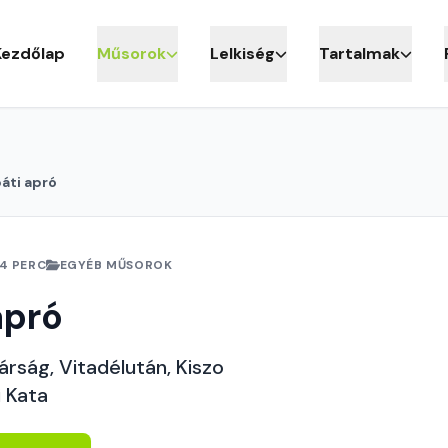
Kezdőlap
Műsorok
Lelkiség
Tartalmak
áti apró
4 PERC
EGYÉB MŰSOROK
apró
rság, Vitadélután, Kiszo
i Kata