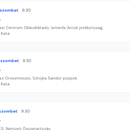
szombat
9:30
ó
si Centrum Oklevélátado, Ismerős Arcok jotékonysag,
i Kata
szombat
9:30
ó
tasz Orvosmisszio, Sztojka Sandor püspök
i Kata
szombat
9:30
ó
ES, Nemzeti Összetartozás