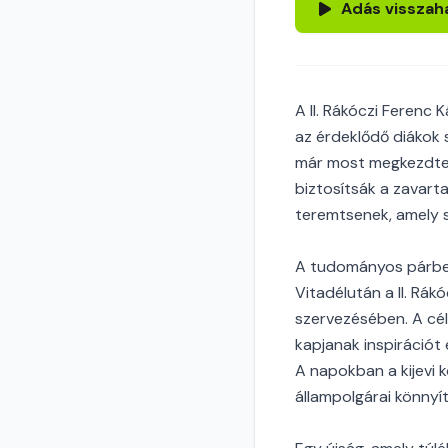
Adás visszah
A II. Rákóczi Ferenc
az érdeklődő diákok 
már most megkezdte a
biztosítsák a zavart
teremtsenek, amely se
A tudományos párbes
Vitadélután a II. Rá
szervezésében. A cél
kapjanak inspirációt
A napokban a kijevi 
állampolgárai könny