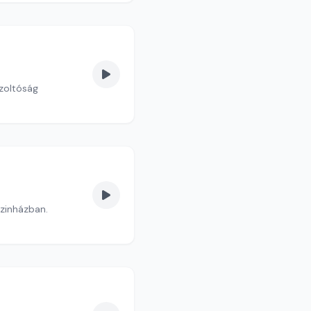
zoltóság
szinházban.