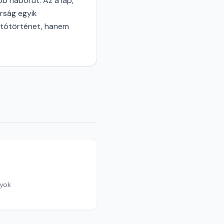
bb háborút. Az a lap,
rság egyik
ajtótörténet, hanem
nyok