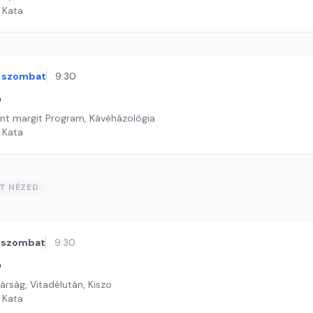
i Kata
szombat
9:30
ó
ent margit Program, Kávéházológia
i Kata
ST NÉZED
szombat
9:30
ó
rság, Vitadélután, Kiszo
i Kata