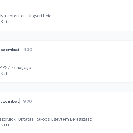
ó
álymentesites, Ungvari Unio,
i Kata
szombat
9:30
ó
MPSZ Zsinagoga
i Kata
szombat
9:30
ó
ászorulók, Oktatás, Rákóczi Egeytem Beregszász
i Kata