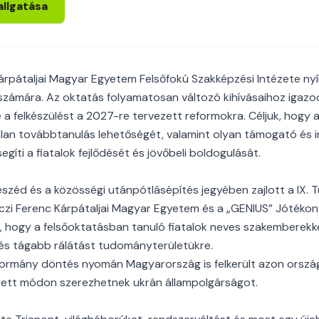
allgatása
 Kárpátaljai Magyar Egyetem Felsőfokú Szakképzési Intézete ny
számára. Az oktatás folyamatosan változó kihívásaihoz igaz
 felkészülést a 2027-re tervezett reformokra. Céljuk, hogy 
alan továbbtanulás lehetőségét, valamint olyan támogató és i
gíti a fiatalok fejlődését és jövőbeli boldogulását.
zéd és a közösségi utánpótlásépítés jegyében zajlott a IX.
kóczi Ferenc Kárpátaljai Magyar Egyetem és a „GENIUS” Jótéko
, hogy a felsőoktatásban tanuló fiatalok neves szakemberekke
 és tágabb rálátást tudományterületükre.
kormány döntés nyomán Magyarország is felkerült azon ország
ített módon szerezhetnek ukrán állampolgárságot.