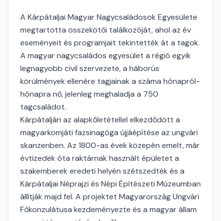
A Kárpátaljai Magyar Nagycsaládosok Egyesülete
megtartotta összekötői találkozóját, ahol az év
eseményeit és programjait tekintették át a tagok.
A magyar nagycsaládos egyesület a régió egyik
legnagyobb civil szervezete, a háborús
körülmények ellenére tagjainak a száma hónapról-
hónapra nő, jelenleg meghaladja a 750
tagcsaládot.
Kárpátalján az alapkőletétellel elkezdődött a
magyarkomjáti fazsinagóga újjáépítése az ungvári
skanzenben. Az 1800-as évek közepén emelt, már
évtizedek óta raktárnak használt épületet a
szakemberek eredeti helyén szétszedték és a
Kárpátaljai Néprajzi és Népi Építészeti Múzeumban
állítják majd fel. A projektet Magyarország Ungvári
Főkonzulátusa kezdeményezte és a magyar állam