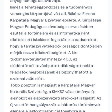
anyagi támogatásával zajlik.
Ismét a tehetséggondozás és a tudományos
versengés központjává vált a II. Rákóczi Ferenc
Kárpátaljai Magyar Egyetem épülete. A Kárpátaljai
Magyar Pedagógusszövetség szervezésében
ezúttal a történelem és az informatika iránt
elkötelezett iskolások foglalták el a padsorokat,
hogy a tantárgyi vetélkedők országos döntőjében
mérjék össze felkészültségüket. A két
tudományterületen mintegy 400, az
elődöntőkből továbbjutott diák vágott neki a
feladatok megoldásának és bizonyíthatott a
szakmai zsűri előtt.
Több poszton is megújult a Kárpátaljai Magyar
Kulturális Szövetség, a KMKSZ választmánya új
alelnököt és alapszervezeti elnököket is kijelölt. Az
új vezetők hangsúlyozzák: a háborús körülmények
ellenére a legfontosabb cél továbbra is a