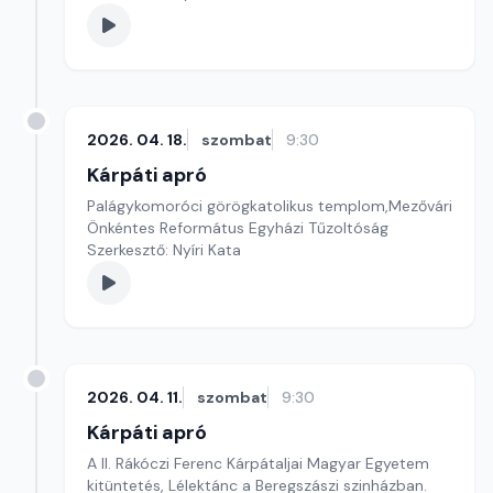
2026. 04. 18.
szombat
9:30
Kárpáti apró
Palágykomoróci görögkatolikus templom,Mezővári
Önkéntes Református Egyházi Tűzoltóság
Szerkesztő: Nyíri Kata
2026. 04. 11.
szombat
9:30
Kárpáti apró
A II. Rákóczi Ferenc Kárpátaljai Magyar Egyetem
kitüntetés, Lélektánc a Beregszászi szinházban.