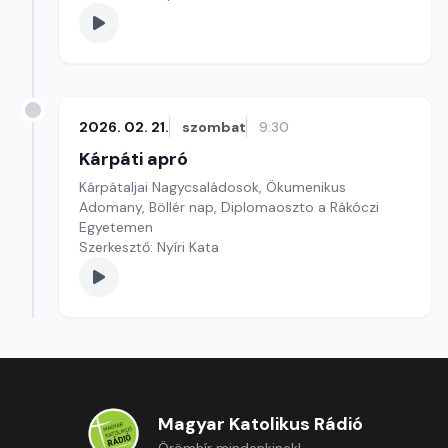
2026. 02. 21.
szombat
9:30
Kárpáti apró
Kárpátaljai Nagycsaládosok, Ökumenikus
Adomany, Böllér nap, Diplomaoszto a Rákóczi
Egyetemen
Szerkesztő: Nyíri Kata
Magyar Katolikus Rádió