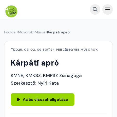
Főoldal
Műsorok
Műsor
Kárpáti apró
2026. 05. 02. 09:30
24 PERC
EGYÉB MŰSOROK
Kárpáti apró
KMNE, KMKSZ, KMPSZ Zsinagoga
Szerkesztő: Nyíri Kata
Adás visszahallgatása