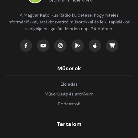
Örömhír mindenkinek!
A Magyar Katolikus Rádió küldetése, hogy hiteles
információkkal, értékközvetítő műsorokkal és lelki táplálékkal
szolgálja hallgatóit. Minden nap, 24 órában.
Műsorok
Élő adás
Műsorújság és archívum
Podcastok
Tartalom